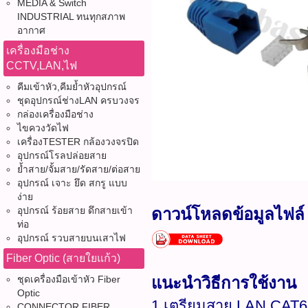
MEDIA & Switch
INDUSTRIAL ทนทุกสภาพ
อากาศ
เครื่องมือช่าง
CCTV,LAN,ไฟ
คีมเข้าหัว,คีมย้ำหัวอุปกรณ์
ชุดอุปกรณ์ช่างLAN ครบวงจร
กล่องเครื่องมือช่าง
ไขควงวัดไฟ
เครื่องTESTER กล้องวงจรปิด
อุปกรณ์โรลปล่อยสาย
ย้ำสาย/จั้มสาย/รัดสาย/ต่อสาย
อุปกรณ์ เจาะ ยึด สกรู แบบ
ง่าย
อุปกรณ์ ร้อยสาย ดึกสายเข้า
ดาวน์โหลดข้อมูลไฟล์
ท่อ
อุปกรณ์ รวบสายบนเสาไฟ
Fiber Optic (สายใยแก้ว)
ชุดเครื่องมือเข้าหัว Fiber
แนะนำวิธีการใช้งาน
Optic
1.เตรียมสาย LAN CAT6
CONNECTOR FIBER