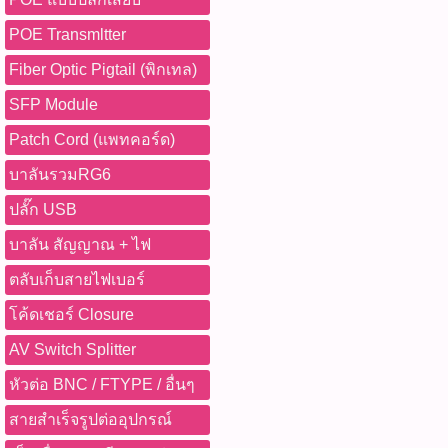
Detection, Motion Detection
Detector -Port Flash -I
2K120fps และ Full HD 1080
ONVIF, IP67, กล้องภายนอ
-Digital Multimeter 4)อ่า
Male 75Ω -ระบบป้องกันสั
POE Transmltter
Network Camera, กล้องรัก
หน้าจอ Touch Screen 5)หาก
(Multi-layer Shielding) -ร
Fiber Optic Pigtail (พิกเทล)
กล้อง UNV ติดตามโปรโมชั่
สามารถบันทึกผลเป็นรายงา
Audio สูงสุด 128 Channels 
WWW.PBASUPPLY.NET #ติดต่อ
โอนไปยังคอมพิวเตอร์ผ่าน T
Sampling Rate ระดับ Broad
SFP Module
065-862-4063(sale โอ๊ต) 
Diagram (แผนภาพการเชื่อมต
-ส่งสัญญาณแบบ Zero Latenc
Watcharapong.pbasupply
เครื่องมือหลายชนิดไว้ในเครื
Patch Cord (แพทคอร์ด)
Swap -ไม่ต้องใช้ไฟเลี้ยงเพิ่
987-3656 (saleธิป) ​ @p
เวลาในการค้นหาปัญหาสาย L
ทำงาน -20°C ถึง 85°C -ควา
บาลันรวมRG6
thanathip.pbasupply@gma
เครือข่ายและไฟเบอร์ออปติก 
70เมตร ดาวน์โหลดข้อมูลไฟ
2686 (sale ตี๋)
ใหม่ -สามารถตรวจสอบคุณภ
แนะนำวิธีการใช้งาน 1)เชื่อ
ปลั๊ก USB
ด้วย TDR -มีหน้าจอสัมผัสข
หนึ่งเข้ากับอุปกรณ์ต้นทาง เช
บาลัน สัญญาณ + ไฟ
สะดวก -รองรับการสร้างร
Video Switcher หรือ SDI Out
-เหมาะสำหรับช่างติดตั้งแล
ด้านเข้ากับอุปกรณ์ปลายทาง 
ตลับเก็บสายไฟเบอร์
ระดับมืออาชีพ ประโยชน์ใน
Recorder, Capture Card หรื
โค้ดเชอร์ Closure
สอบสาย LAN ก่อนส่งมอบงา
สอบให้หัว BNC ล็อกแน่นด้
ตู้ Rack ได้รวดเร็ว -ตรวจ
Lock 4)เปิดใช้งานอุปกรณ์
AV Switch Splitter
และสายลัดวงจร -ตรวจสอบ
ภาพและเสียงผ่านสายได้ทันท
Switch และ IP Camera -ต
เลี้ยง 5)เหมาะสำหรับการเด
หัวต่อ BNC / FTYPE / อื่นๆ
CAT5e / CAT6 / CAT6A -วิ
งานถ่ายทอดสด และระบบวิดี
สายสำเร็จรูปต่ออุปกรณ์
เครือข่ายได้อย่างแม่นยำ -
Diagram (แผนภาพการเชื่อมต
ออปติกด้วย OPM และ VFL -