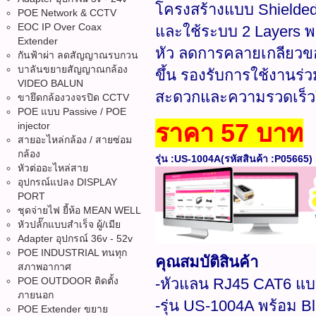
โครงสร้างแบบ Shielded
POE Network & CCTV
EOC IP Over Coax
และใช้ระบบ 2 Layers พร
Extender
หัว ลดการคลายเกลียวขอ
กันฟ้าผ่า ลดสัญญาณรบกวน
บาลันขยายสัญญาณกล้อง
ขึ้น รองรับการใช้งานร่ว
VIDEO BALUN
สะดวกและความรวดเร็วใน
ขายึดกล้องวงจรปิด CCTV
POE แบบ Passive / POE
ราคา 57 บาท
injector
สายอะไหล่กล้อง / สายซ่อม
กล้อง
รุ่น :US-1004A(รหัสสินค้า :P05665)​​
หัวต่ออะไหล่สาย
อุปกรณ์แปลง DISPLAY
PORT
ชุดจ่ายไฟ ยี้ห้อ MEAN WELL
หัวปลั๊กแบบสำเร็จ ผู้/เมีย
Adapter อุปกรณ์ 36v - 52v
POE INDUSTRIAL ทนทุก
คุณสมบัติสินค้า
สภาพอากาศ
POE OUTDOOR ติดตั้ง
-หัวแลน RJ45 CAT6 แบ
ภายนอก
-รุ่น US-1004A พร้อม Bl
POE Extender ขยาย