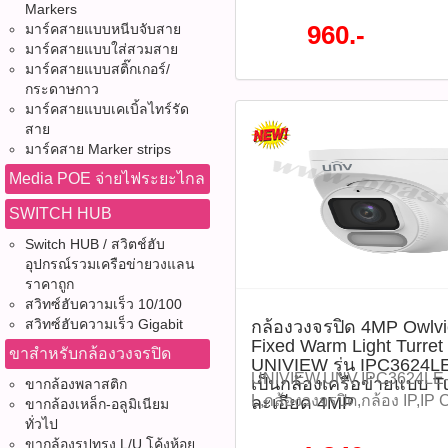
ISP, ColorHunter, กล้อง 2MP
Markers
Camera, Warm Light, PoE Ca
960.-
มาร์คสายแบบหนีบจับสาย
in Mic, Human Detection, Ve
มาร์คสายแบบใส่สวมสาย
WDR 120dB, H.265, Ultra2
มาร์คสายแบบสติ๊กเกอร์/
กระดาษกาว
512GB, Network Camera, CC
มาร์คสายแบบเคเบิ้ลไทร์รัด
กล้องร้านค้า, กล้องสำนักงา
สาย
ระบบรักษาความปลอดภัย กล
มาร์คสาย Marker strips
Owlview Wise-ISP Fixed Wa
Network Camera UNIVIEW ร
Media POE จ่ายไฟระยะไกล
ADF28K-WP-L เป็นกล้อง IP
SWITCH HUB
ความละเอียด 2 ล้านพิกเซล (
โดดเด่นด้วยเทคโนโลยี Colo
Switch HUB / สวิตช์ฮับ
อุปกรณ์รวมเครือข่ายวงแลน
Wise-ISP ช่วยให้ภาพสีกลา
ราคาถูก
สภาพแสงน้อยมาก พร้อมเลนส
สวิทซ์ฮับความเร็ว 10/100
F1.0 และไฟ Warm Light ระยะ
สวิทซ์ฮับความเร็ว Gigabit
กล้องวงจรปิด 4MP Owlv
เมตร เหมาะสำหรับบ้านพักอา
Fixed Warm Light Turre
ขาสำหรับกล้องวงจรปิด
ค้า โรงงาน และพื้นที่ที่ต้อ
UNIVIEW รุ่น IPC3624
ชั่วโมง รองรับการบันทึกลง 
UNIVIEW,UNV,IPC3624LE
เป็นกล้องเครือข่ายแบบ T
ขากล้องพลาสติก
512GB และรองรับการจ่ายไฟ
L,กล้องวงจรปิด,กล้อง IP,IP 
ละเอียด 4MP
ขากล้องเหล็ก-อลูมิเนียม
สะดวกในการติดตั้ง ราคา 960
Camera,4MP,Owlview,Wise
ทั่วไป
:IPC3622LE-ADF28K-WP-L(ร
ขากล้องรูปทรง L/U โค้งห้อย
ISP,ColorHunter,Warm Ligh