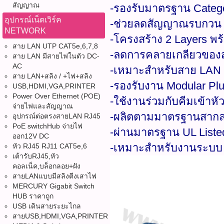
สัญญาณ
-รองรับมาตรฐาน Catego
อุปกรณ์เน็ตเวิร์ค
-ช่วยลดสัญญาณรบกวน EM
NETWORK
-โครงสร้าง 2 Layers พร้
สาย LAN UTP CAT5e,6,7,8
-ลดการคลายเกลียวของส
สาย LAN มีสายไฟในตัว DC-
AC
-เหมาะสำหรับสาย LAN 
สาย LAN+สลิง / +ไฟ+สลิง
-รองรับงาน Modular Pl
USB,HDMI,VGA,PRINTER
Power Over Ethernet (POE)
-ใช้งานร่วมกับคีมเข้าห
จ่ายไฟและสัญญาณ
-ผลิตตามมาตรฐานสากล
อุปกรณ์ต่อตรงสายLAN RJ45
PoE switchHub จ่ายไฟ
-ผ่านมาตรฐาน UL List
ออก12V DC
-เหมาะสำหรับงานระบบ 
หัว RJ45 RJ11 CAT5e,6
เต้ารับRJ45,หัว
คอลเน็ค,บล็อกลอย+ฝัง
สายLANแบบมีสลิงตีงเสาไฟ
MERCURY Gigabit Switch
HUB ราคาถูก
USB เดินสายระยะไกล
สายUSB,HDMI,VGA,PRINTER