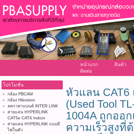
หน้าแรก
สินค้า
ติดต่อ
โปรโมชั่น
หัวแลน CAT6 
กล้อง PBCAM
กล้อง Hikvision
(Used Tool T
ลดราคาแบนด์ INTER LINK
สายแลน HYPERLINK
1004A ถูกออกแ
CAT5e CAT6 Indoor
ความเร็วสูงท
สายแลน HYPERLINK แบบมี
ไฟในตัว