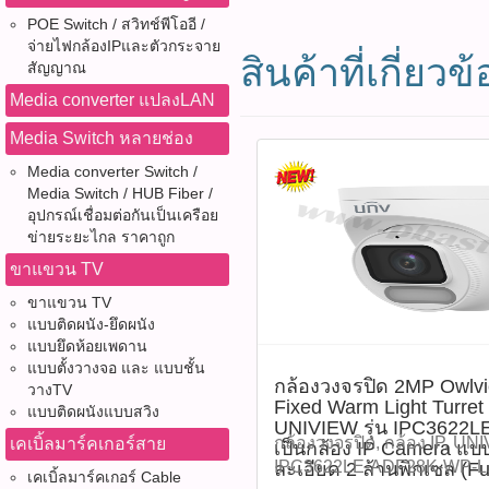
POE Switch / สวิทช์พีโออี /
จ่ายไฟกล้องIPและตัวกระจาย
สินค้าที่เกี่ยวข้
สัญญาณ
Media converter แปลงLAN
Media Switch หลายช่อง
Media converter Switch /
Media Switch / HUB Fiber /
อุปกรณ์เชื่อมต่อกันเป็นเครือย
ข่ายระยะไกล ราคาถูก
ขาแขวน TV
ขาแขวน TV
แบบติดผนัง-ยึดผนัง
แบบยึดห้อยเพดาน
แบบตั้งวางจอ และ แบบชั้น
กล้องวงจรปิด 2MP Owlv
วางTV
Fixed Warm Light Turre
แบบติดผนังแบบสวิง
UNIVIEW รุ่น IPC3622
กล้องวงจรปิด, กล้อง IP, UN
เคเบิ้ลมาร์คเกอร์สาย
เป็นกล้อง IP Camera แบ
IPC3622LE-ADF28K-WP-L, 
ละเอียด 2 ล้านพิกเซล (F
เคเบิ้ลมาร์คเกอร์ Cable