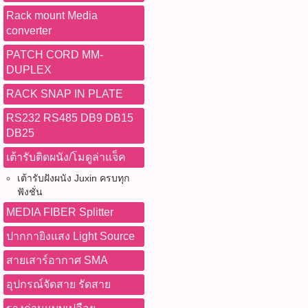
Tester,RJ45 TDR,Network D
ม้วนสายอย่างถูกวิธีเพื่อยืด
Rack mount Media
Flash,IP Scan,IP Discovery
อุปกรณ์ที่จะได้รับ 1)สาย 
converter
Tester,LLDP,CDP,PPPoE,Di
Broadcast Grade Cable จำน
Multimeter,NCV,Optical Po
PATCH CORD MM-
SDI Cable,12G SDI,BNC C
Meter,OPM,VFL,Visual Fault
DUPLEX
Ohm,Broadcast Cable,Stud
Tester,BNC Cable Tester,Ca
Cable,4K60Hz,4K SDI,12G
RACK SNAP IN PLATE
Tester,Cat6A Tester,LAN 
SDI,HD-SDI,SD-SDI,Video
Installer,Network Tool,Prof
75Ω,Professional Video,C
RS232 RS485 DB9 DB15
Tester,LT-600T ติดตามโปรโ
Cable,Broadcast Video,CC
DB25
WWW.PBASUPPLY.NET #ติดต่อ
Cable,Video Production,Liv
เต้ารับติดผนัง/โมดูล่าแจ็ค
065-862-4063(sale โอ๊ต) 
Streaming,Studio,Digital C
Watcharapong.pbasupply
System,PBASUPPLY ติดตา
เต้ารับฝังผนัง Juxin ครบทุก
987-3656 (saleธิป) ​ @p
ฟังชั่น
WWW.PBASUPPLY.NET #ติดต่อ
thanathip.pbasupply@gma
065-862-4063(sale โอ๊ต) 
MEDIA FIBER Splitter
2686 (sale ตี๋)
Watcharapong.pbasupply
ปากกายิงแสง Light Source
987-3656 (saleธิป) ​ @p
thanathip.pbasupply@gma
สายเสาร์อากาศ SMA
2686 (sale ตี๋)
อุปกรณ์จัดสาย รัดสาย