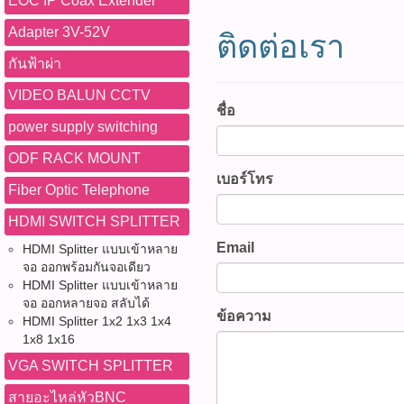
EOC IP Coax Extender
และสร้างรายงาน (Print Repo
Streaming,Studio,Digital C
512GB, Network Camera, CC
ต้องการภาพสีในเวลากลางคืน
เข้ากับระบบเครือข่าย หรือ P
สำหรับงานติดตั้ง บำรุงรักษ
System,PBASUPPLY สาย 
Adapter 3V-52V
กล้องร้านค้า, กล้องสำนักงา
อะแดปเตอร์ DC 12V หรือ P
ติดต่อเรา
ไฟและรับส่งข้อมูล 3)ค้นหาอ
ระบบเครือข่ายระดับมืออาชี
รองรับ 4K@60Hz Broadcast
ระบบรักษาความปลอดภัย ติด
ตามมาตรฐานที่กำหนด -ควรติ
โปรแกรม EZStation หรือแอป
รุ่น :LT-600T(รหัสสินค้า :P06
(Studio Video Cable) รองร
กันฟ้าผ่า
หมด WWW.PBASUPPLY.NET 
มั่นคงและหลีกเลี่ยงแรงสั่นสะ
ความละเอียด การบันทึก ตา
สินค้า -หน้าจอ IPS Touch Sc
SDI เป็นสายสัญญาณวิดีโอ
ที่นี้ 065-862-4063(sale โอ
หันกล้องเข้าหาแสงที่สว่างจ
VIDEO BALUN CCTV
เตือน 5)เปิดใช้งานฟังก์ชัน 
ความละเอียด 800 × 480 ใช้
งานระดับมืออาชีพ รองรับก
ชื่อ
Watcharapong.pbasupply
นาน -หากติดตั้งภายนอก คว
Human Detection ตามควา
สัมผัส -รองรับการทดสอบสา
SDI / 6G-SDI / 3G-SDI / HD
power supply switching
987-3656 (saleธิป) ​ @p
ให้กันน้ำ -ควรเลือก MicroS
สอบภาพและเสียงผ่านคอมพิว
Video Cable และสายโลหะแ
หัวต่อ BNC 75Ω ให้ภาพความ
thanathip.pbasupply@gma
สำหรับงานบันทึกข้อมูลต่อเ
โฟนได้แบบเรียลไทม์ Diag
ODF RACK MOUNT
ลำดับสาย (Wire Map) และค
4K@60Hz โดยออกแบบด้วยโ
2686 (sale ตี๋)
หน้าเลนส์เป็นประจำเพื่อร
เชื่อมต่อ) ข้อดี -ภาพคมชัด
เบอร์โทร
(Continuity Test) -ตรวจสอบ
คุณภาพสูง ตัวนำสัญญาณความ
Fiber Optic Telephone
อุปกรณ์ที่จะได้รับ 1)กล้อง
1080P -Smart Dual Light ใ
Circuit) -วัดความยาวสายได้ส
ระบบป้องกันสัญญาณรบกวนหล
IPC3624LE-ADF28K-WP-L
คืนเมื่อมีเหตุการณ์ -มีไมโค
(กรณีสายปลายเปิด) ความแม
HDMI SWITCH SPLITTER
layer Shielding) เพื่อให้ก
UNIVIEW,UNV,IPC3624LE
ภาพพร้อมเสียง -ประหยัดพื้นที
-ฟังก์ชัน RJ45 TDR 3.0 ต
เสถียร ลดการสูญเสียสัญญ
Email
HDMI Splitter แบบเข้าหลาย
L,กล้องวงจรปิด,กล้อง IP,IP 
265 -รองรับ PoE เดินสายง่า
ขาด สายช็อต ค่า Attenuation,
Broadcast, Studio, กล้องถ
จอ ออกพร้อมกันจอเดียว
Camera,4MP,Owlview,Wise
การติดตั้ง -กันน้ำกันฝุ่น I
Impedance และ Skew ได้สูง
CCTV และงานโปรดักชันวิดี
HDMI Splitter แบบเข้าหลาย
ISP,ColorHunter,Warm Ligh
อาคารได้ -รองรับ Human Bo
สอบคุณภาพสาย LAN (Cable 
สาย SDI 12G BNC 75Ω ยาว 
จอ ออกหลายจอ สลับได้
คืน,กล้องกันน้ำ IP67,PoE,Mi
การแจ้งเตือนผิดพลาด -ใช้พล
ข้อความ
Cable Tracer พร้อมตัวรับ
บาท รุ่น :SDI-4K60Hz-03M (ร
HDMI Splitter 1x2 1x3 1x4
Mic,ONVIF,CCTV,กล้องรัก
-รองรับมาตรฐาน ONVIF ใช้
รวดเร็ว -รองรับการตรวจสอ
1x8 1x16
P05914) ยาว 0.5 เมตรราคา 1
ปลอดภัย,กล้องวงจรปิดภายน
หลากหลายยี่ห้อ ประโยชน์ใน
/ at / bt (PoE++) และ PoE 
4K60Hz-05M (รหัสสินค้า : 
VGA SWITCH SPLITTER
ภายใน,Network Camera,256
ระวังบ้านพักอาศัยตลอด 24 ชั
พร้อมแสดงแรงดันไฟ คู่สาย
ราคา 170 บาท รุ่น :SDI-4K6
CMOS,F1.0,Ultra265,H.26
ความปลอดภัยร้านค้า สำนัก
สายอะไหล่หัวBNC
ไฟ -ตรวจสอบ Link Speed, Po
: P05916) ยาว 1.5 เมตรราคา