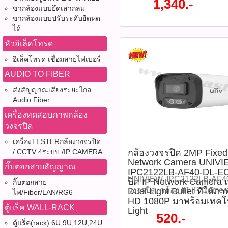
1,340.-
P06075)​ คุณสมบัติสินค้า -
ขากล้องแบบยึดเสากลม
คืน,กล้องกันน้ำ IP67,PoE,Mi
ขากล้องแบบปรับระดับยืดหด
(1920 × 1080) สูงสุด 30fps -
Mic,ONVIF,CCTV,กล้องรัก
ได้
CMOS -เลนส์ Fixed ขนาด 2.8
ปลอดภัย,กล้องวงจรปิดภายน
F1.0 รับแสงได้ดีเยี่ยม -เทค
ภายใน,Network Camera,256
หัวอิเล็คโทรด
with Wise-ISP ให้ภาพสีแม
CMOS,F1.0,Ultra265,H.26
อิเล็คโทรด เชื่อมสายไฟเบอร์
-รองรับ True WDR 120dB 
120dB,UNIVIEW Owlview ก
AUDIO TO FIBER
-รองรับการบีบอัดภาพ Ultra2
Owlview Wise-ISP Fixed Wa
และ MJPEG -ไฟ Warm Light 
Network Camera UNIVIEW ร
ส่งสัญญาณเสียงระยะไกล
สูงสุด 30 เมตร -ไมโครโฟนในต
ADF28K-WP-L เป็นกล้องเครื
Audio Fiber
-รองรับ MicroSD Card สูงสุ
ความละเอียด 4MP ในซีรีส์ 
เครื่องทดสอบภาพกล้อง
PoE (IEEE 802.3af) -มาตรฐา
Fixed Warm Light ที่ออกแบ
วงจรปิด
-รองรับ Smart Detection เช่
ชัดแม้ในสภาพแสงน้อย ด้วยเซ
เครื่องTESTERกล้องวงจรปิด
Human & Vehicle Detection
CMOS และเลนส์รูรับแสง F1
/ CCTV 4ระบบ /IP CAMERA
กล้องวงจรปิด 2MP Fixed D
งานร่วมกับ NVR ได้หลากหลาย
ColorHunter + Wise-ISP ช่ว
Network Camera UNIVIE
กล้องได้ 3 แกน (3-Axis) ดา
สีสัน และลดภาพเบลอในเวล
กิ๊บตอกสายสัญญาณ
IPC2122LB-AF40-DL-EC
Datasheet แนะนำวิธีการใช้ง
ส่องสว่างแบบ Warm Light ระ
UNIVIEW, IPC2122LB-AF40
ปิด IP Network Camera
กิ๊บตอกสาย
ในตำแหน่งที่ต้องการ พร้อมป
ไมโครโฟนในตัว รองรับ Po
วงจรปิด, กล้อง IP, IP Camer
Dual Light Bullet ที่ให้ภ
ไฟ/Fiber/LAN/RG6
ครอบคลุมพื้นที่ 2)เชื่อมต่อ
น้ำกันฝุ่น IP67 เหมาะสำหรับ
HD 1080P มาพร้อมเทคโน
Bullet Camera, Smart Dual L
ตู้แร็ค WALL-RACK
Switch หรือใช้อะแดปเตอร์ D
Light
ภายนอกอาคาร ราคา 1,340 บ
Camera, IR 30 เมตร, Warm 
520.-
เข้าสู่ NVR หรือโปรแกรม E
:IPC3624LE-ADF28K-WP-L(ร
ตู้แร็ค(rack) 6U,9U,12U,24U
Built-in Mic, ไมโครโฟนในต