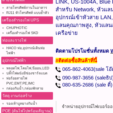
LINK, US-1004A, Blue 
สายโทรศัพท์ภานในอาคาร
สำหรับ Network, หัวแล
RJ11 หัวโทรศัพท์ แบบย้ำหัว
อุปกรณ์เข้าหัวสาย LAN
เครื่องสำรองไฟ UPS
แลนคุณภาพสูง, หัวแลนส
CHUPHOTIC
เครือข่าย
เครื่องสำรองไฟ SKD
ท่อและรางไฟ
HACO ท่อ,อุปกรณ์เดินท่อ
ติดตามโปรโมชั่นทั้งหมด
ไฟฟ้า
#ติดต่อซื้อสินค้าที่นี้
อุปกรณ์ไฟฟ้า
หลอดไฟ,โคมไฟ,นีออน,LED
065-862-4063(sale โอ
ปลั๊กไฟผนังมีช่องชาร์จแบต
090-987-3656 (saleธ
ท่อร้อยสายไฟ
PVC,EMT.PE,IMC
080-635-2686
(sale ต
กล่องกันน้ำ,กล่องพักสาย
วัสดุ งานก่อสร้าง
รองเท้าบูทยางกันน้ำ
จำหน่ายอุปกรณ์ไฟเบอร์ออฟ
POE (ดันไฟไปพร้อมสัญาณ)