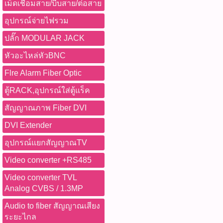
วิดีโอระดับ 4K Ultra HD 60
เม็ดเชื่อมสาย/บีบสาย/ต่อสาย
การทดสอบสำหรับส่งมอบลูกค
สัญญาณแบบไม่บีบอัด คุณภา
อุปกรณ์จ่ายไฟรวม
เอกสารอ้างอิง ข้อควรระวัง -ห
-สัญญาณเสถียร ลดสัญญาณร
แรงดันไฟเกินกว่าที่เครื่อ
หลายชั้น -ไม่มีความหน่วง (
ปลั๊ก MODULAR JACK
สายที่ต่ออยู่กับอุปกรณ์ในโ
-รองรับการใช้งานกับอุปกรณ์ 
Length เพราะอาจทำให้ผลกา
หัวอะไหล่หัวBNC
ใหม่ -ไม่ต้องใช้อะแดปเตอร์หร
หรือเกิดความเสียหาย -หลีกเ
-เหมาะสำหรับการใช้งานต่อ
Flre Alarm Fiber Optic
บริเวณที่มีความชื้นสูง ฝุ่นม
แวดล้อมมืออาชีพ ประโยชน์ใ
50°C -หลีกเลี่ยงการใช้งานร
ต่อกล้อง Broadcast กับ Vide
ตู้RACK,อุปกรณ์ใส่ตู้แร็ค
คะนอง -ห้ามมองแสงเลเซอร
สัญญาณไปยังจอ Preview แล
สัญญาณภาพ Fiber DVI
เพราะอาจเป็นอันตรายต่อดว
กับระบบ Live Streaming -ใช
ซ่อมแซมเครื่องด้วยตนเอง อุป
(Studio) -งานถ่ายทอดสด (Li
DVI Extender
1)เครื่องทดสอบหลัก LT-600
OB (Outside Broadcast Van
Touch Screen 2)ตัวรับสัญญ
อุปกรณ์แยกสัญญาณTV
(Digital Cinema) -ระบบแสด
(Receiver) 3)สาย Patch Co
-ระบบภาพทางการแพทย์ -ร
Video converter +RS485
มัลติมิเตอร์ (Test Leads) 5
ปลอดภัย CCTV ระดับมืออาชี
หนีบ 6)สายชาร์จ USB Type
ควรงอสายเป็นมุมแหลม หรือ
Video converter TVL
8)ไขควงขนาดเล็ก Tags: Ne
-หลีกเลี่ยงการดึงสายจากหั
Analog CVBS / 1.3MP
Tester,TDR Tester,TDR 3.0,
ล็อกหัว BNC ให้แน่นทุกครั้ง
Audio to fiber สัญญาณเสียง
Tester,LAN Tester,PoE Tes
เลี่ยงการโดนน้ำ ความชื้น ห
ระยะไกล
Tracer,Wire Tracker,Wire M
วางของหนักทับสายเป็นเวลา