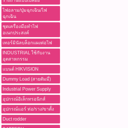
รางถ่านแบบเปลือย
ไฟอลาม/ปุ่มฉุกเฉิน/ไฟ
ฉุกเฉิน
ชุดเครื่องมือทำไฟ
อเนกประสงค์
เทอร์มินัลบล็อกแผงต่อไฟ
INDUSTRIAL ใช้กับงาน
อุตสาหกรรม
แบนด์ HIKVISION
Dummy Load (สายดัมมี่)
Industrial Power Supply
อุปกรณ์อิเล็กทรอนิกส์
อุปกรณ์แอร์ ท่อ/ราง/ขาตั้ง
Duct rodder