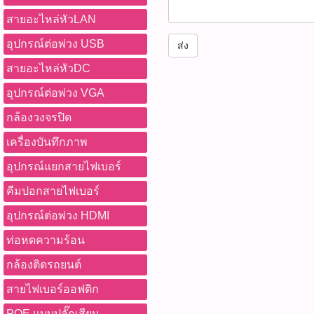
120dB,UNIVIEW Owlview ติ
-ตรวจสอบพื้นที่จอดรถ ทางเข
LLDP/CDP -ค้นหา IP Came
4K60Hz-1.5M (รหัสสินค้า :
สายอะไหล่หัวLAN
หมด WWW.PBASUPPLY.NET 
-บันทึกภาพพร้อมเสียงเพื่อใช้
ระบบ (IP Discovery / IP Sca
ราคา 270 บาท รุ่น :SDI-4K6
ที่นี้ 065-862-4063(sale โอ
เหตุการณ์ -ลดความเสี่ยง
Traceroute และ PPPoE Test
: P05918) ยาว 3 เมตรราคา 3
อุปกรณ์ต่อพ่วง USB
ส่ง
Watcharapong.pbasupply
การบุกรุก -ตรวจสอบสถานที
Server สำหรับโอนไฟล์และร
4K60Hz-3M (รหัสสินค้า : P
987-3656 (saleธิป) ​ @p
สายอะไหล่หัวDC
อินเทอร์เน็ต -เหมาะสำหรั
บันทึกผลการทดสอบเป็น CSV /
ราคา 460 บาท รุ่น :SDI-4K6
thanathip.pbasupply@gma
ปลอดภัยทั้งภายในและภาย
Digital Multimeter สำหรับว
: P05920) ยาว 10 เมตรราคา 
อุปกรณ์ต่อพ่วง VGA
2686 (sale ตี๋)
ระวัง -ควรใช้ PoE Switch หร
ความต้านทาน, ความถี่, ควา
4K60Hz-10M (รหัสสินค้า : 
ได้มาตรฐาน IEEE 802.3af -หล
กล้องวงจรปิด
จับไฟ AC (Live Wire) -รองรั
15 เมตรราคา 1,250 บาท รุ่
หันเข้าหาแสงแดดหรือแสงสว
Meter (OPM) และ Visual Fau
(รหัสสินค้า : P05922) ยาว 
เครื่องบันทึกภาพ
ติดตั้งให้แน่นหนาเพื่อป้องกั
สำหรับงานไฟเบอร์ออปติก -
บาท รุ่น :SDI-4K60Hz-20M (ร
-ตรวจสอบการซีลหัวสาย LA
Test สำหรับสาย BNC, CAT
อุปกรณ์แยกสายไฟเบอร์
P05923) ยาว 30 เมตรราคา 2,
ภายนอกอาคาร -ไม่ควรทำค
สายโทรศัพท์ วัดได้ไกลสูงส
4K60Hz-30M (รหัสสินค้า : 
คีมปอกสายไฟเบอร์
สารเคมีรุนแรง -ควรอัปเดต F
-แบตเตอรี่ลิเธียมแบบชาร์จไ
50 เมตรราคา 3,500 บาท รุ่
เมื่อมีเวอร์ชันใหม่ อุปกรณ์ที่
4000mAh -ตัวรับสัญญาณ 
(รหัสสินค้า : P05925) ยาว 
อุปกรณ์ต่อพ่วง HDMI
วงจรปิด UNIVIEW IPC21
ดาวน์โหลดข้อมูลไฟล์ Datas
บาท รุ่น :SDI-4K60Hz-70M (ร
Tags: UNIVIEW, IPC2122L
ท่อหดความร้อน
ใช้งาน 1)ชาร์จแบตเตอรี่ให้เ
P05926) คุณสมบัติสินค้า -
กล้องวงจรปิด, กล้อง IP, IP 
แรก 2)เชื่อมต่อสาย LAN หรื
12G-SDI -รองรับการใช้งานย
กล้องติดรถยนต์
HD, Bullet Camera, Smart D
ทดสอบเข้ากับพอร์ตที่เหมาะ
3G-SDI / HD-SDI / SD-SDI
Light Camera, IR 30 เมตร, 
ทดสอบบนหน้าจอ เช่น -Ca
สายไฟเบอร์ออฟติก
SMPTE ST 2082-1 (12G-SD
Camera, Built-in Mic, ไมโ
Tracer -TDR Test -Cab
ละเอียดสูงสุด 4K@60fps -รอ
POE แบบปลั๊กเสียบ