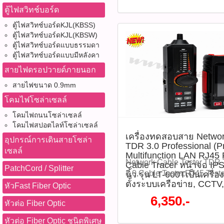
4)ตั้งค่าความละเอียด การบั
P06073)​ คุณสมบัติสินค้า -
Detection, Motion Detection
ตู้ไฟสวิทช์บอร์ด
เตือน 5)หากต้องการบันทึก
(2560 × 1440) -เซ็นเซอร์ภ
ONVIF, IP67, กล้องภายนอ
ตู้ไฟสวิทช์บอร์ดKJL(KBSS)
ติดตั้ง MicroSD Card ได้สูงส
-เลนส์ Fixed ขนาด 2.8 มม. 
Network Camera, กล้องรัก
ตู้ไฟสวิทช์บอร์ดKJL(KBSW)
งานระบบ Motion Detection
F1.0 ให้ภาพสว่างแม้ในที่แส
กล้อง UNV กล้องวงจรปิด 2M
ตู้ไฟสวิทช์บอร์ดแบบธรรมดา
Vehicle Detection เพื่อแจ้ง
ColorHunter + Wise-ISP แส
Bullet Network Camera UNI
ตู้ไฟสวิทช์บอร์ดแบบมีหลังคา
Diagram (แผนภาพการเชื่อมต
กลางคืน -รองรับ 120dB Tr
IPC2122LB-AF40-DL-ECO เป
สายไฟดรอปวายด์ภายนอก
คมชัดแม้ในเวลากลางคืนด้วย
แสงย้อน -รองรับการบีบอัด Ul
Network Camera แบบ 2MP F
Wise-ISP -เลนส์ F1.0 รับแส
H.264 / MJPEG -ไฟส่องสว่
Bullet ที่ให้ภาพคมชัดระดับ
สายไฟขนาด 0.9mm
ทั่วไป -มีไมโครโฟนในตัว สา
ระยะสูงสุด 30 เมตร -ไมโครโ
พร้อมเทคโนโลยี Smart Dual
โคมไฟโซล่าเซลล์
-รองรับ PoE เดินสายเพียงเส้น
Mic) -รองรับการ์ด MicroSD 
สลับการทำงานระหว่างไฟอิน
มาตรฐาน IP67 เหมาะทั้ง
โคมไฟถนนโซล่าเซลล์
-รองรับ PoE (IEEE 802.3af
สีขาว (Warm Light) ได้อย่า
อาคาร -รองรับการบันทึกลง 
โคมไฟสปอตไลท์โซล่าเซลล์
-รองรับมาตรฐานกันน้ำกันฝุ่
บันทึกภาพทั้งกลางวันและกลา
512GB -รองรับ WDR 120dB
เครื่องทดสอบสาย Networ
ได้ 3 แกน (3-Axis) -รองรับ
ประสิทธิภาพ พร้อมไมโครโ
อุปกรณ์การเดินสายโซล่า
TDR 3.0 Professional (Pr
พื้นที่ย้อนแสง -รองรับ Huma
สำหรับเชื่อมต่อระบบต่าง ๆ 
บันทึกเสียง รองรับการบีบอัด
เซลล์
Multifunction LAN RJ45
Detection ลดการแจ้งเตือน
การเคลื่อนไหว, Ultra Motion
265/H.265/H.264 ช่วยประหยัดพ
Network Cable Tester,TDR 
Cable Tracer หน้าจอ IP
PatchCord / Splitter
การใช้งาน -เฝ้าระวังบ้านพั
Tampering Alarm และ Audi
รองรับ PoE และมาตรฐานกันน
3.0,Cable Tester,RJ45 Test
นิ้ว รุ่น LT-600Tเป็นเครื่
กลางคืน -ใช้รักษาความปลอด
ดาวน์โหลดข้อมูลไฟล์ Data
เหมาะสำหรับติดตั้งในบ้าน 
ตั้งระบบเครือข่าย, CCTV
Tester,PoE++,Cable Tracer,
หัวFast Fiber Optic
สำนักงาน และโกดังสินค้า -
ใช้งาน 1)ติดตั้งกล้องในตำแห
ค้า โรงงาน และพื้นที่กลางแ
Map,Cable Length Tester,
6,350.-
เหตุการณ์ได้ทั้งภาพและเสี
หัวต่อ Fiber Optic
ปรับมุมมองให้เหมาะสม 2)เช
รุ่น : IPC2122LB-AF40-DL-
Diagnostic,Port Flash,IP Sc
ยานพาหนะเพื่อเพิ่มประสิท
พร้อมจ่ายไฟผ่าน PoE หรือใช
:P06071)​ คุณสมบัติสินค้า -
Discovery,Ping
หัวต่อ Fiber Optic ชนิดพิเศษ
ความปลอดภัย -เหมาะสำหรับพื