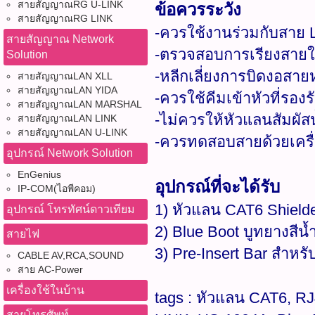
สายสัญญาณRG U-LINK
ข้อควรระวัง
สายสัญญาณRG LINK
-ควรใช้งานร่วมกับสาย L
สายสัญญาณ Network
-ตรวจสอบการเรียงสายให
Solution
-หลีกเลี่ยงการบิดงอสาย
สายสัญญาณLAN XLL
สายสัญญาณLAN YIDA
-ควรใช้คีมเข้าหัวที่รอง
สายสัญญาณLAN MARSHAL
-ไม่ควรให้หัวแลนสัมผัส
สายสัญญาณLAN LINK
สายสัญญาณLAN U-LINK
-ควรทดสอบสายด้วยเครื่
อุปกรณ์ Network Solution
EnGenius
อุปกรณ์ที่จะได้รับ
IP-COM(ไอพีคอม)
1) หัวแลน CAT6 Shield
อุปกรณ์ โทรทัศน์ดาวเทียม
2) Blue Boot บูทยางสีน้ำ
สายไฟ
3) Pre-Insert Bar สำหรั
CABLE AV,RCA,SOUND
สาย AC-Power
เครื่องใช้ในบ้าน
tags : หัวแลน CAT6, R
สายโทรศัพท์