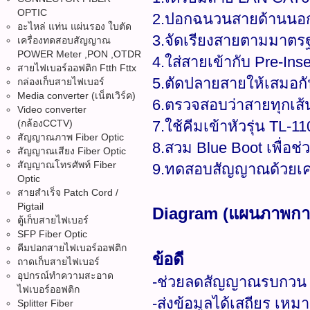
OPTIC
2.ปอกฉนวนสายด้านนอกอย
อะไหล่ แท่น แผ่นรอง ใบตัด
3.จัดเรียงสายตามมาตร
เครื่องทดสอบสัญญาณ
POWER Meter ,PON ,OTDR
4.ใส่สายเข้ากับ Pre-Ins
สายไฟเบอร์ออฟติก Ftth Fttx
5.ตัดปลายสายให้เสมอกั
กล่องเก็บสายไฟเบอร์
Media converter (เน็ตเวิร์ค)
6.ตรวจสอบว่าสายทุกเส้น
Video converter
(กล้องCCTV)
7.ใช้คีมเข้าหัวรุ่น TL
สัญญาณภาพ Fiber Optic
8.สวม Blue Boot เพื่อช
สัญญาณเสียง Fiber Optic
สัญญาณโทรศัพท์ Fiber
9.ทดสอบสัญญาณด้วยเครื
Optic
สายสำเร็จ Patch Cord /
Pigtail
Diagram (แผนภาพการเ
ตู้เก็บสายไฟเบอร์
SFP Fiber Optic
คีมปอกสายไฟเบอร์ออฟติก
ข้อดี
ถาดเก็บสายไฟเบอร์
อุปกรณ์ทำความสะอาด
-ช่วยลดสัญญาณรบกวน EM
ไฟเบอร์ออฟติก
-ส่งข้อมูลได้เสถียร เห
Splitter Fiber