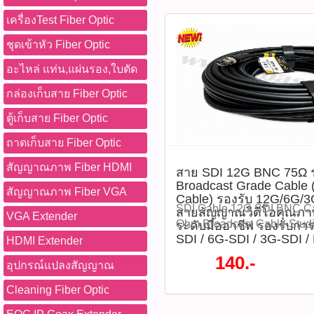
กล้องเข้ากับ NVR หรือระบบ
ล้านพิกเซล (1920 × 1080) @
Tester,LLDP,CDP,PPPoE,Di
เนื่องจากสามารถแสดงภาพสีไ
EZStation หรือแอปพลิเคชัน 
ภาพ 1/3.0" CMOS -เลนส์คงที
เครื่องTest Fiber Optic
Multimeter,NCV,Optical Po
ประสิทธิภาพ -ใช้งานร่วมก
ละเอียด การบันทึก และการ
ภาพแนวนอน 67.3° -เทคโนโล
Meter,OPM,VFL,Visual Fault
ชุดเข้าหัว Fiber Optic
ระบบรักษาความปลอดภัยผ่าน
ต้องการ 5)เปิดใช้งาน Color
Light (IR + Warm Light) -ระ
Tester,BNC Cable Tester,Ca
ลงตัว ข้อควรระวัง -ควรใช้แห
และ Warm Light เพื่อเพิ่มป
สูงสุด 30 เมตร -ระยะไฟ Warm
Tester,Cat6A Tester,LAN 
อะไหล่ แท่น,แผ่นรอง,ใบตัด
มาตรฐาน (PoE IEEE802.3af
เห็นในเวลากลางคืน 6)หากต
เมตร -รองรับการบีบอัดภาพ Ul
Installer,Network Tool,Prof
ตั้งให้แน่นหนาเพื่อป้องกันกา
กล่องเก็บสาย Fiber Optic
ตัวกล้อง สามารถติดตั้ง Micr
H.264 -รองรับ DWDR, BLC,
Tester,LT-600T เครื่องทดส
เลี่ยงการหันกล้องเข้าหาแสง
512GB Diagram (แผนภาพการ
Defog -ระบบลดสัญญาณรบ
Cable Tester TDR 3.0 Profes
ตู้เก็บสาย Fiber Optic
นาน -ปิดระบบก่อนติดตั้งหร
-ภาพสีคมชัดทั้งกลางวันและก
DNR -รองรับ ROI (Region of 
Report) Multifunction LAN
-แม้จะมีมาตรฐาน IP67 แต่ควร
ขนาดใหญ่ช่วยลด Noise ในท
ถาดเก็บสาย Fiber Optic
จุด -รองรับ Motion Detectio
Cable Tracer หน้าจอ IPS To
บริเวณที่มีน้ำท่วมขังหรือแรง
-เทคโนโลยี Wise-ISP ช่วยเ
และ Human Body Detection
รุ่น LT-600T เป็นเครื่องมือส
สัญญาณภาพ Fiber HDMI
อัปเดตเฟิร์มแวร์อย่างสม่ำเสมอ
ภาพ -ไฟ Warm Light ให้ภาพ
สาย SDI 12G BNC 75Ω 
ในตัว (Built-in Mic) -รองรับ
เครือข่าย, CCTV, ระบบสื่อส
ประสิทธิภาพและความปลอด
Broadcast Grade Cable 
คืน -มีไมโครโฟนในตัว บันท
-พอร์ตเครือข่าย RJ45 10/10
IT ที่รวมฟังก์ชันการตรวจ
สัญญาณภาพ Fiber VGA
Cable) รองรับ 12G/6G/3
อุปกรณ์ที่จะได้รับ 1)กล้อง
-รองรับ PoE เดินสายง่าย ประ
มาตรฐาน ONVIF Profile S / 
ระบบเครือข่ายไว้ในเครื่องเด
SDI Cable,12G SDI,BNC C
สายสัญญาณวิดีโอคุณภา
IPC3622LE-ADF28K-WP-L จ
VGA Extender
-รองรับ MicroSD สูงสุด 512G
งานผ่าน UNV-Link, UNV-Li
ทดสอบสาย RJ45, RJ11, สาย
Ohm,Broadcast Cable,Stud
ระดับมืออาชีพ รองรับกา
กล้องวงจรปิด, กล้อง IP, UN
ระดับ IP67 เหมาะกับงานภา
EZStation -มาตรฐานกันน้ำกั
สายโทรศัพท์ และสายโลหะแร
SDI / 6G-SDI / 3G-SDI /
Cable,4K60Hz,4K SDI,12G
HDMI Extender
IPC3622LE-ADF28K-WP-L, 
ONVIF ใช้งานร่วมกับระบบหล
ป้องกันไฟกระชาก 4KV -ใช้ง
ฟังก์ชัน TDR 3.0, PoE++ De
SDI,HD-SDI,SD-SDI,Video
140.-
ISP, ColorHunter, กล้อง 2MP
ประโยชน์ในการใช้งาน -เฝ้าร
อุปกรณ์แปลงสัญญาณ
-30°C ถึง 60°C -ใช้พลังงานส
Tracer, Network Diagnostic, 
75Ω,Professional Video,C
Camera, Warm Light, PoE Ca
-ร้านค้าและสำนักงาน -โกดัง
ดาวน์โหลดข้อมูลไฟล์ Data
Visual Fault Locator (VFL),
Cable,Broadcast Video,CC
Cleaning Fiber Optic
in Mic, Human Detection, Ve
สำนักงาน -โรงงานอุตสาหก
ใช้งาน 1)ติดตั้งกล้องในตำแห
Meter (OPM) และสามารถ บ
Cable,Video Production,Liv
WDR 120dB, H.265, Ultra2
-พื้นที่ทางเดินและโถงอาคาร -
ปรับองศาให้ครอบคลุมพื้นที่