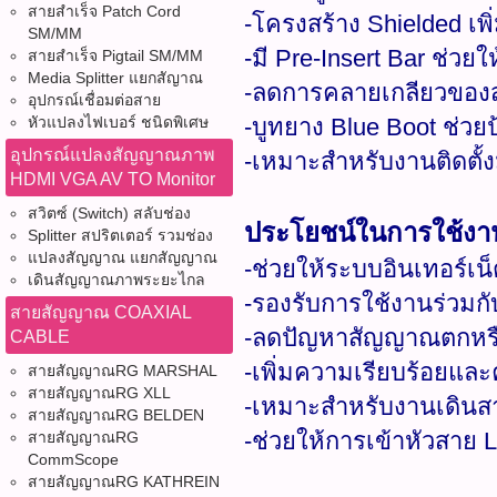
สายสำเร็จ Patch Cord
-โครงสร้าง Shielded เ
SM/MM
-มี Pre-Insert Bar ช่วย
สายสำเร็จ Pigtail SM/MM
Media Splitter แยกสัญาณ
-ลดการคลายเกลียวของ
อุปกรณ์เชื่อมต่อสาย
หัวแปลงไฟเบอร์ ชนิดพิเศษ
-บูทยาง Blue Boot ช่วย
อุปกรณ์แปลงสัญญาณภาพ
-เหมาะสำหรับงานติดตั้ง
HDMI VGA AV TO Monitor
สวิตซ์ (Switch) สลับช่อง
ประโยชน์ในการใช้งา
Splitter สปริตเตอร์ รวมช่อง
แปลงสัญญาณ แยกสัญญาณ
-ช่วยให้ระบบอินเทอร์เน
เดินสัญญาณภาพระยะไกล
-รองรับการใช้งานร่วมกั
สายสัญญาณ COAXIAL
-ลดปัญหาสัญญาณตกหรือ
CABLE
-เพิ่มความเรียบร้อยแล
สายสัญญาณRG MARSHAL
สายสัญญาณRG XLL
-เหมาะสำหรับงานเดินส
สายสัญญาณRG BELDEN
-ช่วยให้การเข้าหัวสาย 
สายสัญญาณRG
CommScope
สายสัญญาณRG KATHREIN