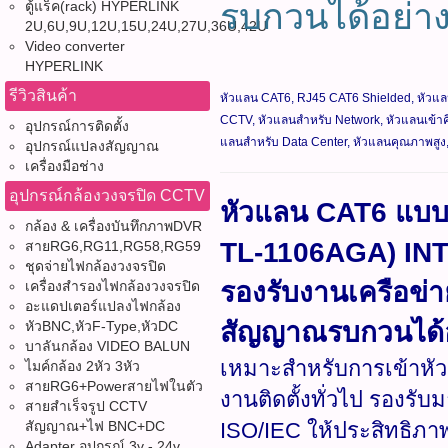
รบกวนได้อย่า
ตู้แร็ค(rack) HYPERLINK
2U,6U,9U,12U,15U,24U,27U,36U,42U
Video converter
HYPERLINK
รีวิวสินค้า
หัวแลน CAT6, RJ45 CAT6 Shielded, หัวแลน
CCTV, หัวแลนสำหรับ Network, หัวแลนเข้า
อุปกรณ์การติดตั้ง
แลนสำหรับ Data Center, หัวแลนคุณภาพสูง,
อุปกรณ์แปลงสัญญาณ
เครื่องมือช่าง
อุปกรณ์กล้องวงจรปิด CCTV
หัวแลน CAT6 แบบม
กล้อง & เครื่องบันทึกภาพDVR
TL-1106AGA) INTE
สายRG6,RG11,RG58,RG59
ชุดจ่ายไฟกล้องวงจรปิด
รองรับงานเครือข่
เครื่องสำรองไฟกล้องวงจรปิด
อะแดปเตอร์แปลงไฟกล้อง
สัญญาณรบกวนได้อ
หัวBNC,หัวF-Type,หัวDC
บาลันกล้อง VIDEO BALUN
เหมาะสำหรับการเข้าหั
ไมค์กล้อง 2หัว 3หัว
สายRG6+Powerสายไฟในตัว
งานติดตั้งทั่วไป รองร
สายสำเร็จรูป CCTV
สัญญาณ+ไฟ BNC+DC
ISO/IEC ให้ประสิทธิภา
Adapter อุปกรณ์ 3v - 24v