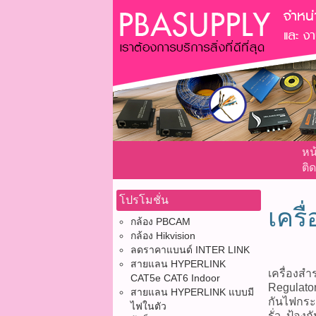
หน
ติด
โปรโมชั่น
เคร
กล้อง PBCAM
กล้อง Hikvision
ลดราคาแบนด์ INTER LINK
สายแลน HYPERLINK
เครื่องส
CAT5e CAT6 Indoor
Regulator
สายแลน HYPERLINK แบบมี
กันไฟกระ
ไฟในตัว
รั่ว, ป้