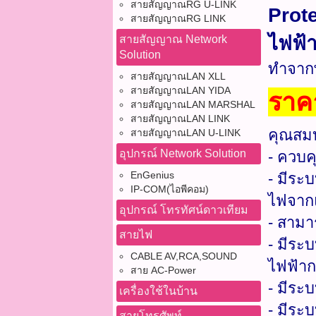
สายสัญญาณRG U-LINK
Prot
สายสัญญาณRG LINK
ไฟฟ้า
สายสัญญาณ Network
Solution
ทำจากพ
สายสัญญาณLAN XLL
สายสัญญาณLAN YIDA
ราค
สายสัญญาณLAN MARSHAL
สายสัญญาณLAN LINK
คุณสมบ
สายสัญญาณLAN U-LINK
อุปกรณ์ Network Solution
- ควบ
EnGenius
- มีระ
IP-COM(ไอพีคอม)
ไฟจากแ
อุปกรณ์ โทรทัศน์ดาวเทียม
- สามา
สายไฟ
- มีระบ
CABLE AV,RCA,SOUND
ไฟฟ้าก
สาย AC-Power
- มีระ
เครื่องใช้ในบ้าน
- มีระบ
สายโทรศัพท์