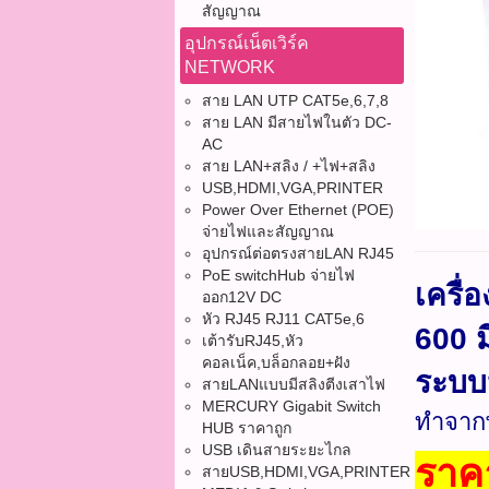
สัญญาณ
อุปกรณ์เน็ตเวิร์ค
NETWORK
สาย LAN UTP CAT5e,6,7,8
สาย LAN มีสายไฟในตัว DC-
AC
สาย LAN+สลิง / +ไฟ+สลิง
USB,HDMI,VGA,PRINTER
Power Over Ethernet (POE)
จ่ายไฟและสัญญาณ
อุปกรณ์ต่อตรงสายLAN RJ45
PoE switchHub จ่ายไฟ
เครื
ออก12V DC
หัว RJ45 RJ11 CAT5e,6
600 ม
เต้ารับRJ45,หัว
คอลเน็ค,บล็อกลอย+ฝัง
ระบบป
สายLANแบบมีสลิงตีงเสาไฟ
MERCURY Gigabit Switch
ทำจากพ
HUB ราคาถูก
USB เดินสายระยะไกล
ราค
สายUSB,HDMI,VGA,PRINTER