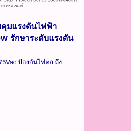
รโปรเซสเซอร์
บคุมแรงดันไฟฟ้า
รักษาระดับแรงดัน
0W
275Vac ป้องกันไฟตก ถึง