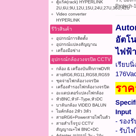
ตู้แร็ค(rack) HYPERLINK
Protech-1
2U,6U,9U,12U,15U,24U,27U,36U,42U
Video converter
HYPERLINK
Auto
รีวิวสินค้า
อัตโน
อุปกรณ์การติดตั้ง
อุปกรณ์แปลงสัญญาณ
ไฟฟ้า
เครื่องมือช่าง
อุปกรณ์กล้องวงจรปิด CCTV
เรียบน
กล้อง & เครื่องบันทึกภาพDVR
176Va
สายRG6,RG11,RG58,RG59
ชุดจ่ายไฟกล้องวงจรปิด
ราค
เครื่องสำรองไฟกล้องวงจรปิด
อะแดปเตอร์แปลงไฟกล้อง
หัวBNC,หัวF-Type,หัวDC
Specif
บาลันกล้อง VIDEO BALUN
Input
ไมค์กล้อง 2หัว 3หัว
สายRG6+Powerสายไฟในตัว
- รองร
สายสำเร็จรูป CCTV
สัญญาณ+ไฟ BNC+DC
- รับไ
Adapter อุปกรณ์ 3v - 24v