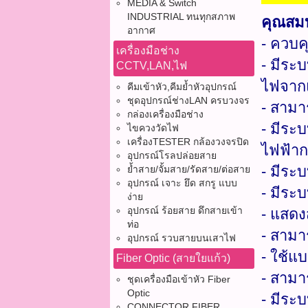
MEDIA & Switch
INDUSTRIAL ทนทุกสภาพ
คุณสมบ
อากาศ
- ควบ
เครื่องมือช่าง
- มีระ
CCTV,LAN,ไฟ
ไฟจากแ
คีมเข้าหัว,คีมย้ำหัวอุปกรณ์
ชุดอุปกรณ์ช่างLAN ครบวงจร
- สามา
กล่องเครื่องมือช่าง
- มีระบ
ไขควงวัดไฟ
เครื่องTESTER กล้องวงจรปิด
ไฟฟ้าก
อุปกรณ์โรลปล่อยสาย
- มีระ
ย้ำสาย/จั้มสาย/รัดสาย/ต่อสาย
อุปกรณ์ เจาะ ยึด สกรู แบบ
- มีระบ
ง่าย
อุปกรณ์ ร้อยสาย ดึกสายเข้า
- แสด
ท่อ
- สามา
อุปกรณ์ รวบสายบนเสาไฟ
- ใช้แบ
Fiber Optic (สายใยแก้ว)
- สามา
ชุดเครื่องมือเข้าหัว Fiber
Optic
- มีระ
CONNECTOR FIBER