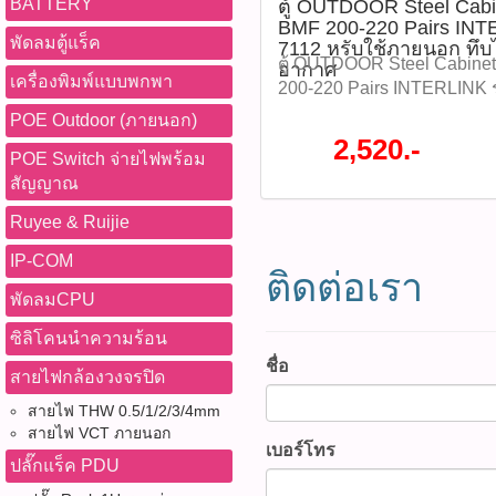
BATTERY
ตู้ OUTDOOR Steel Cabin
BMF 200-220 Pairs INTE
พัดลมตู้แร็ค
7112 หรับใช้ภายนอก ทึบ
ตู้ OUTDOOR Steel Cabinet
อากาศ
เครื่องพิมพ์แบบพกพา
200-220 Pairs INTERLINK รุ
ภายนอก ทึบไม่มีช่องระบา
POE Outdoor (ภายนอก)
สูง 45 x กว้าง 45 x ลึก 15 ซม
2,520.-
POE Switch จ่ายไฟพร้อม
มาตรฐาน IP55 เหมาะสำหรับต
สัญญาณ
เป็นตู้พักแผงกระจายสายโทรศ
pos. BMF INTERLINK MID
Ruyee & Ruijie
ลดสูงสุด 70% จากปกติ ราคา
ราคา 2,520 บาท รุ่น : UL-711
IP-COM
ติดต่อเรา
P03475)​ ติดตามโปรโมชั่นทั้
พัดลมCPU
หมด WWW.PBASUPPLY.NET 
ที่นี้ 065-862-4063(sale โอ
ซิลิโคนนำความร้อน
Watcharapong.pbasupply
ชื่อ
สายไฟกล้องวงจรปิด
987-3656 (saleธิป) ​ @p
thanathip.pbasupply@gma
สายไฟ THW 0.5/1/2/3/4mm
2686 (sale ตี๋)
สายไฟ VCT ภายนอก
เบอร์โทร
@peeranun8336 pichit.pb
ปลั๊กแร็ค PDU