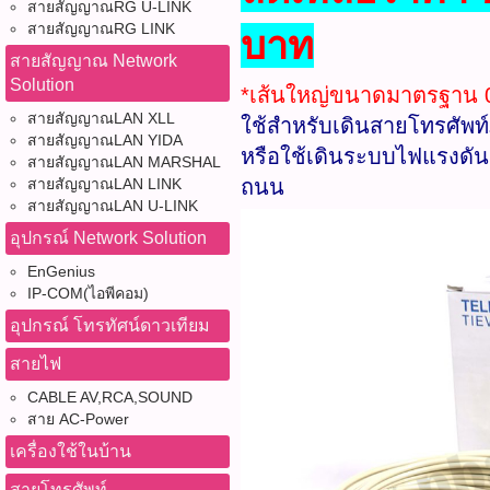
สายสัญญาณRG U-LINK
สายสัญญาณRG LINK
บาท
สายสัญญาณ Network
Solution
*เส้นใหญ่ขนาดมาตรฐาน
สายสัญญาณLAN XLL
ใช้สำหรับเดินสายโทรศัพท
สายสัญญาณLAN YIDA
หรือใช้เดินระบบไฟแรงดันต่
สายสัญญาณLAN MARSHAL
สายสัญญาณLAN LINK
ถนน
สายสัญญาณLAN U-LINK
อุปกรณ์ Network Solution
EnGenius
IP-COM(ไอพีคอม)
อุปกรณ์ โทรทัศน์ดาวเทียม
สายไฟ
CABLE AV,RCA,SOUND
สาย AC-Power
เครื่องใช้ในบ้าน
สายโทรศัพท์