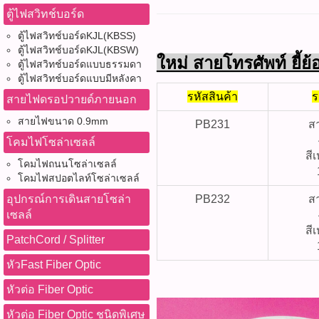
ตู้ไฟสวิทช์บอร์ด
ตู้ไฟสวิทช์บอร์ดKJL(KBSS)
ตู้ไฟสวิทช์บอร์ดKJL(KBSW)
ใหม่ สายโทรศัพท์ ยี้ย
ตู้ไฟสวิทช์บอร์ดแบบธรรมดา
ตู้ไฟสวิทช์บอร์ดแบบมีหลังคา
รหัสสินค้า
ร
สายไฟดรอปวายด์ภายนอก
สายไฟขนาด 0.9mm
PB231
ส
โคมไฟโซล่าเซลล์
สี
โคมไฟถนนโซล่าเซลล์
โคมไฟสปอตไลท์โซล่าเซลล์
อุปกรณ์การเดินสายโซล่า
PB232
ส
เซลล์
สี
PatchCord / Splitter
หัวFast Fiber Optic
หัวต่อ Fiber Optic
หัวต่อ Fiber Optic ชนิดพิเศษ