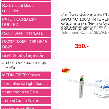
วัสดุหุ้มฉนวน PVC แข็งแรง ป
(รหัสสินค้า : P05005)​​​​​​ คุณส
Rack mount Media
เสียดสีได้ดี - จำนวน 4C ใช
(Cross Connection Cabinet
converter
สายโทรศัพท์แบบแบน FL
อุปกรณ์สื่อสาร - ความยาว 
ออกแบบมาให้รองรับระบบ M
AWG 4C 100M INTERLIN
PATCH CORD MM-
งานติดตั้งในโครงการขนาดใ
อื่น ๆ -สามารถติดตั้ง BMF ได้
ชนิดสายแบน สีขาว หน้า
DUPLEX
ข้อควรระวัง: - ไม่ควรใช้
หลังจากติดตั้งตู้แล้ว โดยมีน็
สายโทรศัพท์, สายโทรศัพท์
28AWG (0.3mm)
ในพื้นที่ที่มีน้ำหรือความชื้นส
-พื้นที่ภายในตู้กว้างขวาง 
Telephone Cable, 28AWG, 
RACK SNAP IN PLATE
ดึง หรือพับสายมากเกินไปเ
จัดการสายแบบ Snap-in เพื่อใ
INTERLINK, UL-0044, สายโ
RS232 RS485 DB9 DB15
ขาดใน - ไม่ควรใช้กับระบบไ
ระเบียบและง่ายดาย -มี สะพ
โทรศัพท์บ้าน, สายโทรศัพท์
350.-
DB25
ที่จะได้รับ - สายโทรศัพท์ T
ภายในตู้สำหรับการจัดการสายท
โทรศัพท์RJ11, เคเบิลโทรศั
(22 AWG) 4C ความยาว 500 
ระบบล็อกกุญแจ ในทุกตู้ เพื่อ
โทรศัพท์ สายโทรศัพท์แบบ
เต้ารับติดผนัง/โมดูล่าแจ็ค
(Reelex Coil) TAGS: สาย
โดยไม่ได้รับอนุญาตภายในตู้ 
28 AWG 4C 100M INTERLIN
เต้ารับฝังผนัง Juxin ครบทุก
โทรศัพท์,TIEV,INTERLINK
โทรศัพท์, Cross Connect C
ชนิดสายแบน สีขาว หน้าตั
ฟังชั่น
โทรศัพท์4C,สาย22AWG,สา
UL-6206, Size 12, BMF 2x6, ต
(0.3mm) INTERLINK MID
โทรศัพท์500เมตร,สายสื่อส
สื่อสาร, ตู้เชื่อมสาย, ตู้พักส
MEDIA FIBER Splitter
ลดสูงสุด 70% จากปกติ ราค
สัญญาณ,สายภายในอาคาร,
PABX, 120 คู่สาย, Telecom 
ราคา 350 บาท tags:สายโทรศ
ปากกายิงแสง Light Source
ติดตามโปรโมชั่นทั้ง
Cabinet, Steel Cabinet, ติด
แบบแบน, FLAT Telephone 
หมด WWW.PBASUPPLY.NET 
อุปกรณ์โทรคมนาคม ติดตาม
4แกน, 100เมตร, INTERLINK
สายเสาร์อากาศ SMA
ที่นี้ 065-862-4063(sale โอ
หมด WWW.PBASUPPLY.NET 
โทรศัพท์100m, สายโทรศัพท์
อุปกรณ์จัดสาย รัดสาย
Watcharapong.pbasupply
ที่นี้ 065-862-4063(sale โอ
สำนักงาน, สายโทรศัพท์RJ11,
987-3656 (saleธิป) ​ @p
Watcharapong.pbasupply
สายสัญญาณโทรศัพท์ ติดตาม