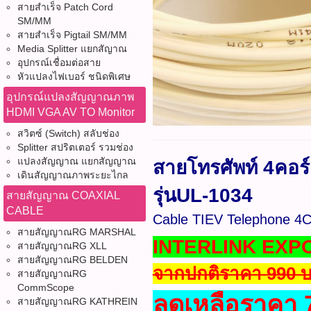
สายสำเร็จ Patch Cord
SM/MM
สายสำเร็จ Pigtail SM/MM
Media Splitter แยกสัญาณ
อุปกรณ์เชื่อมต่อสาย
หัวแปลงไฟเบอร์ ชนิดพิเศษ
อุปกรณ์แปลงสัญญาณภาพ
HDMI VGA AV TO Monitor
สวิตซ์ (Switch) สลับช่อง
Splitter สปริตเตอร์ รวมช่อง
แปลงสัญญาณ แยกสัญญาณ
สายโทรศัพท์ 4คอร
เดินสัญญาณภาพระยะไกล
รุ่นUL-1034
สายสัญญาณ COAXIAL
CABLE
Cable TIEV Telephone 
สายสัญญาณRG MARSHAL
INTERLINK EXPO 2
สายสัญญาณRG XLL
สายสัญญาณRG BELDEN
จากปกติราคา 990 บ
สายสัญญาณRG
CommScope
ลดเหลือราคา 
สายสัญญาณRG KATHREIN