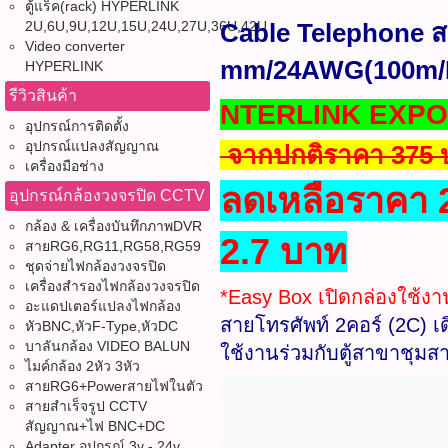
ตู้แร็ค(rack) HYPERLINK
2U,6U,9U,12U,15U,24U,27U,36U,42U
Cable Telephone ส
Video converter
mm/24AWG(100m/Box
HYPERLINK
รีวิวสินค้า
NTERLINK EXPO 20
อุปกรณ์การติดตั้ง
อุปกรณ์แปลงสัญญาณ
จากปกติราคา 375
เครื่องมือช่าง
ลดเหลือราคา 
อุปกรณ์กล้องวงจรปิด CCTV
กล้อง & เครื่องบันทึกภาพDVR
2.7 บาท
สายRG6,RG11,RG58,RG59
ชุดจ่ายไฟกล้องวงจรปิด
เครื่องสำรองไฟกล้องวงจรปิด
*Easy Box เปิดกล่องใช้งา
อะแดปเตอร์แปลงไฟกล้อง
สายโทรศัพท์ 2คอร์ (2C) เ
หัวBNC,หัวF-Type,หัวDC
บาลันกล้อง VIDEO BALUN
ใช้งานร่วมกับตู้สาขาชุ
ไมค์กล้อง 2หัว 3หัว
สายRG6+Powerสายไฟในตัว
สายสำเร็จรูป CCTV
สัญญาณ+ไฟ BNC+DC
Adapter อุปกรณ์ 3v - 24v