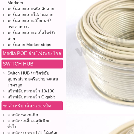
Markers
มาร์คสายแบบหนีบจับสาย
มาร์คสายแบบใส่สวมสาย
มาร์คสายแบบสติ๊กเกอร์/
กระดาษกาว
มาร์คสายแบบเคเบิ้ลไทร์รัด
สาย
มาร์คสาย Marker strips
Media POE จ่ายไฟระยะไกล
SWITCH HUB
Switch HUB / สวิตช์ฮับ
อุปกรณ์รวมเครือข่ายวงแลน
ราคาถูก
สวิทซ์ฮับความเร็ว 10/100
สวิทซ์ฮับความเร็ว Gigabit
ขาสำหรับกล้องวงจรปิด
ขากล้องพลาสติก
ขากล้องเหล็ก-อลูมิเนียม
ทั่วไป
ขากล้องรูปทรง L/U โค้งห้อย