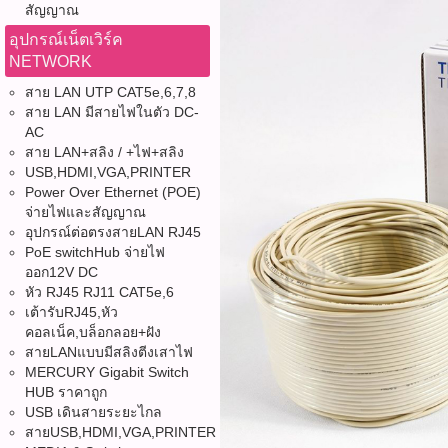
สัญญาณ
อุปกรณ์เน็ตเวิร์ค
NETWORK
สาย LAN UTP CAT5e,6,7,8
สาย LAN มีสายไฟในตัว DC-
AC
สาย LAN+สลิง / +ไฟ+สลิง
USB,HDMI,VGA,PRINTER
Power Over Ethernet (POE)
จ่ายไฟและสัญญาณ
อุปกรณ์ต่อตรงสายLAN RJ45
PoE switchHub จ่ายไฟ
ออก12V DC
หัว RJ45 RJ11 CAT5e,6
เต้ารับRJ45,หัว
คอลเน็ค,บล็อกลอย+ฝัง
สายLANแบบมีสลิงตีงเสาไฟ
MERCURY Gigabit Switch
HUB ราคาถูก
USB เดินสายระยะไกล
สายUSB,HDMI,VGA,PRINTER