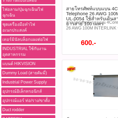
รางถ่านแบบเปลือย
thanathip.pbasupply@gma
987-3656 (saleธิป) ​ @p
หมด WWW.PBASUPPLY.NET 
2686 (sale ตี๋)
สายโทรศัพท์แบบแบน 4C
thanathip.pbasupply@gma
ไฟอลาม/ปุ่มฉุกเฉิน/ไฟ
ที่นี้ 065-862-4063(sale โอ
Telephone 26 AWG 100M
2686 (sale ตี๋)
ฉุกเฉิน
Watcharapong.pbasupply
UL-0054 ใช้สำหรับเดินส
987-3656 (saleธิป) ​ @p
สายโทรศัพท์แบบแบน 4Core
ยาวสาย 100 เมตร
ชุดเครื่องมือทำไฟ
thanathip.pbasupply@gma
26 AWG 100M INTERLINK รุ
อเนกประสงค์
2686 (sale ตี๋)
สำหรับเดินสายโทรศัพท์ คว
เทอร์มินัลบล็อกแผงต่อไฟ
ราคา 600 บาท รุ่น : UL-0054
600.-
P04192)​ ติดตามโปรโมชั่นทั้
INDUSTRIAL ใช้กับงาน
หมด WWW.PBASUPPLY.NET 
อุตสาหกรรม
ที่นี้ 065-862-4063(sale โอ
Watcharapong.pbasupply
แบนด์ HIKVISION
987-3656 (saleธิป) ​ @p
Dummy Load (สายดัมมี่)
thanathip.pbasupply@gma
2686 (sale ตี๋)
Industrial Power Supply
@peeranun8336 pichit.pb
อุปกรณ์อิเล็กทรอนิกส์
อุปกรณ์แอร์ ท่อ/ราง/ขาตั้ง
Duct rodder