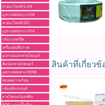
สายอะไหล่หัวLAN
อุปกรณ์ต่อพ่วง USB
สายอะไหล่หัวDC
อุปกรณ์ต่อพ่วง VGA
กล้องวงจรปิด
เครื่องบันทึกภาพ
อุปกรณ์แยกสายไฟเบอร์
สินค้าที่เกี่ยวข้
คีมปอกสายไฟเบอร์
อุปกรณ์ต่อพ่วง HDMI
ท่อหดความร้อน
กล้องติดรถยนต์
สายไฟเบอร์ออฟติก
POE แบบปลั๊กเสียบ