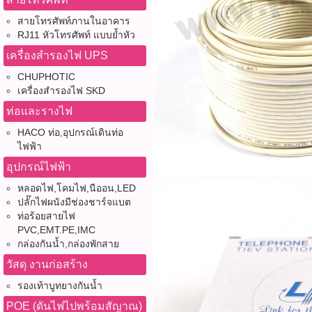
สายโทรศัพท์ภานในอาคาร
RJ11 หัวโทรศัพท์ แบบย้ำหัว
เครื่องสำรองไฟ UPS
CHUPHOTIC
เครื่องสำรองไฟ SKD
ท่อและรางไฟ
HACO ท่อ,อุปกรณ์เดินท่อ
ไฟฟ้า
อุปกรณ์ไฟฟ้า
หลอดไฟ,โคมไฟ,นีออน,LED
ปลั๊กไฟผนังมีช่องชาร์จแบต
ท่อร้อยสายไฟ
PVC,EMT.PE,IMC
กล่องกันน้ำ,กล่องพักสาย
วัสดุ งานก่อสร้าง
รองเท้าบูทยางกันน้ำ
POE (ดันไฟไปพร้อมสัญาณ)