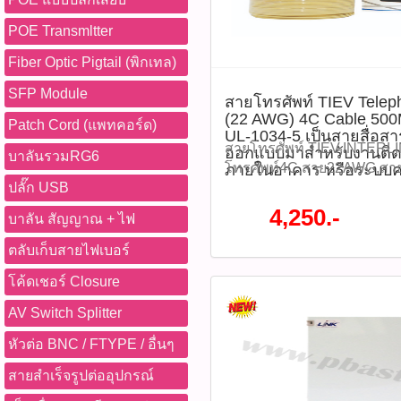
POE Transmltter
Fiber Optic Pigtail (พิกเทล)
SFP Module
สายโทรศัพท์ TIEV Tele
(22 AWG) 4C Cable 500
Patch Cord (แพทคอร์ด)
UL-1034-5 เป็นสายสื่อสา
สายโทรศัพท์,TIEV,INTERL
ออกแบบมาสำหรับงานติดต
บาลันรวมRG6
โทรศัพท์4C,สาย22AWG,สา
ภายในอาคาร หรือระบบคว
ปลั๊ก USB
โทรศัพท์500เมตร,สายสื่อส
สัญญาณ,สายภายในอาคาร,ส
4,250.-
บาลัน สัญญาณ + ไฟ
โทรศัพท์ TIEV Telephone 
4C Cable 500M INTERLINK ร
ตลับเก็บสายไฟเบอร์
สายสื่อสารคุณภาพสูงที่ออ
โค้ดเชอร์ Closure
ติดตั้งระบบโทรศัพท์ภายใน
ควบคุมต่าง ๆ ที่ใช้กระแสไ
AV Switch Splitter
ยาว 500 เมตร ในรูปแบบ Ree
หัวต่อ BNC / FTYPE / อื่นๆ
ตั้งที่สะดวก และประหยัดต
ใหญ่ INTERLINK MIDYEAR
สายสำเร็จรูปต่ออุปกรณ์
สูงสุด 70% จากปกติ ราคา 