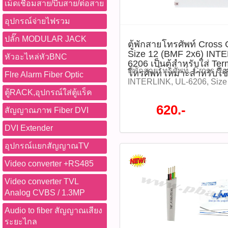
ราคา 4,250 บาท รุ่น : UL-10
เม็ดเชื่อมสาย/บีบสาย/ต่อสาย
P05350) คุณสมบัติสินค้า -
อุปกรณ์จ่ายไฟรวม
โทรศัพท์ TIEV - ขนาดตัวนำ
- จำนวนแกน (Conductors): 4
ปลั๊ก MODULAR JACK
ตู้พักสายโทรศัพท์ Cross
PVC (Polyvinyl Chloride) -
Size 12 (BMF 2x6) INTE
หัวอะไหล่หัวBNC
เทา ทนต่อการเสียดสี - ควา
6206 เป็นตู้สำหรับใส่ Te
(Reelex Coil) - รองรับแรงดั
ตู้พักสายโทรศัพท์, Cross Co
โทรศัพท์ เหมาะสำหรับใ
Flre Alarm Fiber Optic
Voltage) - เหมาะสำหรับก
INTERLINK, UL-6206, Size 1
- ผลิตตามมาตรฐานอุตสาหก
ตู้RACK,อุปกรณ์ใส่ตู้แร็ค
โทรศัพท์, ตู้สื่อสาร, ตู้เชื่อม
ข้อมูลไฟล์ Datasheet แนะนำ
โทรศัพท์, PABX, 120 คู่สาย
620.-
สัญญาณภาพ Fiber DVI
เชื่อมต่อระบบโทรศัพท์ภายใ
Network Cabinet, Steel Cabi
อาคาร 2.เหมาะสำหรับระบบ
โทรศัพท์, อุปกรณ์โทรคมนาค
DVI Extender
ควบคุมต่าง ๆ เช่น สัญญาณก
โทรศัพท์ Cross Connect Ca
อุปกรณ์แยกสัญญาณTV
งานประตู, ระบบออด ฯลฯ 3.ต
2x6) INTERLINK รุ่น UL-6206
แนวตั้งภายในท่อร้อยสาย หร
Terminal ของระบบโทรศัพท์
Video converter +RS485
พื้นที่ปลอดภัยภายในอาคาร 4.
อาคาร ใช้งานร่วมกับตู้ชุมส
กลางแจ้ง หรือในที่ที่โดนน้ำ 
Video converter TVL
ระบบตู้สาขาเพื่อกระจายสาย
แสงแดดโดยตรง Diagram (แ
Analog CVBS / 1.3MP
ไปตามจุดหรือชั้น ต่างๆ โด
ต่อ) ข้อดี ประโยชน์ในการใ
สายได้ตามที่ใช้งาน INTE
Audio to fiber สัญญาณเสียง
ระวัง ข้อดี / ประโยชน์: -
SALE 2026 ลดสูงสุด 70% จ
ระยะไกล
0.65 mm ส่งสัญญาณได้ดีใน
790 บาท ลดเหลือราคา 620 บ