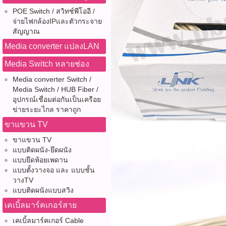
POE Switch / สวิทช์พีโออี /
จ่ายไฟกล้องIPและตัวกระจาย
สัญญาณ
Media converter แปลงLAN
Media Switch หลายช่อง
Media converter Switch /
Media Switch / HUB Fiber /
อุปกรณ์เชื่อมต่อกันเป็นเครือย
ข่ายระยะไกล ราคาถูก
ขาแขวน TV
ขาแขวน TV
แบบติดผนัง-ยึดผนัง
แบบยึดห้อยเพดาน
แบบตั้งวางจอ และ แบบชั้น
วางTV
แบบติดผนังแบบสวิง
เคเบิ้ลมาร์คเกอร์สาย
เคเบิ้ลมาร์คเกอร์ Cable