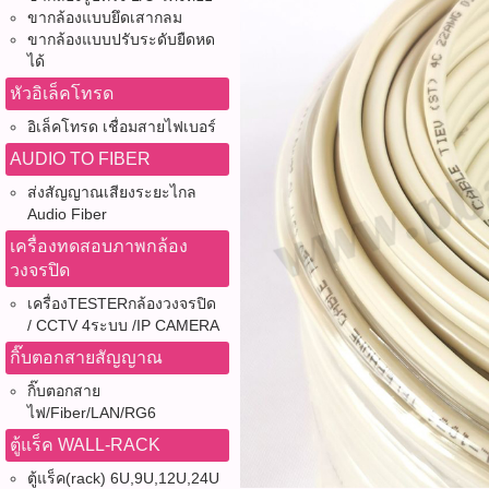
ขากล้องแบบยึดเสากลม
ขากล้องแบบปรับระดับยืดหด
ได้
หัวอิเล็คโทรด
อิเล็คโทรด เชื่อมสายไฟเบอร์
AUDIO TO FIBER
ส่งสัญญาณเสียงระยะไกล
Audio Fiber
เครื่องทดสอบภาพกล้อง
วงจรปิด
เครื่องTESTERกล้องวงจรปิด
/ CCTV 4ระบบ /IP CAMERA
กิ๊บตอกสายสัญญาณ
กิ๊บตอกสาย
ไฟ/Fiber/LAN/RG6
ตู้แร็ค WALL-RACK
ตู้แร็ค(rack) 6U,9U,12U,24U