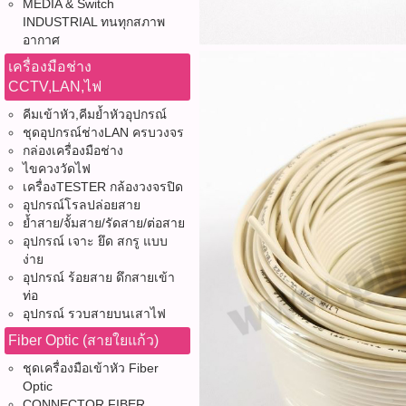
MEDIA & Switch
INDUSTRIAL ทนทุกสภาพ
อากาศ
เครื่องมือช่าง
CCTV,LAN,ไฟ
คีมเข้าหัว,คีมย้ำหัวอุปกรณ์
ชุดอุปกรณ์ช่างLAN ครบวงจร
กล่องเครื่องมือช่าง
ไขควงวัดไฟ
เครื่องTESTER กล้องวงจรปิด
อุปกรณ์โรลปล่อยสาย
ย้ำสาย/จั้มสาย/รัดสาย/ต่อสาย
อุปกรณ์ เจาะ ยึด สกรู แบบ
ง่าย
อุปกรณ์ ร้อยสาย ดึกสายเข้า
ท่อ
อุปกรณ์ รวบสายบนเสาไฟ
Fiber Optic (สายใยแก้ว)
ชุดเครื่องมือเข้าหัว Fiber
Optic
CONNECTOR FIBER