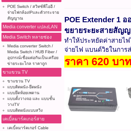
POE Switch / สวิทช์พีโออี /
จ่ายไฟกล้องIPและตัวกระจาย
POE Extender 1 ออ
สัญญาณ
Media converter แปลงLAN
ขยายระยะสายสัญญา
Media Switch หลายช่อง
ทำให้ประหยัดค่าสายไฟได
Media converter Switch /
จ่ายไฟ แบนด์วิธในการส
Media Switch / HUB Fiber /
อุปกรณ์เชื่อมต่อกันเป็นเครือย
ราคา 620 บา
ข่ายระยะไกล ราคาถูก
ขาแขวน TV
ขาแขวน TV
แบบติดผนัง-ยึดผนัง
แบบยึดห้อยเพดาน
แบบตั้งวางจอ และ แบบชั้น
วางTV
แบบติดผนังแบบสวิง
เคเบิ้ลมาร์คเกอร์สาย
เคเบิ้ลมาร์คเกอร์ Cable