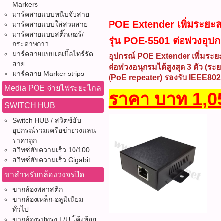
Markers
มาร์คสายแบบหนีบจับสาย
POE Extender เพิ่มระยะ
มาร์คสายแบบใส่สวมสาย
มาร์คสายแบบสติ๊กเกอร์/
รุ่น POE-5501 ต่อพ่วงอุปก
กระดาษกาว
มาร์คสายแบบเคเบิ้ลไทร์รัด
อุปกรณ์ POE Extender เพิ่มระย
สาย
ต่อพ่วงอนุกรมได้สูงสุด 3 ตัว 
มาร์คสาย Marker strips
(PoE repeater) รองรับ IEEE802.
Media POE จ่ายไฟระยะไกล
ราคา บาท 1,05
SWITCH HUB
Switch HUB / สวิตช์ฮับ
อุปกรณ์รวมเครือข่ายวงแลน
ราคาถูก
สวิทซ์ฮับความเร็ว 10/100
สวิทซ์ฮับความเร็ว Gigabit
ขาสำหรับกล้องวงจรปิด
ขากล้องพลาสติก
ขากล้องเหล็ก-อลูมิเนียม
ทั่วไป
ขากล้องรูปทรง L/U โค้งห้อย