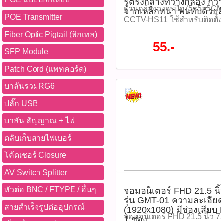
รูตรงกลางที่วางกล้อง กว้
ระวัง: -หลีกเลี่ยงการถอดการ
ชั่นทั้งหมด WWW.PBASUPPL
ฐานกล้องวงจรปิด (5×5×5CM.
จากเหล็กหนา พ่นทับด้วย
บันทึกข้อมูล -อย่าฟอร์แมต
POE Transmltter
สินค้าที่นี้ 065-862-4063(sal
CCTV-HS11 ใช้สำหรับติดตั
ควรใช้เมนูภายในกล้องเท่านั
@pbasupply4
กลางที่วางกล้อง กว้าง 3.6 
Fiber Optic Pigtail (พิกเทล)
ความชื้นหรือความร้อนเกินอ
Watcharapong.pbasupply
หนา พ่นทับด้วยสีขาวครีม 
55.-
-ควรตรวจสอบรุ่นกล้องว่ารอ
987-3656 (saleธิป) ​ @p
SFP Module
โปรโมชั่นทั้งหมด WWW.
ขนาด 128GB หรือไม่ อุปกรณ์ท
thanathip.pbasupply@gma
#ติดต่อซื้อสินค้าที่นี้ 065-86
Patch Cord (แพทคอร์ด)
SD Card IMOU ST2-128-S
2686 (sale ตี๋)
@pbasupply4
จำนวน 1 ชิ้น -คู่มือการใช้งา
@peeranun8336 pichit.pb
Watcharapong.pbasupply
บาลันรวมRG6
บางร้าน) -บรรจุในกล่อง/แพ
987-3656 (saleธิป) ​ @p
IMOU tags : IMOU, Micro 
ปลั๊ก USB
thanathip.pbasupply@gma
S1, เมมโมรี่การ์ดกล้องวงจรป
2686 (sale ตี๋)
บาลัน สัญญาณ + ไฟ
วิดีโอ, 128GB, MicroSDXC,
ร้อน, เมมโมรี่การ์ดกันน้ำ, 
ตลับเก็บสายไฟเบอร์
IMOU, ST2-128 ติดตามโปรโ
โค้ดเชอร์ Closure
หมด WWW.PBASUPPLY.NET 
ที่นี้ 065-862-4063(sale โอ
AV Switch Splitter
Watcharapong.pbasupply
หัวต่อ BNC / FTYPE / อื่นๆ
987-3656 (saleธิป) ​ @p
จอมอนิเตอร์ FHD 21.5 น
รุ่น GMT-01 ความละเอีย
thanathip.pbasupply@gma
สายสำเร็จรูปต่ออุปกรณ์
(1920x1080) มีช่องเสียบ
2686 (sale ตี๋)
จอมอนิเตอร์ FHD 21.5 นิ้ว 
1 ช่อง