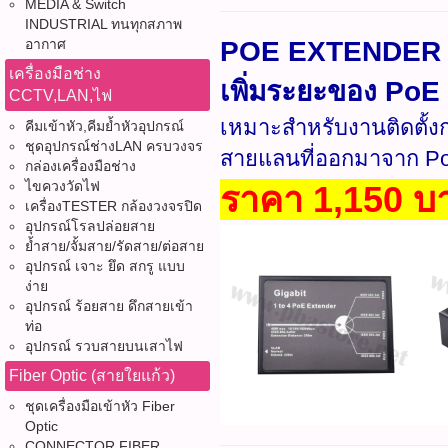
MEDIA & Switch
INDUSTRIAL ทนทุกสภาพ
อากาศ
POE EXTENDER 1 
เครื่องมือช่าง
เพิ่มระยะของ Po
CCTV,LAN,ไฟ
เหมาะสำหรับงานติดตั้งก
คีมเข้าหัว,คีมย้ำหัวอุปกรณ์
ชุดอุปกรณ์ช่างLAN ครบวงจร
สายแลนที่ออกมาจาก PoE
กล่องเครื่องมือช่าง
ไขควงวัดไฟ
ราคา 1,150 บ
เครื่องTESTER กล้องวงจรปิด
อุปกรณ์โรลปล่อยสาย
ย้ำสาย/จั้มสาย/รัดสาย/ต่อสาย
อุปกรณ์ เจาะ ยึด สกรู แบบ
ง่าย
อุปกรณ์ ร้อยสาย ดึกสายเข้า
ท่อ
อุปกรณ์ รวบสายบนเสาไฟ
Fiber Optic (สายใยแก้ว)
ชุดเครื่องมือเข้าหัว Fiber
Optic
CONNECTOR FIBER