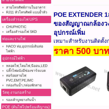
สายโทรศัพท์ภานในอาคาร
RJ11 หัวโทรศัพท์ แบบย้ำหัว
POE EXTENDER 1ออก
เครื่องสำรองไฟ UPS
ของสัญญาณกล้องวงจ
CHUPHOTIC
อุปกรณ์เพิ่ม
เครื่องสำรองไฟ SKD
ท่อและรางไฟ
เหมาะสำหรับงานติดตั้ง
HACO ท่อ,อุปกรณ์เดินท่อ
ราคา 500 บา
ไฟฟ้า
อุปกรณ์ไฟฟ้า
หลอดไฟ,โคมไฟ,นีออน,LED
ปลั๊กไฟผนังมีช่องชาร์จแบต
ท่อร้อยสายไฟ
PVC,EMT.PE,IMC
กล่องกันน้ำ,กล่องพักสาย
วัสดุ งานก่อสร้าง
รองเท้าบูทยางกันน้ำ
POE (ดันไฟไปพร้อมสัญาณ)