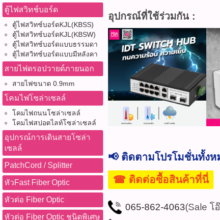
ตู้ไฟสวิทช์บอร์ด
อุปกรณ์ที่ใช้ร่วมกัน :
ตู้ไฟสวิทช์บอร์ดKJL(KBSS)
ตู้ไฟสวิทช์บอร์ดKJL(KBSW)
ตู้ไฟสวิทช์บอร์ดแบบธรรมดา
ตู้ไฟสวิทช์บอร์ดแบบมีหลังคา
สายไฟดรอปวายด์ภายนอก
สายไฟขนาด 0.9mm
โคมไฟโซล่าเซลล์
โคมไฟถนนโซล่าเซลล์
โคมไฟสปอตไลท์โซล่าเซลล์
อุปกรณ์การเดินสายโซล่า
เซลล์
📢 ติดตามโปรโมชั่นทั้ง
PatchCord / Splitter
☎ ติดต่อซื้อสินค้าที่นี่
หัวFast Fiber Optic
หัวต่อ Fiber Optic
065-862-4063
(Sale โอ
หัวต่อ Fiber Optic ชนิดพิเศษ