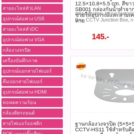
12.5×10.8×5.5 cm. สีขาว
P/E cycles Durability: Temp
สายอะไหล่หัวLAN
SB001 กล่องกันน้ำทำจากอะ
0 °C to 70 °C Waterproof, sh
กล่องเก็บสาย, กล่องเก็บสายอ
ช่วยให้อุปกรณ์และสายเคเ
อุปกรณ์ต่อพ่วง USB
anti‑X‑ray Designed for: vi
Box, CCTV Junction Box, ก
หาย
usage such as IP CCTV and
วงจรปิด, กล่องพักสาย, กล่องก
สายอะไหล่หัวDC
systems—tested compatible
อุปกรณ์ติดตั้งกล้อง, อุปกรณ
145.-
Dahua cameras ดาวน์โหลด
Junction Box, กล่องเก็บสาย
อุปกรณ์ต่อพ่วง VGA
Datasheet ​แนะนำวิธีการใช้
GLINK SB001, SB001 กล่องเ
กล้องวงจรปิด
MicroSD เข้ากับช่องใส่การ์
ขนาด 12.5×10.8×5.5 cm. สีข
หรืออุปกรณ์ที่รองรับ -เปิดอุ
SB001 กล่องกันน้ำทำจากอะลูม
เครื่องบันทึกภาพ
ค่าระบบ > Format การ์ด (
อุปกรณ์และสายเคเบิ้ลของคุ
อุปกรณ์แยกสายไฟเบอร์
อุปกรณ์เท่านั้น) -ตรวจสอบ
แข็งแกร่งและได้รับการออก
และบันทึกข้อมูลได้ปกติ -ค
แสงแดด ฝนตกหนัก ฝุ่น และ
คีมปอกสายไฟเบอร์
และสถานะการ์ดเป็นประจำ เพ
145 บาท -กล่องกันน้ำ SB001 
หายของข้อมูล Diagram (แผ
อุปกรณ์ต่อพ่วง HDMI
-น็อตยึดกล่องกันน้ำ x4 -โฟม
ข้อดี ประโยชน์ในการใช้งา
ผนัง x4 tags: กล่องเก็บสาย, 
ท่อหดความร้อน
ข้อดี / ประโยชน์: -รองรับการบ
เนียม, Junction Box, CCTV 
24/7 ได้อย่างมีเสถียรภาพ -
เก็บสายกล้องวงจรปิด, กล่องพ
กล้องติดรถยนต์
วงจรปิด ไม่ต้องเปลี่ยนการ์
กล่องกันฝุ่น, อุปกรณ์ติดตั้งก
ฐานกล้องวงจรปิด (5×5×5
สายไฟเบอร์ออฟติก
ได้แม้ในสภาพแวดล้อมที่รุนแ
Aluminum Junction Box, กล่
CCTV-HS11 ใช้สำหรับติ
ใช้จ่ายในการบำรุงรักษาระ
GLINK, GLINK SB001, S
POE แบบปลั๊กเสียบ