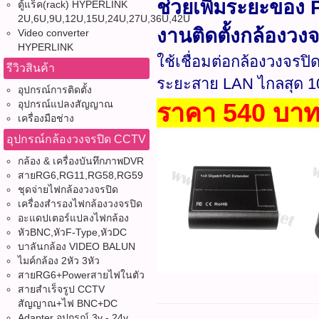
ช่วยเพิ่มระยะของ
ตู้แร็ค(rack) HYPERLINK
2U,6U,9U,12U,15U,24U,27U,36U,42U
งานติดตั้งกล้องวง
Video converter
HYPERLINK
ใช้เชื่อมต่อกล้องวงจรป
รีวิวสินค้า
ระยะสาย LAN ไกลสุด 1
อุปกรณ์การติดตั้ง
อุปกรณ์แปลงสัญญาณ
ราคา 540 บา
เครื่องมือช่าง
อุปกรณ์กล้องวงจรปิด CCTV
กล้อง & เครื่องบันทึกภาพDVR
สายRG6,RG11,RG58,RG59
ชุดจ่ายไฟกล้องวงจรปิด
เครื่องสำรองไฟกล้องวงจรปิด
อะแดปเตอร์แปลงไฟกล้อง
หัวBNC,หัวF-Type,หัวDC
บาลันกล้อง VIDEO BALUN
ไมค์กล้อง 2หัว 3หัว
สายRG6+Powerสายไฟในตัว
สายสำเร็จรูป CCTV
สัญญาณ+ไฟ BNC+DC
Adapter อุปกรณ์ 3v - 24v