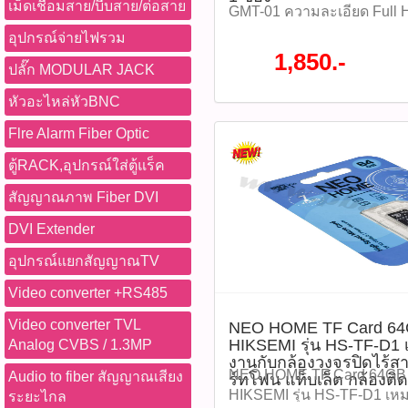
เม็ดเชื่อมสาย/บีบสาย/ต่อสาย
GMT-01 ความละเอียด Full
(1920x1080) มีช่องเสียบ HD
อุปกรณ์จ่ายไฟรวม
ช่อง ราคา 1,850 บาท Specif
1,850.-
ปลั๊ก MODULAR JACK
Size : 21.5 Inches -Panel T
: 1920x1080 -Display Color
หัวอะไหล่หัวBNC
Ratio : 16:9 -Viewing angle 
Brightness : 250cd/m2 -Refr
Flre Alarm Fiber Optic
Response time :5ms -Contr
ตู้RACK,อุปกรณ์ใส่ตู้แร็ค
โปรโมชั่นทั้งหมด WWW.
#ติดต่อซื้อสินค้าที่นี้ 065-86
สัญญาณภาพ Fiber DVI
@pbasupply4
DVI Extender
Watcharapong.pbasupply
987-3656 (saleธิป) ​ @p
อุปกรณ์แยกสัญญาณTV
thanathip.pbasupply@gma
2686 (sale ตี๋)
Video converter +RS485
Video converter TVL
NEO HOME TF Card 6
HIKSEMI รุ่น HS-TF-D1 
Analog CVBS / 1.3MP
งานกับกล้องวงจรปิดไร้สาย
NEO HOME TF Card 64G
Audio to fiber สัญญาณเสียง
ร์ทโฟน แท็บเล็ต กล้องติ
HIKSEMI รุ่น HS-TF-D1 เห
ระยะไกล