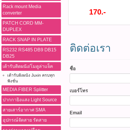
กล้องวงจรปิดไร้สาย ได้ทุกยี
Rack mount Media
แท็บเล็ต กล้องติดรถยนต์ ราค
170.-
converter
HS-TF-D1 (รหัสสินค้า : P0
ชั่นทั้งหมด WWW.PBASUPPL
PATCH CORD MM-
สินค้าที่นี้ 065-862-4063(sal
DUPLEX
@pbasupply4
RACK SNAP IN PLATE
Watcharapong.pbasupply
ติดต่อเรา
987-3656 (saleธิป) ​ @p
RS232 RS485 DB9 DB15
thanathip.pbasupply@gma
DB25
2686 (sale ตี๋)
@peeranun8336 pichit.pb
เต้ารับติดผนัง/โมดูล่าแจ็ค
ชื่อ
เต้ารับฝังผนัง Juxin ครบทุก
ฟังชั่น
MEDIA FIBER Splitter
เบอร์โทร
ปากกายิงแสง Light Source
สายเสาร์อากาศ SMA
Email
อุปกรณ์จัดสาย รัดสาย