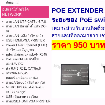
สัญญาณ
POE EXTENDE
อุปกรณ์เน็ตเวิร์ค
NETWORK
ระยะของ PoE sw
สาย LAN UTP CAT5e,6,7,8
สาย LAN มีสายไฟในตัว DC-
เหมาะสำหรับงานติดตั้งก
AC
สายแลนที่ออกมาจาก PoE
สาย LAN+สลิง / +ไฟ+สลิง
USB,HDMI,VGA,PRINTER
ราคา 950 บา
Power Over Ethernet (POE)
จ่ายไฟและสัญญาณ
อุปกรณ์ต่อตรงสายLAN RJ45
PoE switchHub จ่ายไฟ
ออก12V DC
หัว RJ45 RJ11 CAT5e,6
เต้ารับRJ45,หัว
คอลเน็ค,บล็อกลอย+ฝัง
สายLANแบบมีสลิงตีงเสาไฟ
MERCURY Gigabit Switch
HUB ราคาถูก
USB เดินสายระยะไกล
สายUSB,HDMI,VGA,PRINTER