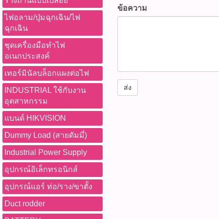
รางถ่านแบบเปลือย
ข้อความ
ไฟอลาม/ปุ่มฉุกเฉิน/ไฟ
ฉุกเฉิน
ชุดเครื่องมือทำไฟ
อเนกประสงค์
เทอร์มินัลบล็อกแผงต่อไฟ
ส่ง
INDUSTRIAL ใช้กับงาน
อุตสาหกรรม
แบนด์ HIKVISION
Dummy Load (สายดัมมี่)
Industrial Power Supply
อุปกรณ์อิเล็กทรอนิกส์
อุปกรณ์แอร์ ท่อ/ราง/ขาตั้ง
Duct rodder