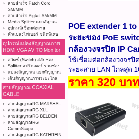
สายสำเร็จ Patch Cord
SM/MM
สายสำเร็จ Pigtail SM/MM
Media Splitter แยกสัญาณ
POE extender 1 to 
อุปกรณ์เชื่อมต่อสาย
หัวแปลงไฟเบอร์ ชนิดพิเศษ
ระยะของ PoE switc
อุปกรณ์แปลงสัญญาณภาพ
กล้องวงจรปิด IP C
HDMI VGA AV TO Monitor
ใช้เชื่อมต่อกล้องวงจรป
สวิตซ์ (Switch) สลับช่อง
Splitter สปริตเตอร์ รวมช่อง
ระยะสาย LAN ไกลสุด 1
แปลงสัญญาณ แยกสัญญาณ
ราคา 320 บา
เดินสัญญาณภาพระยะไกล
สายสัญญาณ COAXIAL
CABLE
สายสัญญาณRG MARSHAL
สายสัญญาณRG XLL
สายสัญญาณRG BELDEN
สายสัญญาณRG
CommScope
สายสัญญาณRG KATHREIN