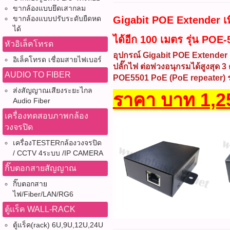
ขากล้องแบบยึดเสากลม
Gigabit POE Extender เ
ขากล้องแบบปรับระดับยืดหด
ได้
ได้อีก 100 เมตร รุ่น POE-
หัวอิเล็คโทรด
อุปกรณ์ Gigabit POE Extender 
อิเล็คโทรด เชื่อมสายไฟเบอร์
ปลั๊กไฟ ต่อพ่วงอนุกรมได้สูงสุด
AUDIO TO FIBER
POE5501 PoE (PoE repeater) รอ
ส่งสัญญาณเสียงระยะไกล
ราคา บาท 1,25
Audio Fiber
เครื่องทดสอบภาพกล้อง
วงจรปิด
เครื่องTESTERกล้องวงจรปิด
/ CCTV 4ระบบ /IP CAMERA
กิ๊บตอกสายสัญญาณ
กิ๊บตอกสาย
ไฟ/Fiber/LAN/RG6
ตู้แร็ค WALL-RACK
ตู้แร็ค(rack) 6U,9U,12U,24U