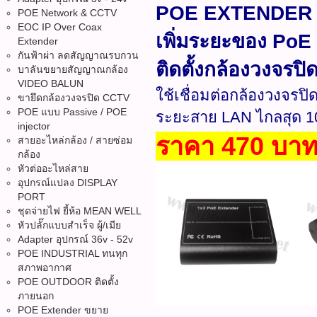
POE EXTENDER 1
POE Network & CCTV
EOC IP Over Coax
เพิ่มระยะของ Po
Extender
กันฟ้าผ่า ลดสัญญาณรบกวน
ติดตั้งกล้องวงจรป
บาลันขยายสัญญาณกล้อง
VIDEO BALUN
ใช้เชื่อมต่อกล้องวงจรป
ขายึดกล้องวงจรปิด CCTV
POE แบบ Passive / POE
ระยะสาย LAN ไกลสุด 1
injector
ราคา 470 บา
สายอะไหล่กล้อง / สายซ่อม
กล้อง
หัวต่ออะไหล่สาย
อุปกรณ์แปลง DISPLAY
PORT
ชุดจ่ายไฟ ยี้ห้อ MEAN WELL
หัวปลั๊กแบบสำเร็จ ผู้/เมีย
Adapter อุปกรณ์ 36v - 52v
POE INDUSTRIAL ทนทุก
สภาพอากาศ
POE OUTDOOR ติดตั้ง
ภายนอก
POE Extender ขยาย