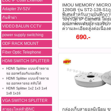
EOC IP Coax Extender
IMOU MEMORY MICRO
Adapter 3V-52V
128GB รุ่น ST2-128-S1
พิเศษสำหรับงานบันทึกภ
กันฟ้าผ่า
IMOU, Micro SD Card, ST2-
วงจรปิด IP Camera โดย
การ์ดกล้องวงจรปิด, การ์ดบัน
คุณภาพระดับสูง รองรับกา
VIDEO BALUN CCTV
ความละเอียดสูงต่อเนื่อง
MicroSDXC, เมมโมรี่การ์ดทน
การ์ดกันน้ำ, U3, V30, เมมก
power supply switching
690.-
IMOU MEMORY MICRO SD 
ODF RACK MOUNT
ST2-128-S1ถูกออกแบบมาเป
บันทึกภาพจากกล้องวงจรปิด
Fiber Optic Telephone
เฉพาะ ด้วยคุณภาพระดับสูง 
HDMI SWITCH SPLITTER
วีดีโอความละเอียดสูงต่อเนื่
พร้อมคุณสมบัติทนต่อสภาพแ
HDMI Splitter แบบเข้าหลาย
หลาย เหมาะสำหรับใช้งานท
จอ ออกพร้อมกันจอเดียว
ภายนอกอาคาร ราคา 690 บาท
HDMI Splitter แบบเข้าหลาย
S1(รหัสสินค้า : P05302) Pr
จอ ออกหลายจอ สลับได้
HDMI Splitter 1x2 1x3 1x4
ST2‑128‑S1 (also labeled 
1x8 1x16
Capacity: 128 GB MicroSD
Class Ratings: Class 10, 
VGA SWITCH SPLITTER
up to ~95 MB/s Write Speed
กล่องเก็บสายอลูมิเนียม 
สายอะไหล่หัวBNC
NAND Flash Type: 3D TLC, 