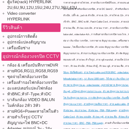
ตู้แร็ค(rack) HYPERLINK
ราคาสายrg6+สายไฟ link , สายกล้องวงจรปิดมีกี่แบบ , สายแลน adv
2U,6U,9U,12U,15U,24U,27U,36U,42U
DC 1ออก2 สำหรับกล้องวงจรปิด , สาย DC 1ออก2 , สำหรับกล้องว
Video converter
ตัวเมีย , ปลั๊ก dc , jack dc ตัวเมีย , สาย dc 12v , สายไฟ dc 
HYPERLINK
เข้าหัว , BNC , BNC to AV , Patch Cable Cord , สายแปลง , สายแปลง
รีวิวสินค้า
สาย bnc คือ , หัว bnc แบบ อัด , สาย bnc ราคา , สายกล้องวงจรปิด สํา
balun ahd , video balun 4ch , การเดินสายกล้องวงจรปิด ระยะไกล , ราค
อุปกรณ์การติดตั้ง
ต่อ บา ลัน กล้อง วงจรปิด , วงจร ขยาย สัญญาณ video , เครื่องข
อุปกรณ์แปลงสัญญาณ
เครื่องมือช่าง
booster , ไฟเลี้ยงกล้องวงจรปิด , ตัว แปลง สัญญาณ กล้อง วงจรปิด
สัญญาณรบกวน , ตัวรบกวน สัญญาณ กล้องวงจรปิด , ตัว ตัด สัญญาณ 
อุปกรณ์กล้องวงจรปิด CCTV
ทองแดง แท้ , สาย bnc สําเร็จรูป , สาย rg6 marshal , สายแจ็ค 3.5 
กล้อง & เครื่องบันทึกภาพDVR
ราคา , หัว bnc ตัวเมีย , หัวbnc ตัวผู้ , หัว bnc rg6 , สาย bnc คือ , 
สายRG6,RG11,RG58,RG59
50cm ,50เซ็ตติเมตร , สาย Patch cable cord RG6 BNC , video balun แ
ชุดจ่ายไฟกล้องวงจรปิด
folksafe balun ราคา , บา ลัน tvi 1000 เมตร , วิธี ต่อ บา ลัน กล้
เครื่องสำรองไฟกล้องวงจรปิด
ตัว ขยาย สัญญาณ av , video booster , อุปกรณ์ ขยาย สัญญาณ lan 
อะแดปเตอร์แปลงไฟกล้อง
ลัน rg6 , แก้ปัญหาสัญญาณรบกวน cctv , ตัว ลด สัญญาณ รบกวน กล้
หัวBNC,หัวF-Type,หัวDC
ไฟ กัน สัญญาณ รบกวน , การ ตัด สัญญาณ กล้อง วงจรปิด , กัน คลื่น 
บาลันกล้อง VIDEO BALUN
สัญญาณ rca ราคา , สายสัญญาณเสียง ราคา , สาย audio cable , หัว bnc 
ไมค์กล้อง 2หัว 3หัว
สายRG6+Powerสายไฟในตัว
หัวต่อ bnc , ต่อ สาย bnc , หัวต่อ bnc , PBA , PBA supply
,
สายสัญญาณ
สายสำเร็จรูป CCTV
Cable Cord , หัว bnc แบบอัด , หัว bnc rg6 , สาย bnc คือ , หัวbnc ตัวเ
สัญญาณ+ไฟ BNC+DC
สาย bnc ราคา , BNC , PBA , PBA supply
,
สายสำเร็จกล้องวงจรปิ
Adapter อุปกรณ์ 3v - 24v