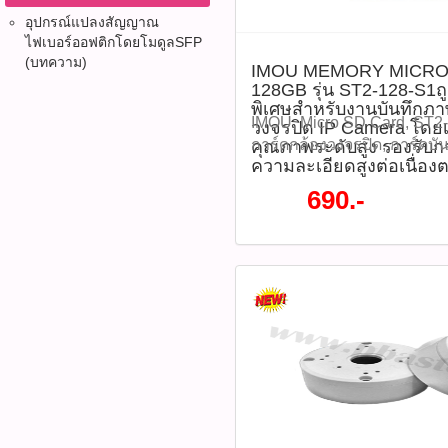
อุปกรณ์แปลงสัญญาณ
ไฟเบอร์ออฟติก​โดยโมดูลSFP
(บทความ)
IMOU MEMORY MICRO
128GB รุ่น ST2-128-S1
พิเศษสำหรับงานบันทึกภ
IMOU, Micro SD Card, ST2-
วงจรปิด IP Camera โดย
การ์ดกล้องวงจรปิด, การ์ดบัน
คุณภาพระดับสูง รองรับกา
ความละเอียดสูงต่อเนื่อง
MicroSDXC, เมมโมรี่การ์ดทน
การ์ดกันน้ำ, U3, V30, เมมก
690.-
IMOU MEMORY MICRO SD 
ST2-128-S1ถูกออกแบบมาเป
บันทึกภาพจากกล้องวงจรปิด
เฉพาะ ด้วยคุณภาพระดับสูง 
วีดีโอความละเอียดสูงต่อเนื่
พร้อมคุณสมบัติทนต่อสภาพแ
หลาย เหมาะสำหรับใช้งานท
ภายนอกอาคาร ราคา 690 บาท
S1(รหัสสินค้า : P05302) Pr
ST2‑128‑S1 (also labeled 
Capacity: 128 GB MicroSD