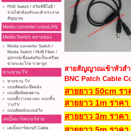
POE Switch / สวิทช์พีโออี /
จ่ายไฟกล้องIPและตัวกระจาย
สัญญาณ
Media converter แปลงLAN
Media Switch หลายช่อง
Media converter Switch /
Media Switch / HUB Fiber /
อุปกรณ์เชื่อมต่อกันเป็นเครือย
ข่ายระยะไกล ราคาถูก
สายสัญญาณเข้าหัวสำเ
ขาแขวน TV
BNC Patch Cable C
ขาแขวน TV
แบบติดผนัง-ยึดผนัง
สายยาว 50cm ราค
แบบยึดห้อยเพดาน
แบบตั้งวางจอ และ แบบชั้น
สายยาว 1m ราคา 
วางTV
แบบติดผนังแบบสวิง
สายยาว 3m ราคา 
เคเบิ้ลมาร์คเกอร์สาย
สายยาว 5m ราคา 
เคเบิ้ลมาร์คเกอร์ Cable