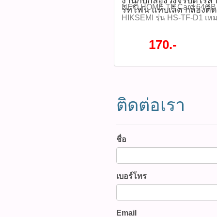
งานกับกล้องวงจรปิดไร้สาย
NEO HOME TF Card 64G
ร์ทโฟน แท็บเล็ต กล้องติ
HIKSEMI รุ่น HS-TF-D1 เห
กล้องวงจรปิดไร้สาย ได้ทุกยี
แท็บเล็ต กล้องติดรถยนต์ ราค
170.-
HS-TF-D1 (รหัสสินค้า : P0
ชั่นทั้งหมด WWW.PBASUPPL
สินค้าที่นี้ 065-862-4063(sal
@pbasupply4
Watcharapong.pbasupply
ติดต่อเรา
987-3656 (saleธิป) ​ @p
thanathip.pbasupply@gma
2686 (sale ตี๋)
@peeranun8336 pichit.pb
ชื่อ
เบอร์โทร
Email