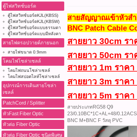
ตู้ไฟสวิทช์บอร์ด
ตู้ไฟสวิทช์บอร์ดKJL(KBSS)
สายสัญญาณเข้าหัวสำเร
ตู้ไฟสวิทช์บอร์ดKJL(KBSW)
BNC Patch Cable C
ตู้ไฟสวิทช์บอร์ดแบบธรรมดา
ตู้ไฟสวิทช์บอร์ดแบบมีหลังคา
สายยาว 30cm ราค
สายไฟดรอปวายด์ภายนอก
สายไฟขนาด 0.9mm
สายยาว 50cm ราค
โคมไฟโซล่าเซลล์
สายยาว 1m ราคา 
โคมไฟถนนโซล่าเซลล์
โคมไฟสปอตไลท์โซล่าเซลล์
สายยาว 3m ราคา 
อุปกรณ์การเดินสายโซล่า
เซลล์
สายยาว 5m ราคา 
PatchCord / Splitter
สายประเภทRG58 Q9
23/0.10BC*1C+AL+48/0.12ACS 
หัวFast Fiber Optic
BNC M+BNC F วัสดุ PVC
หัวต่อ Fiber Optic
หัวต่อ Fiber Optic ชนิดพิเศษ