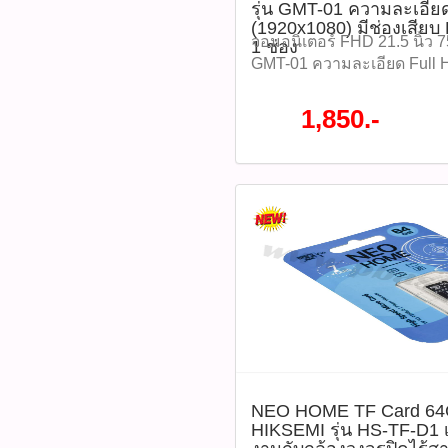
รุ่น GMT-01 ความละเอีย
thanathip.pbasupply@gma
(1920x1080) มีช่องเสียบ
2686 (sale ตี๋)
จอมอนิเตอร์ FHD 21.5 นิ้ว 
1 ช่อง
GMT-01 ความละเอียด Full
(1920x1080) มีช่องเสียบ HD
ช่อง ราคา 1,850 บาท Specif
1,850.-
Size : 21.5 Inches -Panel T
: 1920x1080 -Display Color
Ratio : 16:9 -Viewing angle 
Brightness : 250cd/m2 -Refr
Response time :5ms -Contr
โปรโมชั่นทั้งหมด WWW.
#ติดต่อซื้อสินค้าที่นี้ 065-86
@pbasupply4
Watcharapong.pbasupply
987-3656 (saleธิป) ​ @p
thanathip.pbasupply@gma
2686 (sale ตี๋)
NEO HOME TF Card 6
HIKSEMI รุ่น HS-TF-D1 