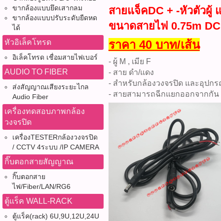
ขากล้องแบบยึดเสากลม
สายแจ็คDC + -หัวตัวผู้
ขากล้องแบบปรับระดับยืดหด
ขนาดสายไฟ 0.75m DC 
ได้
หัวอิเล็คโทรด
ราคา 40 บาท/เส้น
อิเล็คโทรด เชื่อมสายไฟเบอร์
- ผู้ M , เมีย F
AUDIO TO FIBER
- สาย ดำ/แดง
- สำหรับกล้องวงจรปิด และอุปกรณ
ส่งสัญญาณเสียงระยะไกล
- สายสามารถฉีกแยกออกจากกัน
Audio Fiber
เครื่องทดสอบภาพกล้อง
วงจรปิด
เครื่องTESTERกล้องวงจรปิด
/ CCTV 4ระบบ /IP CAMERA
กิ๊บตอกสายสัญญาณ
กิ๊บตอกสาย
ไฟ/Fiber/LAN/RG6
ตู้แร็ค WALL-RACK
ตู้แร็ค(rack) 6U,9U,12U,24U