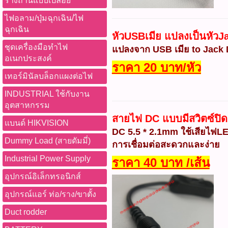
รางถ่านแบบเปลือย
ไฟอลาม/ปุ่มฉุกเฉิน/ไฟ
ฉุกเฉิน
หัวUSBเมีย แปลงเป็นหัว
ชุดเครื่องมือทำไฟ
แปลงจาก USB เมีย to Jack D
อเนกประสงค์
ราคา 20 บาท/หัว
เทอร์มินัลบล็อกแผงต่อไฟ
INDUSTRIAL ใช้กับงาน
อุตสาหกรรม
สายไฟ DC แบบมีสวิตซ์ปิ
แบนด์ HIKVISION
DC 5.5 * 2.1mm ใช้เสียไฟLE
Dummy Load (สายดัมมี่)
การเชื่อมต่อสะดวกและง่าย
Industrial Power Supply
ราคา 40 บาท /เส้น
อุปกรณ์อิเล็กทรอนิกส์
อุปกรณ์แอร์ ท่อ/ราง/ขาตั้ง
Duct rodder