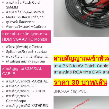
สายสำเร็จ Patch Cord
SM/MM
สายสำเร็จ Pigtail SM/MM
Media Splitter แยกสัญาณ
อุปกรณ์เชื่อมต่อสาย
หัวแปลงไฟเบอร์ ชนิดพิเศษ
อุปกรณ์แปลงสัญญาณภาพ
HDMI VGA AV TO Monitor
สวิตซ์ (Switch) สลับช่อง
Splitter สปริตเตอร์ รวมช่อง
แปลงสัญญาณ แยกสัญญาณ
สายสัญญาณเข้าหัวส
เดินสัญญาณภาพระยะไกล
สาย BNC to AV Patch Cable
สายสัญญาณ COAXIAL
สายแปลง RCA สาย DVR สา
CABLE
ราคา 30 บาท/เส้น
สายสัญญาณRG MARSHAL
สายสัญญาณRG XLL
สายสัญญาณRG BELDEN
BNC+AV วัสดุ PVC
สายสัญญาณRG
CommScope
สายสัญญาณRG KATHREIN