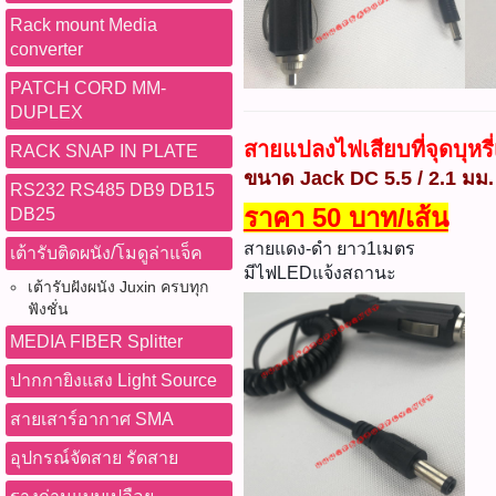
Rack mount Media
converter
PATCH CORD MM-
DUPLEX
สายแปลงไฟเสียบที่จุดบุหร
RACK SNAP IN PLATE
ขนาด Jack DC 5.5 / 2.1 มม.
RS232 RS485 DB9 DB15
ราคา 50 บาท/เส้น
DB25
สายแดง-ดำ ยาว1เมตร
เต้ารับติดผนัง/โมดูล่าแจ็ค
มีไฟLEDแจ้งสถานะ
เต้ารับฝังผนัง Juxin ครบทุก
ฟังชั่น
MEDIA FIBER Splitter
ปากกายิงแสง Light Source
สายเสาร์อากาศ SMA
อุปกรณ์จัดสาย รัดสาย