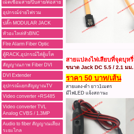
เม็ดเชื่อมสาย/บีบสาย/ต่อสาย
อุปกรณ์จ่ายไฟรวม
ปลั๊ก MODULAR JACK
หัวอะไหล่หัวBNC
Flre Alarm Fiber Optic
ตู้RACK,อุปกรณ์ใส่ตู้แร็ค
สายแปลงไฟเสียบที่จุดบุหร
สัญญาณภาพ Fiber DVI
ขนาด Jack DC 5.5 / 2.1 มม.
DVI Extender
ราคา 50 บาท/เส้น
อุปกรณ์แยกสัญญาณTV
สายแดง-ดำ ยาว1เมตร
มีไฟLED แจ้งสถานะ
Video converter +RS485
Video converter TVL
Analog CVBS / 1.3MP
Audio to fiber สัญญาณเสียง
ระยะไกล