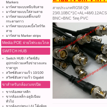
Markers
มาร์คสายแบบหนีบจับสาย
สายประเภทRG58 Q9
มาร์คสายแบบใส่สวมสาย
23/0.10BC*1C+AL+48/0.12AC
มาร์คสายแบบสติ๊กเกอร์/
BNC+BNC วัสดุ PVC
กระดาษกาว
มาร์คสายแบบเคเบิ้ลไทร์รัด
สาย
มาร์คสาย Marker strips
Media POE จ่ายไฟระยะไกล
SWITCH HUB
Switch HUB / สวิตช์ฮับ
อุปกรณ์รวมเครือข่ายวงแลน
ราคาถูก
สวิทซ์ฮับความเร็ว 10/100
สวิทซ์ฮับความเร็ว Gigabit
ขาสำหรับกล้องวงจรปิด
ขากล้องพลาสติก
ขากล้องเหล็ก-อลูมิเนียม
ทั่วไป
ขากล้องรูปทรง L/U โค้งห้อย