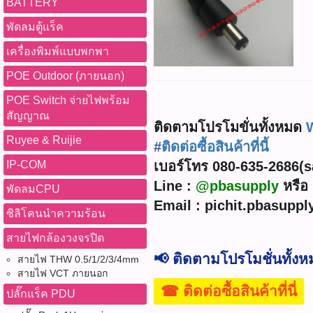
BATTERY
พัดลมตู้แร็ค
เครื่องพิมพ์แบบพกพา
POE Outdoor (ภายนอก)
POE Switch จ่ายไฟพร้อม
สัญญาณ
ติดตามโปรโมขั่นทั้งหมด
Ruyee & Ruijie
#
ติดต่อซื้อสินค้าที่นี้
เบอร์โทร 080-635-2686(sal
IP-COM
Line :
@pbasupply
หรือ 
พัดลมCPU
Email : pichit.pbasupp
ซิลิโคนนำความร้อน
สายไฟกล้องวงจรปิด
📢 ติดตามโปรโมชั่นทั้ง
สายไฟ THW 0.5/1/2/3/4mm
สายไฟ VCT ภายนอก
☎ ติดต่อซื้อสินค้าที่นี่
ปลั๊กแร็ค PDU