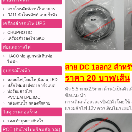
สายโทรศัพท์ภานในอาคาร
RJ11 หัวโทรศัพท์ แบบย้ำหัว
เครื่องสำรองไฟ UPS
CHUPHOTIC
เครื่องสำรองไฟ SKD
ท่อและรางไฟ
HACO ท่อ,อุปกรณ์เดินท่อ
ไฟฟ้า
สาย DC 1ออก2 สำหรั
อุปกรณ์ไฟฟ้า
ราคา 20 บาท/เส้น
หลอดไฟ,โคมไฟ,นีออน,LED
ปลั๊กไฟผนังมีช่องชาร์จแบต
หัว 5.5mmx2.5mm ด้าน1เป็นตัวเมี
ท่อร้อยสายไฟ
ข้อแนะนำ
PVC,EMT.PE,IMC
การเดินกล้องวงจรปิด2ตัวโดยใช้ 
กล่องกันน้ำ,กล่องพักสาย
แรงผลักไฟ 12v ควรเดินในระยะไม
วัสดุ งานก่อสร้าง
รองเท้าบูทยางกันน้ำ
POE (ดันไฟไปพร้อมสัญาณ)