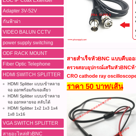
EOC IP Coax Extender
Adapter 3V-52V
กันฟ้าผ่า
VIDEO BALUN CCTV
power supply switching
ODF RACK MOUNT
สายสำเร็จหัวBNC แบบคีบออ
Fiber Optic Telephone
ตรวจสอบอุปกรณ์เสริมหัวBNCท้
HDMI SWITCH SPLITTER
CRO cathode ray oscilloscop
HDMI Splitter แบบเข้าหลาย
ราคา 50 บาท/เส้น
จอ ออกพร้อมกันจอเดียว
HDMI Splitter แบบเข้าหลาย
จอ ออกหลายจอ สลับได้
HDMI Splitter 1x2 1x3 1x4
1x8 1x16
VGA SWITCH SPLITTER
สายอะไหล่หัวBNC