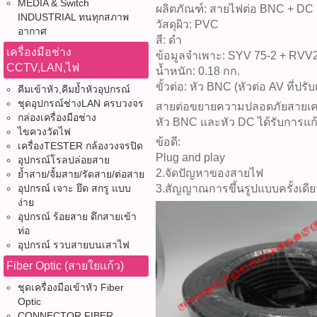
MEDIA & Switch
ผลิตภัณฑ์: สายไฟต่อ BNC + DC
INDUSTRIAL ทนทุกสภาพ
วัสดุผิว: PVC
อากาศ
สี: ดำ
เครื่องมือช่าง
ข้อมูลจำเพาะ: SYV 75-2 + RVV2
CCTV,LAN,ไฟ
น้ำหนัก: 0.18 กก.
ขั้วต่อ: หัว BNC (หัวต่อ AV ที่ปร
คีมเข้าหัว,คีมย้ำหัวอุปกรณ์
ชุดอุปกรณ์ช่างLAN ครบวงจร
สายต่อขยายความปลอดภัยสายเคเ
กล่องเครื่องมือช่าง
หัว BNC และหัว DC ได้รับการแก
ไขควงวัดไฟ
ข้อดี:
เครื่องTESTER กล้องวงจรปิด
Plug and play
อุปกรณ์โรลปล่อยสาย
2.จัดปัญหาของสายไฟ
ย้ำสาย/จั้มสาย/รัดสาย/ต่อสาย
อุปกรณ์ เจาะ ยึด สกรู แบบ
3.สัญญาณการขึ้นรูปแบบครั้งเดีย
ง่าย
อุปกรณ์ ร้อยสาย ดึกสายเข้า
ท่อ
อุปกรณ์ รวบสายบนเสาไฟ
Fiber Optic (สายใยแก้ว)
ชุดเครื่องมือเข้าหัว Fiber
Optic
CONNECTOR FIBER