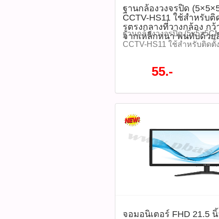
ฐานกล้องวงจรปิด (5×5×5
ได้แม้ในสภาพแวดล้อมที่รุนแ
Aluminum Junction Box, กล่
CCTV-HS11 ใช้สำหรับติ
ใช้จ่ายในการบำรุงรักษาระ
GLINK, GLINK SB001, S
รูตรงกลางที่วางกล้อง กว้
ระวัง: -หลีกเลี่ยงการถอดการ
ชั่นทั้งหมด WWW.PBASUPPL
ฐานกล้องวงจรปิด (5×5×5CM.
จากเหล็กหนา พ่นทับด้วย
บันทึกข้อมูล -อย่าฟอร์แมต
สินค้าที่นี้ 065-862-4063(sal
CCTV-HS11 ใช้สำหรับติดตั
ควรใช้เมนูภายในกล้องเท่านั
@pbasupply4
กลางที่วางกล้อง กว้าง 3.6 
ความชื้นหรือความร้อนเกินอ
Watcharapong.pbasupply
หนา พ่นทับด้วยสีขาวครีม 
55.-
-ควรตรวจสอบรุ่นกล้องว่ารอ
987-3656 (saleธิป) ​ @p
โปรโมชั่นทั้งหมด WWW.
ขนาด 128GB หรือไม่ อุปกรณ์ท
thanathip.pbasupply@gma
#ติดต่อซื้อสินค้าที่นี้ 065-86
SD Card IMOU ST2-128-S
2686 (sale ตี๋)
@pbasupply4
จำนวน 1 ชิ้น -คู่มือการใช้งา
@peeranun8336 pichit.pb
Watcharapong.pbasupply
บางร้าน) -บรรจุในกล่อง/แพ
987-3656 (saleธิป) ​ @p
IMOU tags : IMOU, Micro 
thanathip.pbasupply@gma
S1, เมมโมรี่การ์ดกล้องวงจรป
2686 (sale ตี๋)
วิดีโอ, 128GB, MicroSDXC,
ร้อน, เมมโมรี่การ์ดกันน้ำ, 
IMOU, ST2-128 ติดตามโปรโ
หมด WWW.PBASUPPLY.NET 
ที่นี้ 065-862-4063(sale โอ
Watcharapong.pbasupply
987-3656 (saleธิป) ​ @p
จอมอนิเตอร์ FHD 21.5 น