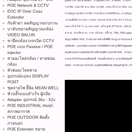
คู่ BNC+DC ขนาด 30เมตร , สายคู่ BNC+DC , สายBNC , สายDC , ใ
POE Network & CCTV
วงจรปิด , กล่อง พัก สาย กล้อง วงจรปิด , กล่อง เก็บ สาย กล้อง วง
EOC IP Over Coax
สายสัญญาณกล้องวงจรปิด , สายกล้องวงจรปิดมีกี่แบบ , สายสัญญาณ
Extender
,
สายแจ็คDC
ความยาว 1เมตร , ขนาดสายไฟ 0.75m DC 5..5*2.1mm 10A 
กันฟ้าผ่า ลดสัญญาณรบกวน
แปลง แจ็ ค กี ต้า ร์ , อะ แด ป เตอร์ , แจ็ ค หู ฟัง มี กี่ ขนาด , แจ็ค dc ตั
บาลันขยายสัญญาณกล้อง
สาย dc , หัวแจ๊ค ต่างๆ , ราคา แจ็ ค dc , ปลั๊ก dc , PBA , PBA supply
VIDEO BALUN
สัญญาณBNC RG6 , จำหน่ายสายหัวแจ็คดีซีราคาถูก,สายแบบงอ หัว
ขายึดกล้องวงจรปิด CCTV
POE แบบ Passive / POE
งอ90องศา , อุปกรณ์ตรวจสอบสาบโทรศัพท์,จำหน่ายเช็คโมดดูลทดส
injector
คอมพิวเตอร์,สายต่อHDDเข้าเครื่องบันทึกภาพ,DVR NVR
,
จำหน่าย
สายอะไหล่กล้อง / สายซ่อม
สายชาร์จไฟในรถแบบยืดหดได้ , ไฟบุหรี่แปลงสาย ,สายแจ็คจุดบุหรี่
กล้อง
ไฟDC , จำหน่ายสายไฟ DC แบบมีสวิตซ์ปิดเปิด ,พร้อมตัวผู้ DC, สว
หัวต่ออะไหล่สาย
อุปกรณ์แปลง DISPLAY
PORT
ชุดจ่ายไฟ ยี้ห้อ MEAN WELL
หัวปลั๊กแบบสำเร็จ ผู้/เมีย
Adapter อุปกรณ์ 36v - 52v
POE INDUSTRIAL ทนทุก
สภาพอากาศ
POE OUTDOOR ติดตั้ง
ภายนอก
POE Extender ขยาย