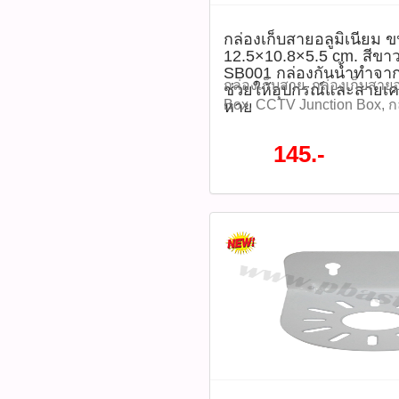
Class Ratings: Class 10, 
up to ~95 MB/s Write Speed
กล่องเก็บสายอลูมิเนียม 
NAND Flash Type: 3D TLC, 
12.5×10.8×5.5 cm. สีขาว
P/E cycles Durability: Temp
SB001 กล่องกันน้ำทำจากอะ
0 °C to 70 °C Waterproof, sh
กล่องเก็บสาย, กล่องเก็บสายอ
ช่วยให้อุปกรณ์และสายเคเ
anti‑X‑ray Designed for: vi
Box, CCTV Junction Box, ก
หาย
usage such as IP CCTV and
วงจรปิด, กล่องพักสาย, กล่องก
systems—tested compatible
อุปกรณ์ติดตั้งกล้อง, อุปกรณ
145.-
Dahua cameras ดาวน์โหลด
Junction Box, กล่องเก็บสาย
Datasheet ​แนะนำวิธีการใช้
GLINK SB001, SB001 กล่องเ
MicroSD เข้ากับช่องใส่การ์
ขนาด 12.5×10.8×5.5 cm. สีข
หรืออุปกรณ์ที่รองรับ -เปิดอุ
SB001 กล่องกันน้ำทำจากอะลูม
ค่าระบบ > Format การ์ด (
อุปกรณ์และสายเคเบิ้ลของคุ
อุปกรณ์เท่านั้น) -ตรวจสอบ
แข็งแกร่งและได้รับการออก
และบันทึกข้อมูลได้ปกติ -ค
แสงแดด ฝนตกหนัก ฝุ่น และ
และสถานะการ์ดเป็นประจำ เพ
145 บาท -กล่องกันน้ำ SB001 
หายของข้อมูล Diagram (แผ
-น็อตยึดกล่องกันน้ำ x4 -โฟม
ข้อดี ประโยชน์ในการใช้งา
ผนัง x4 tags: กล่องเก็บสาย, 
ข้อดี / ประโยชน์: -รองรับการบ
เนียม, Junction Box, CCTV 
24/7 ได้อย่างมีเสถียรภาพ -
เก็บสายกล้องวงจรปิด, กล่องพ
วงจรปิด ไม่ต้องเปลี่ยนการ์
กล่องกันฝุ่น, อุปกรณ์ติดตั้งก