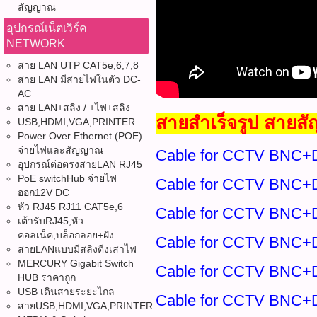
สัญญาณ
อุปกรณ์เน็ตเวิร์ค
NETWORK
สาย LAN UTP CAT5e,6,7,8
สาย LAN มีสายไฟในตัว DC-
AC
สาย LAN+สลิง / +ไฟ+สลิง
สายสำเร็จรูป สายส
USB,HDMI,VGA,PRINTER
Power Over Ethernet (POE)
จ่ายไฟและสัญญาณ
Cable for CCTV BNC+
อุปกรณ์ต่อตรงสายLAN RJ45
PoE switchHub จ่ายไฟ
Cable for CCTV BNC+
ออก12V DC
หัว RJ45 RJ11 CAT5e,6
Cable for CCTV BNC+
เต้ารับRJ45,หัว
คอลเน็ค,บล็อกลอย+ฝัง
Cable for CCTV BNC+
สายLANแบบมีสลิงตีงเสาไฟ
MERCURY Gigabit Switch
Cable for CCTV BNC+
HUB ราคาถูก
USB เดินสายระยะไกล
Cable for CCTV BNC+
สายUSB,HDMI,VGA,PRINTER