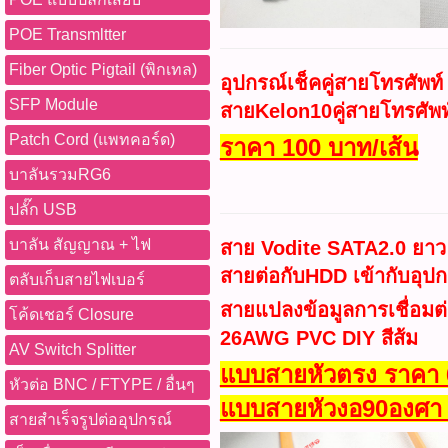
POE Transmltter
Fiber Optic Pigtail (พิกเทล)
อุปกรณ์เช็คคู่สายโทรศัพ
SFP Module
สายKelon10คู่สายโทรศัพ
Patch Cord (แพทคอร์ด)
ราคา 100 บาท/เส้น
บาลันรวมRG6
ปลั๊ก USB
บาลัน สัญญาณ + ไฟ
สาย Vodite SATA2.0 ยา
สายต่อกับHDD เข้ากับอุปกร
ตลับเก็บสายไฟเบอร์
สายแปลงข้อมูลการเชื่อมต่
โค้ดเชอร์ Closure
26AWG PVC DIY สีส้ม
AV Switch Splitter
แบบสายหัวตรง ราคา 6
หัวต่อ BNC / FTYPE / อื่นๆ
แบบสายหัวงอ90องศา 
สายสำเร็จรูปต่ออุปกรณ์