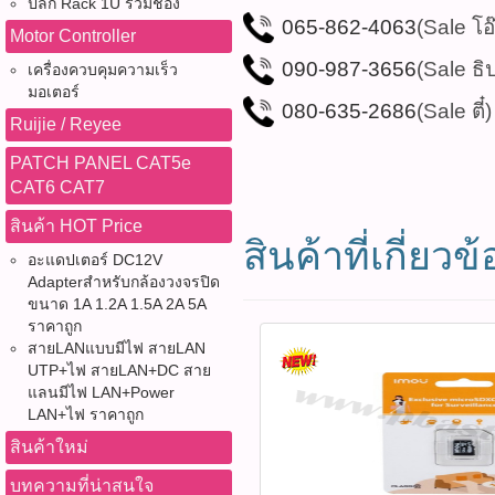
ปลั๊ก Rack 1U รวมช่อง
065-862-4063
(Sale โอ
Motor Controller
090-987-3656
(Sale ธิ
เครื่องควบคุมความเร็ว
มอเตอร์
080-635-2686
(Sale ตี๋)
Ruijie / Reyee
PATCH PANEL CAT5e
CAT6 CAT7
สินค้า HOT Price
สินค้าที่เกี่ยวข้
อะแดปเตอร์ DC12V
Adapterสำหรับกล้องวงจรปิด
ขนาด 1A 1.2A 1.5A 2A 5A
ราคาถูก
สายLANแบบมีไฟ สายLAN
UTP+ไฟ สายLAN+DC สาย
แลนมีไฟ LAN+Power
LAN+ไฟ ราคาถูก
สินค้าใหม่
บทความที่น่าสนใจ