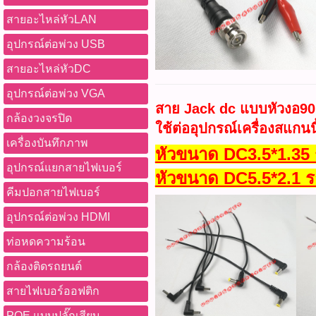
สายอะไหล่หัวLAN
อุปกรณ์ต่อพ่วง USB
สายอะไหล่หัวDC
อุปกรณ์ต่อพ่วง VGA
สาย Jack dc แบบหัวงอ90
กล้องวงจรปิด
ใช้ต่ออุปกรณ์เครื่องสแกนน
เครื่องบันทึกภาพ
หัวขนาด DC3.5*1.35
อุปกรณ์แยกสายไฟเบอร์
หัวขนาด DC5.5*2.1 
คีมปอกสายไฟเบอร์
อุปกรณ์ต่อพ่วง HDMI
ท่อหดความร้อน
กล้องติดรถยนต์
สายไฟเบอร์ออฟติก
POE แบบปลั๊กเสียบ