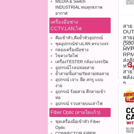
- โค
ดิจิ
MEDIA & Switch
ป้อง
INDUSTRIAL ทนทุกสภาพ
และ 
อากาศ
(Alum
ถึง 
ภายน
รบกว
เครื่องมือช่าง
สาย 
สีดำ
ประส
CCTV,LAN,ไฟ
OUT
แจ้ง
เก็ตส
สาย
คีมเข้าหัว,คีมย้ำหัวอุปกรณ์
Copp
เหมา
สาย 
(50
ชุดอุปกรณ์ช่างLAN ครบวงจร
ความ
ภายใ
OUTD
HYPE
กล่องเครื่องมือช่าง
75 Oh
Easy
RPM
ถัก 
ไขควงวัดไฟ
เหมา
ส่งส
เมตร
(500
เครื่องTESTER กล้องวงจรปิด
3
หรือ
และเส
สบาย
อุปกรณ์โรลปล่อยสาย
รุ่น
สายไ
ความ
MIDY
ย้ำสาย/จั้มสาย/รัดสาย/ต่อสาย
เพื่อ
พลัง
แจ้ง
อุปกรณ์ เจาะ ยึด สกรู แบบ
สูงส
หรือ
ๆ
ง่าย
CATV
750 
ไฟในต
อุปกรณ์ ร้อยสาย ดึกสายเข้า
ดาวน
550 
กับอุ
ท่อ
Data
1WH(
พร้อม
อุปกรณ์ รวบสายบนเสาไฟ
งาน 1
คุณสม
ป้อง
กล้อ
Fiber Optic (สายใยแก้ว)
สาย:
สลิง
DVR 
รุ่น
การห
ชุดเครื่องมือเข้าหัว Fiber
จากจ
ยาว: 
สำหร
Optic
อากาศ
Easy 
CONNECTOR FIBER
ภายน