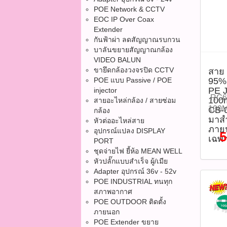
POE Network & CCTV
EOC IP Over Coax
Extender
กันฟ้าผ่า ลดสัญญาณรบกวน
บาลันขยายสัญญาณกล้อง
VIDEO BALUN
ขายึดกล้องวงจรปิด CCTV
สาย 
POE แบบ Passive / POE
95%
PE 
injector
RG6 
100m
สายอะไหล่กล้อง / สายซ่อม
100M
CB-
กล้อง
มาสำ
0106
หัวต่ออะไหล่สาย
ภาย
อุปกรณ์แปลง DISPLAY
วงจร
5
เฉพ
PORT
Coaxi
ชุดจ่ายไฟ ยี้ห้อ MEAN WELL
Shie
หัวปลั๊กแบบสำเร็จ ผู้/เมีย
RG6/
Adapter อุปกรณ์ 36v - 52v
SHIE
POE INDUSTRIAL ทนทุก
Jack
สภาพอากาศ
INTE
POE OUTDOOR ติดตั้ง
1 ออ
ภายนอก
ตั้ง
POE Extender ขยาย