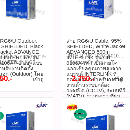
RG6/U Outdoor,
สาย RG6/U Cable, 95%
 SHIELDED, Black
SHIELDED, White Jacket
Jacket ADVANCE
ADVANCED 500m
Outdoor, สายสัญญาณ
INTERLINK,RG6,CB0106AWH,
 INTERLINK รุ่น
INTERLINK รุ่น CB-
, INTERLINK CB-
กล้องวงจรปิด,สาย
0106AP-1 ออกแบบ
0106A-WH เป็นสายโค
หรับงานติดตั้ง
แอกเชียลคุณภาพสูงจาก
AP-1, สายกล้อง
ทีวี,สายMATV,95เปอร์เซ็นต์ชิ
นอก (Outdoor) โดย
แบรนด์ INTERLINK ที่
ปิด, สายดาวเทียม,
ลด์,500เมตร,WhiteJacket
50.-
2,750.-
าะ
ออกแบบมาสำหรับการใช้
เข้าดู
เข้าดู
al Cable, สายทีวี, 95%
สาย RG6/U Cable, 95%
งานด้านระบบกล้อง
ld, Black PE Jacket สาย
SHIELDED, White Jacket
วงจรปิด (CCTV), ระบบทีวี
U Outdoor, 95%
ADVANCED 500m
(MATV), ระบบดาวเทียม
LDED, Black PE
INTERLINK รุ่น CB-0106A-
และงานส่งสัญญาณ RF
ต่าง ๆ
et ADVANCE 100m
WH เป็นสายโคแอกเชียล
RLINK รุ่น CB-0106AP-
คุณภาพสูงจากแบรนด์
กแบบมาสำหรับงานติด
INTERLINK ที่ออกแบบมา
ภายนอก (Outdoor) โดย
สำหรับการใช้งานด้านระบบ