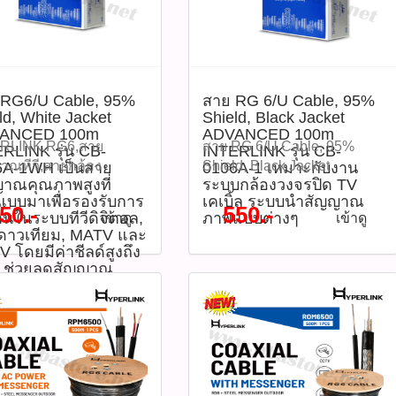
ะ ด้วยโครงสร้างแบบ
กล้องวงจรปิด (CCTV), ระบบ
Shielded ป้องกัน
ทีวี (MATV), ระบบดาวเทียม
าณรบกวนได้ดีเยี่ยม
และงานส่งสัญญาณ RF ต่าง
ม เปลือกนอกแบบ PE
ๆ โดยมีความยาวถึง 500
ที่ทนต่อรังสี UV
เมตร พร้อมฉนวนหุ้มสีขาวที่
 RG6/U Cable, 95%
สาย RG 6/U Cable, 95%
ชื้น และสภาพอากาศได้
เหมาะสำหรับการใช้งาน
ld, White Jacket
Shield, Black Jacket
หมาะสำหรับการใช้งาน
ภายในอาคารและงานติดตั้งที่
ANCED 100m
ADVANCED 100m
กล้องวงจรปิด (CCTV),
ต้องการความเรียบร้อย
RLINK,RG6,สาย
สาย RG 6/U Cable, 95%
RLINK รุ่น CB-
INTERLINK รุ่น CB-
ากาศทีวี, MATV และ
INTERLINK MIDYEAR
าณทีวี,สายกล้อง
Shield, Black Jacket
6A-1WH เป็นสาย
0106A-1 เหมาะกับงาน
ดาวเทียม INTERLINK
SALE 2026 ลดสูงสุด 70%
าณคุณภาพสูงที่
ระบบกล้องวงจรปิด TV
ปิด,สายโคแอกเชีย
ADVANCED 100m
บบมาเพื่อรองรับการ
เคเบิ้ล ระบบนำสัญญาณ
EAR SALE 2026 ลด
จากปกติ ราคา 4,000 บาท
ายRG6,CB0106A1WH,สาย
INTERLINK รุ่น CB-0106A-1
50.-
550.-
านในระบบทีวีดิจิตอล,
ภาพแบบต่างๆ
เข้าดู
เข้าดู
ุด 70% จากปกติ ราคา
ลดเหลือราคา 2,750 บาท รุ่น
เหมาะกับงานระบบกล้อง
ดาวเทียม, MATV และ
บาท / คิดเป็นเมตร ตก
: CB-0106A-WH(รหัสสินค้า
CoaxialCable,CCTV,MATV,CATV,HDTV
วงจรปิด TV เคเบิ้ล ระบบนำ
 โดยมีค่าชีลด์สูงถึง
ละ 9 บาท ลดเหลือราคา
: P05347) คุณสมบัติสินค้า -
yBox สาย RG6/U Cable,
สัญญาณภาพแบบต่างๆ ใช้
 ช่วยลดสัญญาณ
บาท / คิดเป็นเมตร ตก
ประเภทสาย: RG6/U Coaxial
Shield, White Jacket
งานภายนอกอาคารสายยาว
นได้อย่างมี
ละ 5.5 บาท รุ่น : CB-
Cable - ความยาว: 500 เมตร
ิทธิภาพ
ANCED 100m
100 เมตร INTERLINK
AP-1(รหัสสินค้า :
/ ม้วน - ฉนวนกลาง: โฟมโพลี
RLINK รุ่น CB-0106A-
MIDYEAR SALE 2026 ลด
8) คุณสมบัติสินค้า -
เอทิลีน (Foam PE) -
เป็นสายสัญญาณ
สูงสุด 70% จากปกติ ราคา
ภทสาย: RG6/U Coaxial
Shielding: ถักอลูมิเนียม 95%
าพสูงที่ออกแบบมาเพื่อ
750 บาท ลดเหลือราคา 550
e - ความยาว: 100 เมตร
ช่วยลดสัญญาณรบกวน -
ับการใช้งานในระบบทีวี
บาท รุ่น : CB-0106A-1 (รหัส