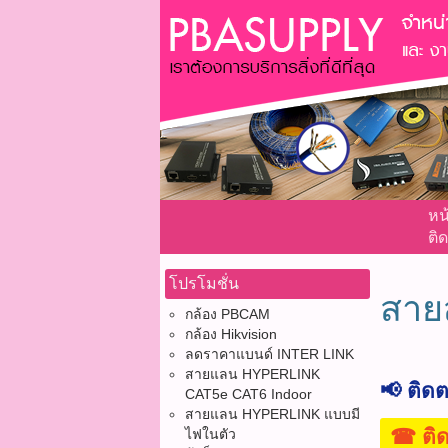
หน
ติด
โปรโมชั่น
สาย
กล้อง PBCAM
กล้อง Hikvision
ลดราคาแบนด์ INTER LINK
สายแลน HYPERLINK
📢 ติด
CAT5e CAT6 Indoor
สายแลน HYPERLINK แบบมี
☎ ติดต่
ไฟในตัว