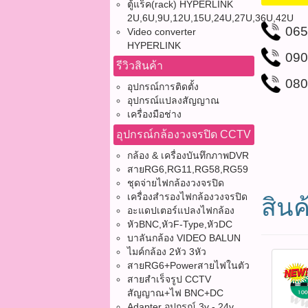
ตู้แร็ค(rack) HYPERLINK
2U,6U,9U,12U,15U,24U,27U,36U,42U
065
Video converter
HYPERLINK
090
รีวิวสินค้า
080
อุปกรณ์การติดตั้ง
อุปกรณ์แปลงสัญญาณ
เครื่องมือช่าง
อุปกรณ์กล้องวงจรปิด CCTV
กล้อง & เครื่องบันทึกภาพDVR
สายRG6,RG11,RG58,RG59
ชุดจ่ายไฟกล้องวงจรปิด
เครื่องสำรองไฟกล้องวงจรปิด
สินค้
อะแดปเตอร์แปลงไฟกล้อง
หัวBNC,หัวF-Type,หัวDC
บาลันกล้อง VIDEO BALUN
ไมค์กล้อง 2หัว 3หัว
สายRG6+Powerสายไฟในตัว
สายสำเร็จรูป CCTV
สัญญาณ+ไฟ BNC+DC
Adapter อุปกรณ์ 3v - 24v