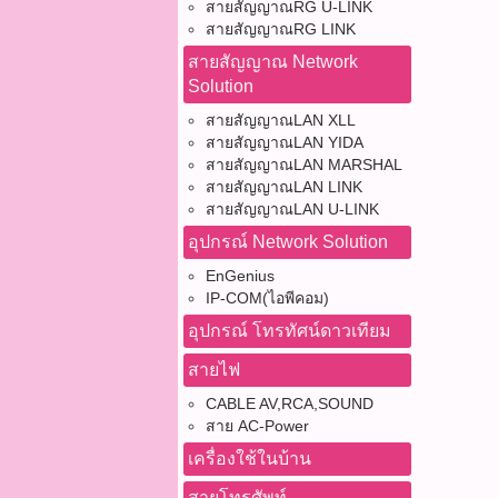
ความ
500 
สายสัญญาณRG U-LINK
ความ
than
ให้ค
สายสัญญาณRG LINK
OUTD
การติ
080-
งานท
สายท
ต่อ R
สายสัญญาณ Network
สัญญ
ไฟใน
ต่อกั
Solution
ระวัง
ติดตา
Diag
สายสัญญาณLAN XLL
ในพื้
หมด
ต่อ)
สายสัญญาณLAN YIDA
แสงแ
#ติดต่
งาน แ
สายสัญญาณLAN MARSHAL
ห้ามบ
862-4
ประโ
สายสัญญาณLAN LINK
โค้ง
@pb
รบกว
สายสัญญาณLAN U-LINK
เสีย
Watc
สะดว
อุปกรณ์ Network Solution
หัวต่
090-
สายไ
ประส
@pb
EnGenius
อากา
อุปกร
IP-COM(ไอพีคอม)
than
กลาง
RG6/
080-
การเ
อุปกรณ์ โทรทัศน์ดาวเทียม
ความ
ระวั
กล่อ
สายไฟ
พอดี
Tags
ท่อร
CABLE AV,RCA,SOUND
สัญญ
อายุ
สาย AC-Power
วงจร
คุณภ
เครื่องใช้ในบ้าน
ล,ส
ประกั
สี
สายโทรศัพท์
จะได