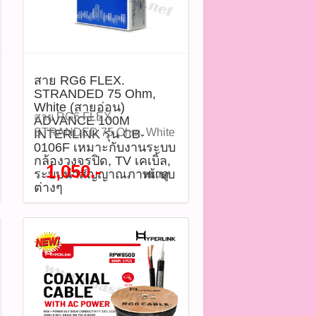
งานติดตั้งระบบดาวเทียม
ทั่วไป ด้วยการถัก Shield ถึง
95% พร้อมฉนวน PVC สีดำที่
ทนต่อสภาพแวดล้อม ช่วย
ป้องกันสัญญาณรบกวนและ
สาย RG6 FLEX.
รองรับการใช้งานภายนอก
STRANDED 75 Ohm,
อาคารได้อย่างมีประสิทธิภาพ
White (สายอ่อน)
ความยาว 500 เมตร เหมาะ
สาย RG6 FLEX.
ADVANCE 100M
สำหรับงานติดตั้งในโครงการ
STRANDED 75 Ohm, White
INTERLINK รุ่น CB-
ขนาดใหญ่หรืออาคารสูง
0106F เหมาะกับงานระบบ
(สายอ่อน) ADVANCE 100M
กล้องวงจรปิด, TV เคเบิ้ล,
INTERLINK MIDYEAR
INTERLINK รุ่น CB-0106F
1,050.-
ระบบนำสัญญาณภาพแบบ
เข้าดู
SALE 2026 ลดสูงสุด 70%
เหมาะกับงานระบบกล้อง
ต่างๆ
จากปกติ ราคา 4,000 บาท
วงจรปิด, TV เคเบิ้ล, ระบบนำ
ลดเหลือราคา 2,750 บาท รุ่น
สัญญาณภาพแบบต่างๆ ใช้
: CB-0106A(รหัสสินค้า :
งานภายในอาคารเป็นสาย
P05346) คุณสมบัติสินค้า -
แบบอ่อน สายยาว 100 เมตร
ประเภทสาย: RG6/U Coaxial
ราคา 1,050 บาท คิดเป็นเมตร
Cable - ความยาว: 500 เมตร
ตกเมตรละ 10.5 บาท รุ่น :
/ ม้วน - ตัวนำสัญญาณ:
CB-0106F (รหัสสินค้า :
Copper Clad Steel (CCS) -
P04181)​ ติดตามโปรโมชั่นทั้ง