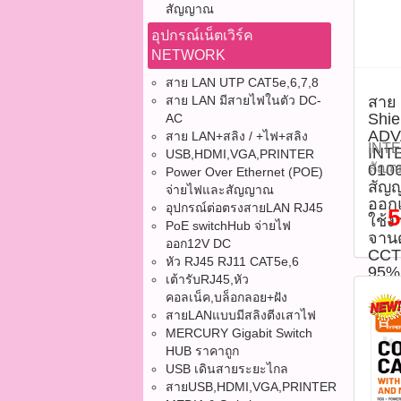
เฉพา
สัญญาณ
95% 
อุปกรณ์เน็ตเวิร์ค
สัญญ
NETWORK
พร้อ
สาย LAN UTP CAT5e,6,7,8
สีดำ 
สาย LAN มีสายไฟในตัว DC-
สาย
ความ
Shie
AC
ดี เ
ADV
สาย LAN+สลิง / +ไฟ+สลิง
ระบบ
INTE
INTE
USB,HDMI,VGA,PRINTER
เสาอ
สัญญ
010
Power Over Ethernet (POE)
ระบบ
สัญญ
วงจร
จ่ายไฟและสัญญาณ
ออกแ
MIDY
ล,ส
อุปกรณ์ต่อตรงสายLAN RJ45
5
ใช้ง
สูงส
PoE switchHub จ่ายไฟ
สี
จาน
ออก12V DC
900 
ขาว,
CCTV
หัว RJ45 RJ11 CAT5e,6
เมตร
,Eas
95%
เต้ารับRJ45,หัว
550 
95% 
รบกว
คอลเน็ค,บล็อกลอย+ฝัง
เมตร
ประส
ADV
สายLANแบบมีสลิงตีงเสาไฟ
0106
INTE
MERCURY Gigabit Switch
P0534
1WH 
HUB ราคาถูก
ประเ
คุณภ
USB เดินสายระยะไกล
Cabl
รองร
สายUSB,HDMI,VGA,PRINTER