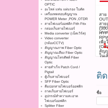
เดิน
(Whit
OPTIC
บาท ร
สายมา
อะไหล่ แท่น แผ่นรอง ใบตัด
Copp
สินค้
เครื่องทดสอบสัญญาณ
Type
สาย
ทองแ
สินค
OUT
POWER Meter ,PON ,OTDR
กับห
AWG 
Coaxi
สาย
สายไฟเบอร์ออฟติก Ftth Fttx
(แผน
กลาง
ไฟใน
สาย
(30
กล่องเก็บสายไฟเบอร์
ประโ
(Pol
อุปก
Shie
HYPE
Media converter (เน็ตเวิร์ค)
ป้อง
mm - 
ความ
RPW
ทองแ
Video converter
ด้วย 
95% 
เพื่
หย่อน
HYPE
(กล้องCCTV)
1
แข็ง
(Ou
สัญญ
ป้อง
สัญญาณภาพ Fiber Optic
RPW6
สัญ
อากา
ศูนย
สัญญาณเสียง Fiber Optic
ทองแ
งานภ
ในเส
ยาวนา
6.86
สัญญาณโทรศัพท์ Fiber
ประส
รวม
รองร
Optic
พีแดน
- คว
สายไ
สายสำเร็จ Patch Cord /
คมชั
รองรั
- เห
สำหรั
Pigtail
งานต
ติด
ทั้ง
อาค
วงจร
ตู้เก็บสายไฟเบอร์
ความ
HDTV
ดาวน
ต้อง
SFP Fiber Optic
หลีกเ
Data
Data
พร้อ
คีมปอกสายไฟเบอร์ออฟติก
กำเน
งาน 1
งาน 
การเ
ถาดเก็บสายไฟเบอร์
ชื่อ
- ไม่
สัญญ
กล้อ
1,75
อุปกรณ์ทำความสะอาด
โค้งท
ดาวเท
สื่อส
ไฟเบอร์ออฟติก
(รหัส
คุณภ
ยังปล
Splitter Fiber
ผนัง
คุณส