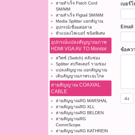
สัญญ
บันท
สายสำเร็จ Patch Cord
เบอร์โ
ภายน
สาย: 
ให้พ
SM/MM
หัวด้
ของส
95% ส
สายสำเร็จ Pigtail SM/MM
น้ำโ
ตามอ
สายเ
สัญ
Media Splitter แยกสัญาณ
สภาพ
กับง
(แผนภ
- ทอง
Email
อุปกรณ์เชื่อมต่อสาย
ได้รั
ที่ต
ประโ
ประส
หัวแปลงไฟเบอร์ ชนิดพิเศษ
ความ
ลดสั
สัญญ
สัญญ
กล่อง
อุปกรณ์แปลงสัญญาณภาพ
ได้ต
95% 
Outd
RG6 
HDMI VGA AV TO Monitor
จากก
ข้อคว
การเ
สภาพ
100M
พันก
ความ
สาย
สวิตซ์ (Switch) สลับช่อง
0106
การเช
และส
Splitter สปริตเตอร์ รวมช่อง
เส้น
วงจร
ในกา
แปลงสัญญาณ แยกสัญญาณ
สำหร
การต
Coaxi
ลดสั
เดินสัญญาณภาพระยะไกล
ภายน
ไฟล์
Shie
ภายน
- หลี
การใ
สายสัญญาณ COAXIAL
ติดตา
75Ω 
รัศมี
การเ
CABLE
หมด
ระบบส
แรงเ
(CCTV
ส่ง
สายสัญญาณRG MARSHAL
#ติดต่
อย่าง
หายต
ต้อง
สายสัญญาณRG XLL
862-4
Easy 
สอบก
จ่าย
สายสัญญาณRG BELDEN
@pb
กัน 
ให้แ
ร้อยส
สายสัญญาณRG
Watc
เรียบ
สูงสุ
ป้อง
CommScope
090-
ภายใ
ม้วน
และแ
สายสัญญาณRG KATHREIN
@pb