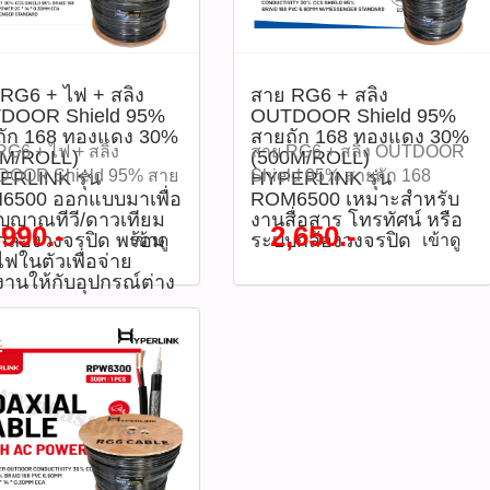
รงสร้าง: Shield 95%
Jacket: พีวีซีสีขาว (White
ตอล, จานดาวเทียม, MATV
สินค้า : P04208)​ ติดตามโปร
กันสัญญาณรบกวน
PVC Jacket) - ความ
CCTV โดยมีค่าชีลด์สูง
โมชั่นทั้ง
inium Braid) - Jacket
ต้านทาน: 75 โอห์ม - รองรับ
95% ช่วยลดสัญญาณ
หมด WWW.PBASUPPLY.NE
อก: PE (Polyethylene)
การใช้งานกับสัญญาณภาพ
นได้อย่างมี
#ติดต่อซื้อสินค้าที่นี้ 065-
RG6 + ไฟ + สลิง
สาย RG6 + สลิง
 – สำหรับใช้งานกลาง
และเสียงในความละเอียดสูง -
ิทธิภาพ ตัวสายมีแจ็ก
862-4063(sale โอ๊ต) ​
DOOR Shield 95%
OUTDOOR Shield 95%
 - ตัวนำแกนกลาง:
เหมาะสำหรับงานติดตั้งใน
ีขาว ให้ความเรียบร้อย
@pbasupply4
ถัก 168 ทองแดง 30%
สายถัก 168 ทองแดง 30%
er Clad Steel (CCS) -
อาคาร ดาวน์โหลดข้อมูลไฟล์
ะสำหรับงานติดตั้ง
Watcharapong.pbasupply@g
RG6 + ไฟ + สลิง
สาย RG6 + สลิง OUTDOOR
0M/ROLL)
(500M/ROLL)
ต้านทาน (Impedance):
Datasheet แนะนำวิธีการใช้
น พร้อมบรรจุในกล่อง
090-987-3656 (saleธิป) ​
OOR Shield 95% สาย
Shield 95% สายถัก 168
RLINK รุ่น
HYPERLINK รุ่น
m - รองรับความถี่สูง
งาน 1.วัดระยะความยาวที่
 Box ความยาว 100
@pbasupply
6500 ออกแบบมาเพื่อ
ROM6500 เหมาะสำหรับ
168 ทองแดง 30%
ทองแดง 30% (500M/ROLL)
ะกับงานส่งสัญญาณภาพ
ต้องการใช้งาน และตัดสายให้
ัญญาณทีวี/ดาวเทียม
งานสื่อสาร โทรทัศน์ หรือ
 ใช้งานง่ายและสะดวก
thanathip.pbasupply@gmail.
M/ROLL) HYPERLINK
HYPERLINK รุ่น
,990.-
2,650.-
กล้องวงจรปิด พร้อม
ระบบกล้องวงจรปิด
เข้าดู
เข้าดู
ียง - ทนทานต่อรังสี UV,
เหมาะสม 2.เข้าหัวสายด้วยหัว
 INTERLINK
080-635-2686 (sale ตี๋)
 RPM6500 ออกแบบมา
ROM6500 เหมาะสำหรับงาน
ฟในตัวเพื่อจ่าย
ชื้น และอุณหภูมิกลาง
F-Type หรือ BNC ตาม
EAR SALE 2026 ลด
@peeranun8336 pichit.pbasupply@gmail.com
ส่งสัญญาณทีวี/ดาวเทียม
สื่อสาร โทรทัศน์ หรือระบบ
งานให้กับอุปกรณ์ต่าง
 - รองรับระบบ: CCTV,
อุปกรณ์ที่ใช้งาน 3.เดินสาย
ุด 70% จากปกติ ราคา
กล้องวงจรปิด พร้อมสาย
กล้องวงจรปิด ตัวสายมีความ
, MATV, Satellite
ภายในท่อร้อยสายหรือราง
บาท ลดเหลือราคา
ัวเพื่อจ่ายพลังงานให้
ทนทานต่อสภาพอากาศและ
์โหลดข้อมูลไฟล์
เก็บสาย เพื่อความเรียบร้อย
บาท รุ่น : CB-0106A-
ปกรณ์ต่าง ๆ ตัวสายมา
ติดตั้งง่ายด้วยความแข็งแรง
sheet แนะนำวิธีการใช้
4.ตรวจสอบการเชื่อมต่อให้
รหัสสินค้า : P05345)
ชิลด์ถัก 95% ช่วย
ของสลิงในตัว ราคา 2,650
.ใช้เดินสายเชื่อมต่อ
แน่นหนาก่อนใช้งานจริง
บัติสินค้า - ประเภท
กันสัญญาณรบกวน และ
บาท รุ่น : ROM6500 (รหัส
งวงจรปิดจากกล้องถึง
Diagram (แผนภาพการเชื่อม
 RG6/U Coaxial Cable -
เสริมความแข็งแรง ลด
สินค้า : P03961)​ คุณสมบัติ
2.ใช้เป็นสายสัญญาณ
ต่อ) ข้อดี ประโยชน์ในการใช้
: CB-0106A-1WH - ความ
ย่อนตัวของสาย เหมาะ
สินค้า - ชนิดสาย: RG6 + สลิง
านดาวเทียมหรือเสา
งาน และ ข้อควรระวัง ข้อดี
100 เมตร / ม้วน (กล่อง
ับงานติดตั้งระยะยาว
- การกันสัญญาณรบกวน
เข้าสู่เครื่องรับ 3.ควร
และประโยชน์ - Shield ถัก
Box) - สีแจ็กเก็ต: สีขาว
อกอาคาร ราคา 3,990
(Shield): 95% แบบสายถัก