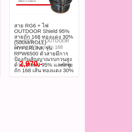
ฉนวนใน: Foamed PE
หมด WWW.PBASUPPLY.NET
(Foamed Polyethylene) -
#ติดต่อซื้อสินค้าที่นี้ 065-
Shield: Aluminum Braid 95%
T
862-4063(sale โอ๊ต) ​
ความหนาแน่นสูง - แจ็คเก็ต:
@pbasupply4
สาย RG6 + ไฟ
PVC สีดำ (Black Jacket) แข็ง
Watcharapong.pbasupply@gmail.com
OUTDOOR Shield 95%
แรง ทนทาน - ความต้านทาน:
090-987-3656 (saleธิป) ​
สายถัก 168 ทองแดง 30%
75 Ohm - รองรับการใช้งาน:
mail.com
@pbasupply
สาย RG6 + ไฟ OUTDOOR
(500M/ROLL)
TV, MATV, CCTV, Satellite
thanathip.pbasupply@gmail.com
Shield 95% สายถัก 168
HYPERLINK รุ่น
System ดาวน์โหลดข้อมูล
080-635-2686 (sale ตี๋)
RPW6500 ตัวสายมีการ
ทองแดง 30% (500M/ROLL)
ไฟล์ Datasheet แนะนำวิธี
ป้องกันสัญญาณรบกวนสูง
com
@peeranun8336 pichit.pbasupply@gmail.com
HYPERLINK รุ่น
2,970.-
ด้วย Shield 95% และสาย
เข้าดู
การใช้งาน 1.ใช้เดินสาย
RPW6500 ตัวสายมีการ
ถัก 168 เส้น ทองแดง 30%
สัญญาณจากเสาอากาศ กล้อง
ป้องกันสัญญาณรบกวนสูง
วงจรปิด หรือจานดาวเทียม
ด้วย Shield 95% และสายถัก
2.เหมาะสำหรับติดตั้งภายใน
168 เส้น ทองแดง 30% ทำให้
และภายนอกอาคาร 3.ใช้งาน
รับส่งสัญญาณได้เสถียรและ
ร่วมกับหัวคอนเน็กเตอร์ F-
ทนทานต่อสภาพอากาศ
Type หรือ BNC ตามระบบที่
เหมาะสำหรับกล้องวงจรปิด
ต้องการ 4.เหมาะสำหรับ
และสัญญาณทีวีดาวเทียม
โครงการบ้าน อาคาร
ราคา 2,970 บาท รุ่น :
สำนักงาน โรงแรม และระบบ
RPW6500 (รหัสสินค้า :
โครงข่ายขนาดใหญ่
P03960) คุณสมบัติสินค้า -