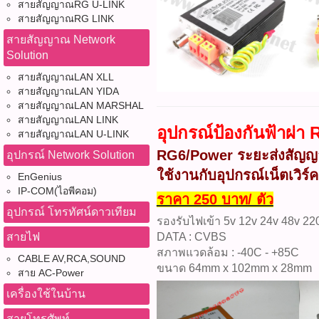
สายสัญญาณRG U-LINK
สายสัญญาณRG LINK
สายสัญญาณ Network
Solution
สายสัญญาณLAN XLL
สายสัญญาณLAN YIDA
สายสัญญาณLAN MARSHAL
สายสัญญาณLAN LINK
อุปกรณ์ป้องกันฟ้าผ
สายสัญญาณLAN U-LINK
RG6/Power ระยะส่งสัญ
อุปกรณ์ Network Solution
ใช้งานกับอุปกรณ์เน็ตเวิร
EnGenius
IP-COM(ไอพีคอม)
ราคา 250 บาท/ ตัว
อุปกรณ์ โทรทัศน์ดาวเทียม
รองรับไฟเข้า 5v 12v 24v 48v 22
สายไฟ
DATA : CVBS
สภาพแวดล้อม : -40C - +85C
CABLE AV,RCA,SOUND
ขนาด 64mm x 102mm x 28mm
สาย AC-Power
เครื่องใช้ในบ้าน
สายโทรศัพท์