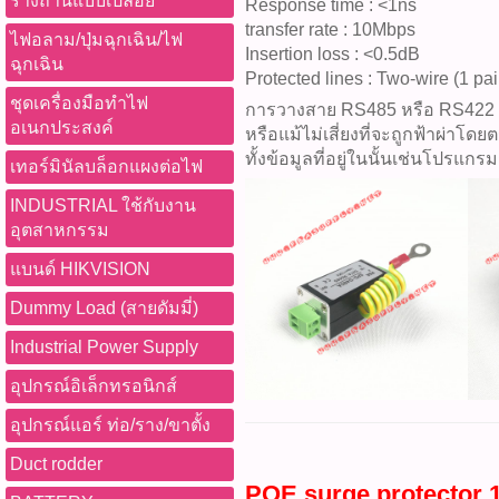
รางถ่านแบบเปลือย
Response time : <1ns
transfer rate : 10Mbps
ไฟอลาม/ปุ่มฉุกเฉิน/ไฟ
Insertion loss : <0.5dB
ฉุกเฉิน
Protected lines : Two-wire (1 pai
ชุดเครื่องมือทำไฟ
การวางสาย RS485 หรือ RS422 ใกล
อเนกประสงค์
หรือแม้ไม่เสี่ยงที่จะถูกฟ้าผ่าโ
ทั้งข้อมูลที่อยู่ในนั้นเช่นโปรแก
เทอร์มินัลบล็อกแผงต่อไฟ
INDUSTRIAL ใช้กับงาน
อุตสาหกรรม
แบนด์ HIKVISION
Dummy Load (สายดัมมี่)
Industrial Power Supply
อุปกรณ์อิเล็กทรอนิกส์
อุปกรณ์แอร์ ท่อ/ราง/ขาตั้ง
Duct rodder
POE surge protector 