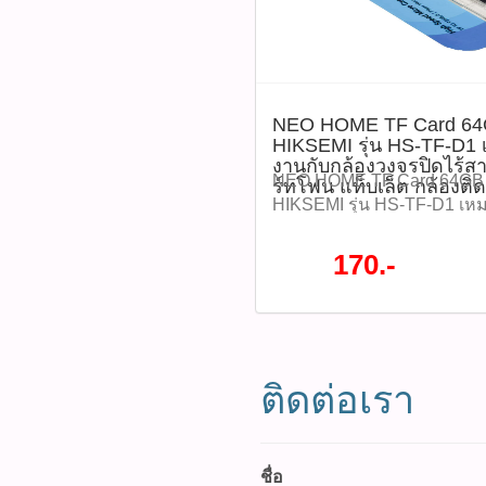
Watcharapong.pbasupply
987-3656 (saleธิป) ​ @p
thanathip.pbasupply@gma
2686 (sale ตี๋)
NEO HOME TF Card 6
HIKSEMI รุ่น HS-TF-D1 
งานกับกล้องวงจรปิดไร้สาย
NEO HOME TF Card 64G
ร์ทโฟน แท็บเล็ต กล้องติ
HIKSEMI รุ่น HS-TF-D1 เห
กล้องวงจรปิดไร้สาย ได้ทุกยี
แท็บเล็ต กล้องติดรถยนต์ ราค
170.-
HS-TF-D1 (รหัสสินค้า : P0
ชั่นทั้งหมด WWW.PBASUPPL
สินค้าที่นี้ 065-862-4063(sal
@pbasupply4
Watcharapong.pbasupply
ติดต่อเรา
987-3656 (saleธิป) ​ @p
thanathip.pbasupply@gma
2686 (sale ตี๋)
@peeranun8336 pichit.pb
ชื่อ