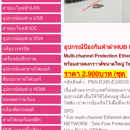
สายอะไหล่หัวLAN
อุปกรณ์ต่อพ่วง USB
สายอะไหล่หัวDC
อุปกรณ์ต่อพ่วง VGA
อุปกรณ์ป้องกันฟ่าผ่าHU
กล้องวงจรปิด
Multi-channel Protection Ethe
เครื่องบันทึกภาพ
พร้อมสายลงกราวด์ขนาดใหญ่ Tele
อุปกรณ์แยกสายไฟเบอร์
ราคา 2,900บาท /ชุด
คีมปอกสายไฟเบอร์
รหัสสินค้า : PBA-RJ45-E100/16
อุปกรณ์ต่อพ่วง HDMI
เนื่องด้วยจากประเทศไทยของเรามี
อุปกรณ์ตัวอื่นให้ใช้ได้คงอยู่ เน
ท่อหดความร้อน
ไฟพัง เราควรป้องกันไว้เพื่อที่จ
กล้องติดรถยนต์
SPD
* For multi-channel Ethernet de
สายไฟเบอร์ออฟติก
NETWORK : Tele Fine Protecti
POE แบบปลั๊กเสียบ