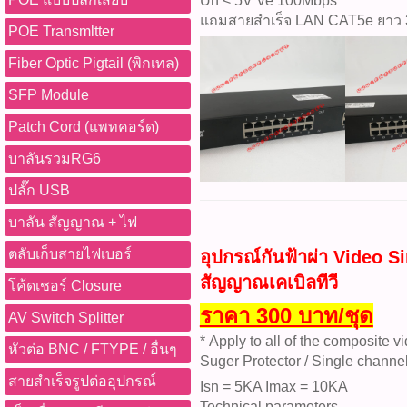
Un < 5V Ve 100Mbps
แถมสายสำเร็จ LAN CAT5e ยาว 
POE Transmltter
Fiber Optic Pigtail (พิกเทล)
SFP Module
Patch Cord (แพทคอร์ด)
บาลันรวมRG6
ปลั๊ก USB
บาลัน สัญญาณ + ไฟ
ตลับเก็บสายไฟเบอร์
อุปกรณ์กันฟ้าผ่า Video S
สัญญาณเคเบิลทีวี
โค้ดเชอร์ Closure
ราคา 300 บาท/ชุด
AV Switch Splitter
* Apply to all of the composite v
หัวต่อ BNC / FTYPE / อื่นๆ
Suger Protector / Single channe
สายสำเร็จรูปต่ออุปกรณ์
Isn = 5KA Imax = 10KA
Technical parameters