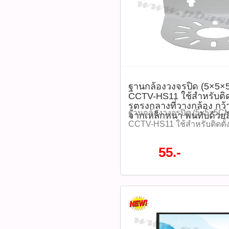
และบันทึกข้อมูลได้ปกติ -ค
แสงแดด ฝนตกหนัก ฝุ่น และ
และสถานะการ์ดเป็นประจำ เพ
145 บาท -กล่องกันน้ำ SB001 
หายของข้อมูล Diagram (แผ
-น็อตยึดกล่องกันน้ำ x4 -โฟม
ข้อดี ประโยชน์ในการใช้งา
ผนัง x4 tags: กล่องเก็บสาย, 
ข้อดี / ประโยชน์: -รองรับการบ
เนียม, Junction Box, CCTV 
24/7 ได้อย่างมีเสถียรภาพ -
เก็บสายกล้องวงจรปิด, กล่องพ
วงจรปิด ไม่ต้องเปลี่ยนการ์
กล่องกันฝุ่น, อุปกรณ์ติดตั้งก
ฐานกล้องวงจรปิด (5×5×5
ได้แม้ในสภาพแวดล้อมที่รุนแ
Aluminum Junction Box, กล่
CCTV-HS11 ใช้สำหรับติ
ใช้จ่ายในการบำรุงรักษาระ
GLINK, GLINK SB001, S
รูตรงกลางที่วางกล้อง กว้
ระวัง: -หลีกเลี่ยงการถอดการ
ชั่นทั้งหมด WWW.PBASUPPL
ฐานกล้องวงจรปิด (5×5×5CM.
จากเหล็กหนา พ่นทับด้วย
บันทึกข้อมูล -อย่าฟอร์แมต
สินค้าที่นี้ 065-862-4063(sal
CCTV-HS11 ใช้สำหรับติดตั
ควรใช้เมนูภายในกล้องเท่านั
@pbasupply4
กลางที่วางกล้อง กว้าง 3.6 
ความชื้นหรือความร้อนเกินอ
Watcharapong.pbasupply
หนา พ่นทับด้วยสีขาวครีม 
55.-
-ควรตรวจสอบรุ่นกล้องว่ารอ
987-3656 (saleธิป) ​ @p
โปรโมชั่นทั้งหมด WWW.
ขนาด 128GB หรือไม่ อุปกรณ์ท
thanathip.pbasupply@gma
#ติดต่อซื้อสินค้าที่นี้ 065-86
SD Card IMOU ST2-128-S
2686 (sale ตี๋)
@pbasupply4
จำนวน 1 ชิ้น -คู่มือการใช้งา
@peeranun8336 pichit.pb
Watcharapong.pbasupply
บางร้าน) -บรรจุในกล่อง/แพ
987-3656 (saleธิป) ​ @p
IMOU tags : IMOU, Micro 
thanathip.pbasupply@gma
S1, เมมโมรี่การ์ดกล้องวงจรป
2686 (sale ตี๋)