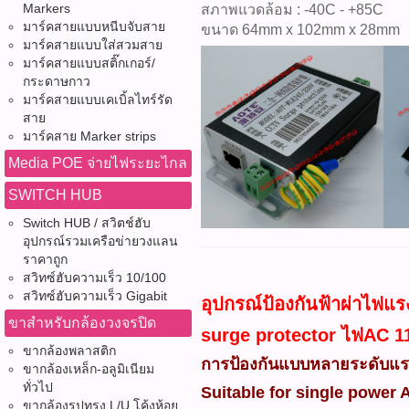
Markers
สภาพแวดล้อม : -40C - +85C
มาร์คสายแบบหนีบจับสาย
ขนาด 64mm x 102mm x 28mm
มาร์คสายแบบใส่สวมสาย
มาร์คสายแบบสติ๊กเกอร์/
กระดาษกาว
มาร์คสายแบบเคเบิ้ลไทร์รัด
สาย
มาร์คสาย Marker strips
Media POE จ่ายไฟระยะไกล
SWITCH HUB
Switch HUB / สวิตช์ฮับ
อุปกรณ์รวมเครือข่ายวงแลน
ราคาถูก
สวิทซ์ฮับความเร็ว 10/100
สวิทซ์ฮับความเร็ว Gigabit
อุปกรณ์ป้องกันฟ้าผ่าไฟแร
ขาสำหรับกล้องวงจรปิด
surge protector ไฟAC 11
ขากล้องพลาสติก
การป้องกันแบบหลายระดับแรง
ขากล้องเหล็ก-อลูมิเนียม
ทั่วไป
Suitable for single power 
ขากล้องรูปทรง L/U โค้งห้อย