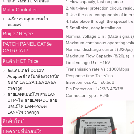
ปลั๊ก Rack 1U รวมช่อง
1.Flow capacity, fast response
2.Multi-level protection circuit, resi
Motor Controller
3.Use the core components of inter
เครื่องควบคุมความเร็ว
4.Take place through the special tr
มอเตอร์
5.Small size, easy installation
Ruijie / Reyee
Nominal voltage U n : (Data signals
Maximum continuous operating volta
PATCH PANEL CAT5e
Nominal discharge current (8/20μs) 
CAT6 CAT7
Maximum Flow Capacity (8/20μs) I 
สินค้า HOT Price
Limit voltage U r : ≤15V
Transmission rate Vs : 1000Mbps
อะแดปเตอร์ DC12V
Response time Ta : ≤1ns
Adapterสำหรับกล้องวงจรปิด
ขนาด 1A 1.2A 1.5A 2A 5A
Insertion loss AE : ≤0.5dB
ราคาถูก
Pin Protection : 1/2/3/6 4/5/7/8
สายLANแบบมีไฟ สายLAN
Connector Type : RJ45
UTP+ไฟ สายLAN+DC สาย
แลนมีไฟ LAN+Power
LAN+ไฟ ราคาถูก
สินค้าใหม่
บทความที่น่าสนใจ