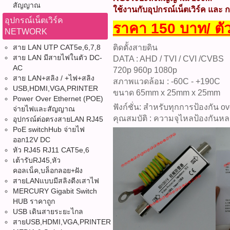
สัญญาณ
ใช้งานกับอุปกรณ์เน็ตเวิร์ค และ
อุปกรณ์เน็ตเวิร์ค
ราคา 150 บาท/ ตั
NETWORK
สาย LAN UTP CAT5e,6,7,8
ติดตั้งสายดิน
สาย LAN มีสายไฟในตัว DC-
DATA : AHD / TVI / CVI /CVBS
AC
720p 960p 1080p
สาย LAN+สลิง / +ไฟ+สลิง
สภาพแวดล้อม : -60C - +190C
USB,HDMI,VGA,PRINTER
ขนาด 65mm x 25mm x 25mm
Power Over Ethernet (POE)
ฟังก์ชั่น: สำหรับทุกการป้องกัน
จ่ายไฟและสัญญาณ
คุณสมบัติ : ความจุไหลป้องกันห
อุปกรณ์ต่อตรงสายLAN RJ45
PoE switchHub จ่ายไฟ
ออก12V DC
หัว RJ45 RJ11 CAT5e,6
เต้ารับRJ45,หัว
คอลเน็ค,บล็อกลอย+ฝัง
สายLANแบบมีสลิงตีงเสาไฟ
MERCURY Gigabit Switch
HUB ราคาถูก
USB เดินสายระยะไกล
สายUSB,HDMI,VGA,PRINTER