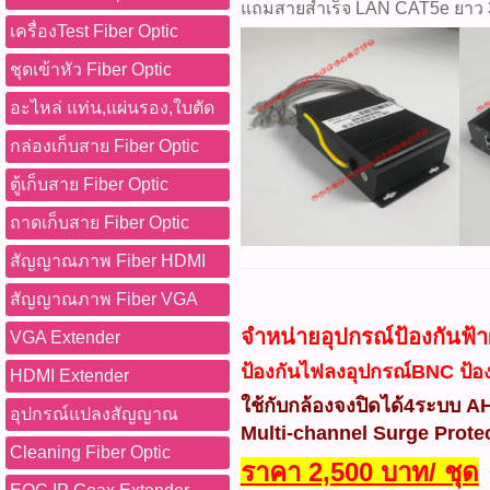
แถมสายสำเร็จ LAN CAT5e ยาว 
เครื่องTest Fiber Optic
ชุดเข้าหัว Fiber Optic
อะไหล่ แท่น,แผ่นรอง,ใบตัด
กล่องเก็บสาย Fiber Optic
ตู้เก็บสาย Fiber Optic
ถาดเก็บสาย Fiber Optic
สัญญาณภาพ Fiber HDMI
สัญญาณภาพ Fiber VGA
จำหน่ายอุปกรณ์ป้องกันฟ้า
VGA Extender
ป้องกันไฟลงอุปกรณ์BNC ป้
HDMI Extender
ใช้กับกล้องจงปิดได้4ระบบ 
อุปกรณ์แปลงสัญญาณ
Multi-channel Surge Protec
Cleaning Fiber Optic
ราคา 2,500 บาท/ ชุด