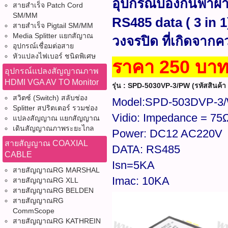
อุปกรณ์ป้องกันฟ้า
สายสำเร็จ Patch Cord
SM/MM
RS485 data ( 3 in 
สายสำเร็จ Pigtail SM/MM
Media Splitter แยกสัญาณ
วงจรปิด ที่เกิดจาก
อุปกรณ์เชื่อมต่อสาย
หัวแปลงไฟเบอร์ ชนิดพิเศษ
ราคา 250 บา
อุปกรณ์แปลงสัญญาณภาพ
HDMI VGA AV TO Monitor
รุ่น : SPD-5030VP-3/PW (รหัสสินค้า 
สวิตซ์ (Switch) สลับช่อง
Model:SPD-503DVP-3
Splitter สปริตเตอร์ รวมช่อง
Vidio: Impedance = 75
แปลงสัญญาณ แยกสัญญาณ
เดินสัญญาณภาพระยะไกล
Power: DC12 AC220V
สายสัญญาณ COAXIAL
DATA: RS485
CABLE
Isn=5KA
สายสัญญาณRG MARSHAL
Imac: 10KA
สายสัญญาณRG XLL
สายสัญญาณRG BELDEN
สายสัญญาณRG
CommScope
สายสัญญาณRG KATHREIN