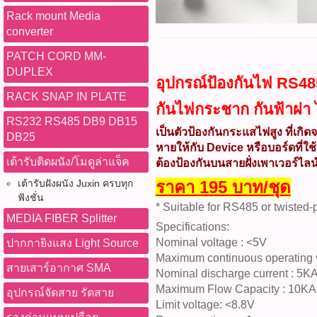
Rack mount Media
converter
PATCH CORD MM-
DUPLEX
อุปกรณ์ป้องกันไฟ RS48
RACK SNAP IN PLATE
กันไฟกระชาก กันฟ้าผ่า
RS232 RS485 DB9 DB15
เป็นตัวป้องกันกระแสไฟสูง ที่เกิด
DB25
หายให้กับ Device หรือบอร์ดที่
เต้ารับติดผนัง/โมดูล่าแจ็ค
ต้องป้องกันบนสายฝั่งเพาเวอร์ไลน์ท
ราคา 195 บาท/ชุด
เต้ารับฝังผนัง Juxin ครบทุก
ฟังชั่น
* Suitable for RS485 or twisted-p
MEDIA FIBER Splitter
Specifications:
Nominal voltage : <5V
ปากกายิงแสง Light Source
Maximum continuous operating v
สายเสาร์อากาศ SMA
Nominal discharge current : 5K
Maximum Flow Capacity : 10KA
อุปกรณ์จัดสาย รัดสาย
Limit voltage: <8.8V