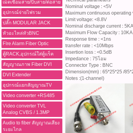
เม็ดเชื่อมสาย/บีบสาย/ต่อสาย
Nominal voltage : <5V
อุปกรณ์จ่ายไฟรวม
Maximum continuous operating v
Limit voltage: <8.8V
ปลั๊ก MODULAR JACK
Nominal discharge current : 5K
Maximum Flow Capacity : 10KA
หัวอะไหล่หัวBNC
Response time : <1ns
Flre Alarm Fiber Optic
transfer rate : <10Mbps
Insertion loss : <0.5dB
ตู้RACK,อุปกรณ์ใส่ตู้แร็ค
Impedance : 75โอม
สัญญาณภาพ Fiber DVI
Connector Type : BNC
Dimension(mm) : 65*25*25 /85*
DVI Extender
Notes :(1-channel)
อุปกรณ์แยกสัญญาณTV
Video converter +RS485
Video converter TVL
Analog CVBS / 1.3MP
Audio to fiber สัญญาณเสียง
ระยะไกล