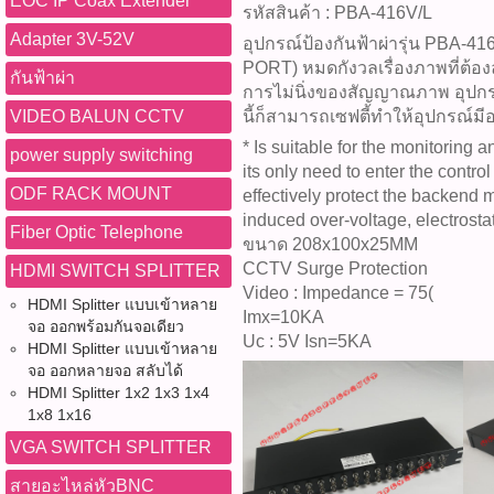
EOC IP Coax Extender
รหัสสินค้า : PBA-416V/L
Adapter 3V-52V
อุปกรณ์ป้องกันฟ้าผ่ารุ่น PBA-4
PORT) หมดกังวลเรื่องภาพที่ต้อ
กันฟ้าผ่า
การไม่นิ่งของสัญญาณภาพ อุปกรณ
VIDEO BALUN CCTV
นี้ก็สามารถเซฟตี้ทำให้อุปกรณ์มีอ
* Is suitable for the monitoring 
power supply switching
its only need to enter the control
ODF RACK MOUNT
effectively protect the backend 
induced over-voltage, electros
Fiber Optic Telephone
ขนาด 208x100x25MM
CCTV Surge Protection
HDMI SWITCH SPLITTER
Video : Impedance = 75(
HDMI Splitter แบบเข้าหลาย
Imx=10KA
จอ ออกพร้อมกันจอเดียว
Uc : 5V Isn=5KA
HDMI Splitter แบบเข้าหลาย
จอ ออกหลายจอ สลับได้
HDMI Splitter 1x2 1x3 1x4
1x8 1x16
VGA SWITCH SPLITTER
สายอะไหล่หัวBNC