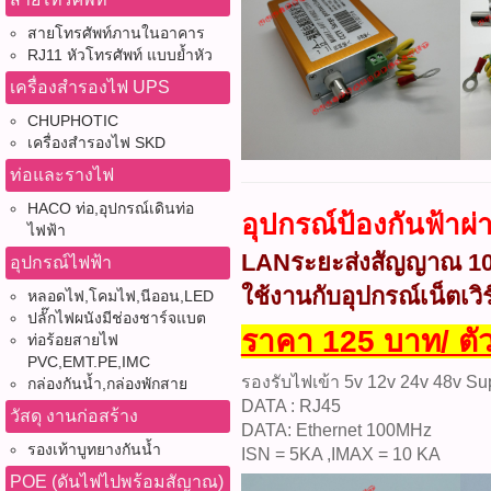
สายโทรศัพท์ภานในอาคาร
RJ11 หัวโทรศัพท์ แบบย้ำหัว
เครื่องสำรองไฟ UPS
CHUPHOTIC
เครื่องสำรองไฟ SKD
ท่อและรางไฟ
HACO ท่อ,อุปกรณ์เดินท่อ
อุปกรณ์ป้องกันฟ้าผ
ไฟฟ้า
LANระยะส่งสัญญาณ 1
อุปกรณ์ไฟฟ้า
ใช้งานกับอุปกรณ์เน็ตเ
หลอดไฟ,โคมไฟ,นีออน,LED
ปลั๊กไฟผนังมีช่องชาร์จแบต
ราคา 125 บาท/ ตั
ท่อร้อยสายไฟ
PVC,EMT.PE,IMC
รองรับไฟเข้า 5v 12v 24v 48v S
กล่องกันน้ำ,กล่องพักสาย
DATA : RJ45
วัสดุ งานก่อสร้าง
DATA: Ethernet 100MHz
รองเท้าบูทยางกันน้ำ
ISN = 5KA ,IMAX = 10 KA
POE (ดันไฟไปพร้อมสัญาณ)