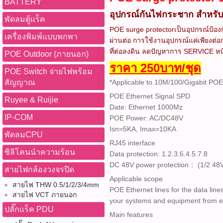
BATTERY
อุปกรณ์กันไฟกระชาก สำหรับก
พัดลมตู้แร็ค
POE surge protectorเป็นอุปกรณ์ป้องก
เครื่องพิมพ์แบบพกพา
ผ่านต่อ การใช้งานอุปกรณ์แค่เพียงต่
ที่ต่อลงดิน ลดปัญหาการ SERVICE หน้
POE Outdoor (ภายนอก)
ราคา 250บาท/ชุด
POE Switch จ่ายไฟพร้อม
สัญญาณ
*Applicable to 10M/100/Gigabit POE
POE Ethernet Signal SPD
Ruyee & Ruijie
Date: Ethernet 1000Mz
IP-COM
POE Power: AC/DC48V
Isn=5KA, Imax=10KA
พัดลมCPU
RJ45 interface
ซิลิโคนนำความร้อน
Data protection: 1.2.3.6.4.5.7.8
DC 48V power protection： (1/2 48V+
สายไฟกล้องวงจรปิด
Applicable scope
สายไฟ THW 0.5/1/2/3/4mm
POE Ethernet lines for the data lin
สายไฟ VCT ภายนอก
your systems and equipment from el
ปลั๊กแร็ค PDU
Main features