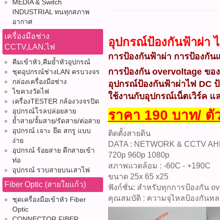
MEDIA & Switch
INDUSTRIAL ทนทุกสภาพ
อากาศ
เครื่องมือช่าง
อุปกรณ์ป้องกันฟ้าผ่
CCTV,LAN,ไฟ
การป้องกันฟ้าผ่า การป้องกั
คีมเข้าหัว,คีมย้ำหัวอุปกรณ์
การป้องกัน overvoltage ของ
ชุดอุปกรณ์ช่างLAN ครบวงจร
กล่องเครื่องมือช่าง
อุปกรณ์ป้องกันฟ้าผ่าไฟ DC 
ไขควงวัดไฟ
ใช้งานกับอุปกรณ์เน็ตเวิร์ค
เครื่องTESTER กล้องวงจรปิด
อุปกรณ์โรลปล่อยสาย
ราคา 190 บาท/ ตั
ย้ำสาย/จั้มสาย/รัดสาย/ต่อสาย
อุปกรณ์ เจาะ ยึด สกรู แบบ
ติดตั้งสายดิน
ง่าย
DATA : NETWORK & CCTV AHD 
อุปกรณ์ ร้อยสาย ดึกสายเข้า
720p 960p 1080p
ท่อ
สภาพแวดล้อม : -60C - +190C
อุปกรณ์ รวบสายบนเสาไฟ
ขนาด 25x 65 x25
Fiber Optic (สายใยแก้ว)
ฟังก์ชั่น: สำหรับทุกการป้องกัน
คุณสมบัติ : ความจุไหลป้องกันห
ชุดเครื่องมือเข้าหัว Fiber
Optic
CONNECTOR FIBER