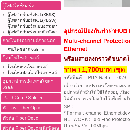
ตู้ไฟสวิทช์บอร์ด
ตู้ไฟสวิทช์บอร์ดKJL(KBSS)
ตู้ไฟสวิทช์บอร์ดKJL(KBSW)
ตู้ไฟสวิทช์บอร์ดแบบธรรมดา
อุปกรณ์ป้องกันฟ่าผ่าHU
ตู้ไฟสวิทช์บอร์ดแบบมีหลังคา
Multi-channel Protectio
สายไฟดรอปวายด์ภายนอก
Ethernet
สายไฟขนาด 0.9mm
โคมไฟโซล่าเซลล์
พร้อมสายลงกราวด์ขนาดให
โคมไฟถนนโซล่าเซลล์
ราคา 1,700บาท /ชุด
โคมไฟสปอตไลท์โซล่าเซลล์
รหัสสินค้า : PBA-RJ45-E100/8
อุปกรณ์การเดินสายโซล่า
เนื่องด้วยจากประเทศไทยของเรามี
เซลล์
อุปกรณ์ตัวอื่นให้ใช้ได้คงอยู่ เน
PatchCord / Splitter
ไฟพัง เราควรป้องกันไว้เพื่อที่จ
SPD
หัวFast Fiber Optic
* For multi-channel Ethernet de
หัวต่อ Fiber Optic
NETWORK : Tele Fine Protecti
Un < 5V Ve 100Mbps
หัวต่อ Fiber Optic ชนิดพิเศษ