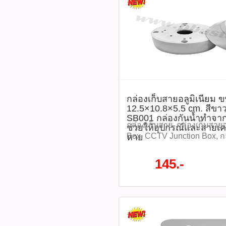
วีดีโอความละเอียดสูงต่อเนื่
พร้อมคุณสมบัติทนต่อสภาพแ
หลาย เหมาะสำหรับใช้งานท
ภายนอกอาคาร ราคา 690 บาท
S1(รหัสสินค้า : P05302) Pr
ST2‑128‑S1 (also labeled 
Capacity: 128 GB MicroSD
Class Ratings: Class 10, 
up to ~95 MB/s Write Speed
กล่องเก็บสายอลูมิเนียม 
NAND Flash Type: 3D TLC, 
12.5×10.8×5.5 cm. สีขาว
P/E cycles Durability: Temp
SB001 กล่องกันน้ำทำจากอะ
0 °C to 70 °C Waterproof, sh
กล่องเก็บสาย, กล่องเก็บสายอ
ช่วยให้อุปกรณ์และสายเคเ
anti‑X‑ray Designed for: vi
Box, CCTV Junction Box, ก
หาย
usage such as IP CCTV and
วงจรปิด, กล่องพักสาย, กล่องก
systems—tested compatible
อุปกรณ์ติดตั้งกล้อง, อุปกรณ
145.-
Dahua cameras ดาวน์โหลด
Junction Box, กล่องเก็บสาย
Datasheet ​แนะนำวิธีการใช้
GLINK SB001, SB001 กล่องเ
MicroSD เข้ากับช่องใส่การ์
ขนาด 12.5×10.8×5.5 cm. สีข
หรืออุปกรณ์ที่รองรับ -เปิดอุ
SB001 กล่องกันน้ำทำจากอะลูม
ค่าระบบ > Format การ์ด (
อุปกรณ์และสายเคเบิ้ลของคุ
อุปกรณ์เท่านั้น) -ตรวจสอบ
แข็งแกร่งและได้รับการออก