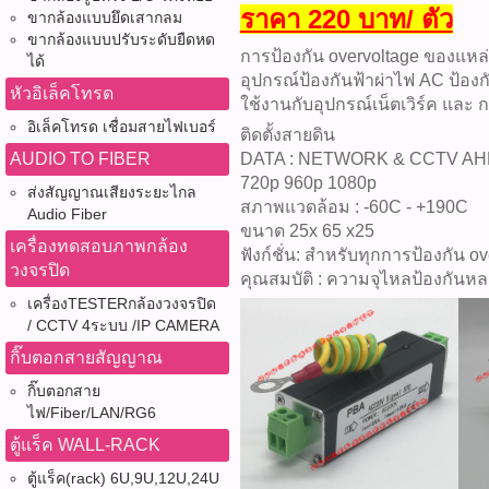
ราคา 220 บาท/ ตัว
ขากล้องแบบยึดเสากลม
ขากล้องแบบปรับระดับยืดหด
การป้องกัน overvoltage ของแหล
ได้
อุปกรณ์ป้องกันฟ้าผ่าไฟ AC ป้อ
หัวอิเล็คโทรด
ใช้งานกับอุปกรณ์เน็ตเวิร์ค และ
อิเล็คโทรด เชื่อมสายไฟเบอร์
ติดตั้งสายดิน
DATA : NETWORK & CCTV AHD 
AUDIO TO FIBER
720p 960p 1080p
ส่งสัญญาณเสียงระยะไกล
สภาพแวดล้อม : -60C - +190C
Audio Fiber
ขนาด 25x 65 x25
เครื่องทดสอบภาพกล้อง
ฟังก์ชั่น: สำหรับทุกการป้องกัน
วงจรปิด
คุณสมบัติ : ความจุไหลป้องกันห
เครื่องTESTERกล้องวงจรปิด
/ CCTV 4ระบบ /IP CAMERA
กิ๊บตอกสายสัญญาณ
กิ๊บตอกสาย
ไฟ/Fiber/LAN/RG6
ตู้แร็ค WALL-RACK
ตู้แร็ค(rack) 6U,9U,12U,24U