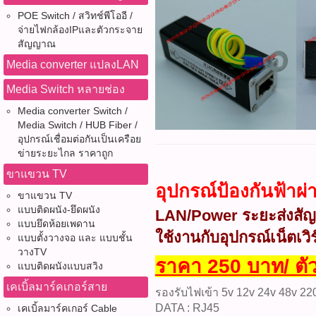
POE Switch / สวิทช์พีโออี /
จ่ายไฟกล้องIPและตัวกระจาย
สัญญาณ
Media converter แปลงLAN
Media Switch หลายช่อง
Media converter Switch /
Media Switch / HUB Fiber /
อุปกรณ์เชื่อมต่อกันเป็นเครือย
ข่ายระยะไกล ราคาถูก
ขาแขวน TV
อุปกรณ์ป้องกันฟ้า
ขาแขวน TV
แบบติดผนัง-ยึดผนัง
LAN/Power ระยะส่งส
แบบยึดห้อยเพดาน
ใช้งานกับอุปกรณ์เน็ตเ
แบบตั้งวางจอ และ แบบชั้น
วางTV
ราคา 250 บาท/ ตั
แบบติดผนังแบบสวิง
เคเบิ้ลมาร์คเกอร์สาย
รองรับไฟเข้า 5v 12v 24v 48v 22
DATA : RJ45
เคเบิ้ลมาร์คเกอร์ Cable