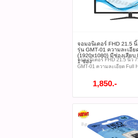
วิดีโอ, 128GB, MicroSDXC,
ร้อน, เมมโมรี่การ์ดกันน้ำ, 
IMOU, ST2-128 ติดตามโปรโ
หมด WWW.PBASUPPLY.NET 
ที่นี้ 065-862-4063(sale โอ
Watcharapong.pbasupply
987-3656 (saleธิป) ​ @p
จอมอนิเตอร์ FHD 21.5 น
รุ่น GMT-01 ความละเอีย
thanathip.pbasupply@gma
(1920x1080) มีช่องเสียบ
2686 (sale ตี๋)
จอมอนิเตอร์ FHD 21.5 นิ้ว 
1 ช่อง
GMT-01 ความละเอียด Full
(1920x1080) มีช่องเสียบ HD
ช่อง ราคา 1,850 บาท Specif
1,850.-
Size : 21.5 Inches -Panel T
: 1920x1080 -Display Color
Ratio : 16:9 -Viewing angle 
Brightness : 250cd/m2 -Refr
Response time :5ms -Contr
โปรโมชั่นทั้งหมด WWW.
#ติดต่อซื้อสินค้าที่นี้ 065-86
@pbasupply4