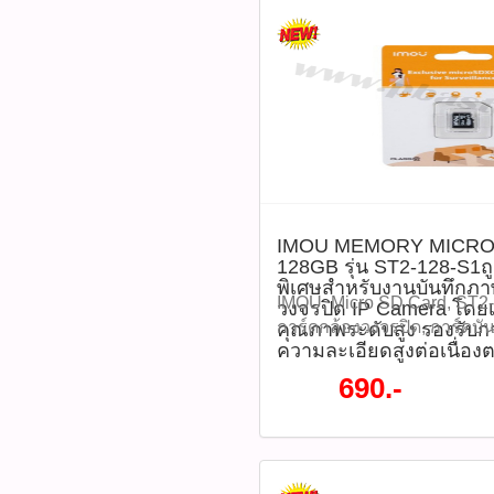
IMOU MEMORY MICRO
128GB รุ่น ST2-128-S1
พิเศษสำหรับงานบันทึกภ
IMOU, Micro SD Card, ST2-
วงจรปิด IP Camera โดย
การ์ดกล้องวงจรปิด, การ์ดบัน
คุณภาพระดับสูง รองรับกา
ความละเอียดสูงต่อเนื่อง
MicroSDXC, เมมโมรี่การ์ดทน
การ์ดกันน้ำ, U3, V30, เมมก
690.-
IMOU MEMORY MICRO SD 
ST2-128-S1ถูกออกแบบมาเป
บันทึกภาพจากกล้องวงจรปิด
เฉพาะ ด้วยคุณภาพระดับสูง 