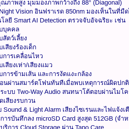
คุณภาพสูง มุมมองภาพกว้างถึง 88° (Diagonal)
Night Vision อินฟราเรด 850nm มองเห็นในที่มืดไ
โลยี Smart AI Detection ตรวจจับอัจฉริยะ เช่น
บบุคคล
สัตว์เลี้ยง
เสียงร้องเด็ก
บการเคลื่อนไหว
บเสียงเห่า/เสียงแมว
บการข้ามเส้น และการงัดแงะกล้อง
ตือนผ่านสมาร์ตโฟนทันทีเมื่อพบเหตุการณ์ผิดปกติ
ับระบบ Two-Way Audio สนทนาโต้ตอบผ่านไมโ
ดเสียงรบกวน
 Sound & Light Alarm เสียงไซเรนและไฟแจ้งเตือน 
บการบันทึกลง microSD Card สูงสุด 512GB (จำ
บบริการ Cloud Storage ผ่าน Tapo Care