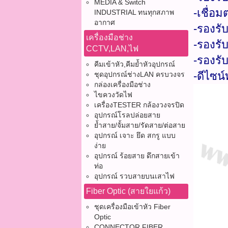
MEDIA & Switch
-เชื่อม
INDUSTRIAL ทนทุกสภาพ
อากาศ
-รองรั
เครื่องมือช่าง
-รองรั
CCTV,LAN,ไฟ
-รองรั
คีมเข้าหัว,คีมย้ำหัวอุปกรณ์
-ดีไซน
ชุดอุปกรณ์ช่างLAN ครบวงจร
กล่องเครื่องมือช่าง
ไขควงวัดไฟ
เครื่องTESTER กล้องวงจรปิด
อุปกรณ์โรลปล่อยสาย
ย้ำสาย/จั้มสาย/รัดสาย/ต่อสาย
อุปกรณ์ เจาะ ยึด สกรู แบบ
ง่าย
อุปกรณ์ ร้อยสาย ดึกสายเข้า
ท่อ
อุปกรณ์ รวบสายบนเสาไฟ
Fiber Optic (สายใยแก้ว)
ชุดเครื่องมือเข้าหัว Fiber
Optic
CONNECTOR FIBER