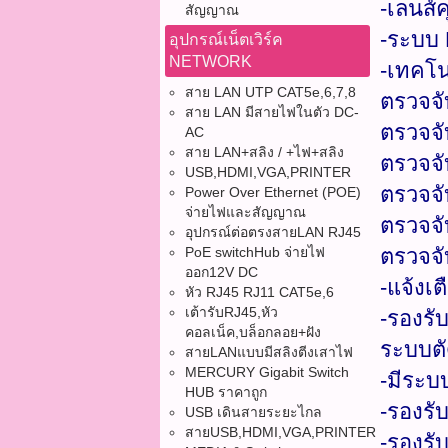
-เลนส์
สัญญาณ
-ระบบ 
อุปกรณ์เน็ตเวิร์ค
NETWORK
-เทคโน
สาย LAN UTP CAT5e,6,7,8
ตรวจจั
สาย LAN มีสายไฟในตัว DC-
ตรวจจับ
AC
สาย LAN+สลิง / +ไฟ+สลิง
ตรวจจับ
USB,HDMI,VGA,PRINTER
ตรวจจั
Power Over Ethernet (POE)
จ่ายไฟและสัญญาณ
ตรวจจั
อุปกรณ์ต่อตรงสายLAN RJ45
PoE switchHub จ่ายไฟ
ตรวจจั
ออก12V DC
-แจ้งเ
หัว RJ45 RJ11 CAT5e,6
เต้ารับRJ45,หัว
-รองร
คอลเน็ค,บล็อกลอย+ฝัง
ระบบตั
สายLANแบบมีสลิงตีงเสาไฟ
MERCURY Gigabit Switch
-มีระบบ
HUB ราคาถูก
-รองรั
USB เดินสายระยะไกล
สายUSB,HDMI,VGA,PRINTER
-รองรั