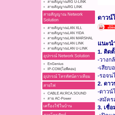
สายสัญญาณRG U-LINK
สายสัญญาณRG LINK
สายสัญญาณ Network
ดาวน์
Solution
สายสัญญาณLAN XLL
สายสัญญาณLAN YIDA
สายสัญญาณLAN MARSHAL
แนะนำ
สายสัญญาณLAN LINK
สายสัญญาณLAN U-LINK
1. ติดตั
อุปกรณ์ Network Solution
-วางกล
EnGenius
-เสียบ
IP-COM(ไอพีคอม)
-รอจนไ
อุปกรณ์ โทรทัศน์ดาวเทียม
2. ดาว
สายไฟ
-ดาวน์
CABLE AV,RCA,SOUND
สาย AC-Power
-สมัคร
เครื่องใช้ในบ้าน
3. เชื่
สายโทรศัพท์