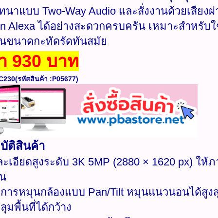
นาแบบ Two-Way Audio และสั่งงานด้วยเสียงผ่า
 Alexa ได้อย่างสะดวกครบครัน เหมาะสำหรับใ
นขนาดกะทัดรัดทันสมัย
า 930 บาท
C230(รหัสสินค้า :P05677)​​
ัติสินค้า
ะเอียดสูงระดับ 3K 5MP (2880 × 1620 px) ให้ภ
วน
บการหมุนกล้องแบบ Pan/Tilt หมุนแนวนอนได้สูงส
มพื้นที่ได้กว้าง