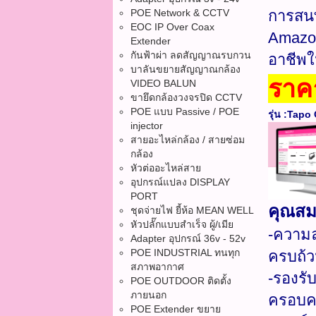
POE Network & CCTV
การสนท
EOC IP Over Coax
Amazon
Extender
กันฟ้าผ่า ลดสัญญาณรบกวน
อาชีพใ
บาลันขยายสัญญาณกล้อง
ราค
VIDEO BALUN
ขายึดกล้องวงจรปิด CCTV
POE แบบ Passive / POE
รุ่น :Tapo 
injector
สายอะไหล่กล้อง / สายซ่อม
กล้อง
หัวต่ออะไหล่สาย
อุปกรณ์แปลง DISPLAY
PORT
คุณสมบ
ชุดจ่ายไฟ ยี้ห้อ MEAN WELL
หัวปลั๊กแบบสำเร็จ ผู้/เมีย
-ความล
Adapter อุปกรณ์ 36v - 52v
POE INDUSTRIAL ทนทุก
ครบถ้
สภาพอากาศ
-รองรั
POE OUTDOOR ติดตั้ง
ภายนอก
ครอบคลุ
POE Extender ขยาย