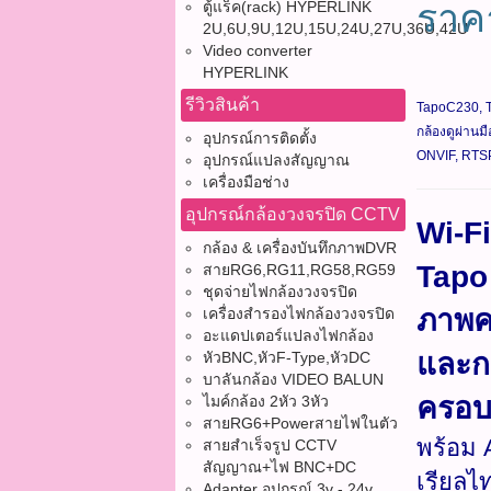
รา
ตู้แร็ค(rack) HYPERLINK
2U,6U,9U,12U,15U,24U,27U,36U,42U
Video converter
HYPERLINK
รีวิวสินค้า
TapoC230, T
กล้องดูผ่านม
อุปกรณ์การติดตั้ง
ONVIF, RTSP,
อุปกรณ์แปลงสัญญาณ
เครื่องมือช่าง
อุปกรณ์กล้องวงจรปิด CCTV
Wi-F
กล้อง & เครื่องบันทึกภาพDVR
Tapo 
สายRG6,RG11,RG58,RG59
ชุดจ่ายไฟกล้องวงจรปิด
ภาพคม
เครื่องสำรองไฟกล้องวงจรปิด
อะแดปเตอร์แปลงไฟกล้อง
และก
หัวBNC,หัวF-Type,หัวDC
บาลันกล้อง VIDEO BALUN
ครอบ
ไมค์กล้อง 2หัว 3หัว
สายRG6+Powerสายไฟในตัว
พร้อม 
สายสำเร็จรูป CCTV
สัญญาณ+ไฟ BNC+DC
เรียลไท
Adapter อุปกรณ์ 3v - 24v