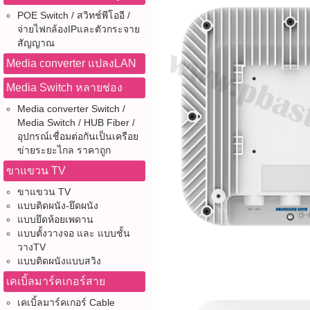
POE Switch / สวิทช์พีโออี /
จ่ายไฟกล้องIPและตัวกระจาย
สัญญาณ
Media converter แปลงLAN
Media Switch หลายช่อง
Media converter Switch /
Media Switch / HUB Fiber /
อุปกรณ์เชื่อมต่อกันเป็นเครือย
ข่ายระยะไกล ราคาถูก
ขาแขวน TV
ขาแขวน TV
แบบติดผนัง-ยึดผนัง
แบบยึดห้อยเพดาน
แบบตั้งวางจอ และ แบบชั้น
วางTV
แบบติดผนังแบบสวิง
เคเบิ้ลมาร์คเกอร์สาย
เคเบิ้ลมาร์คเกอร์ Cable