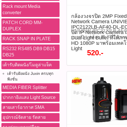
-รองรับ Smart Detection เช่
ชัดแม้ในสภาพแสงน้อย ด้วยเซ
Rack mount Media
Human & Vehicle Detection
CMOS และเลนส์รูรับแสง F1
converter
กล้องวงจรปิด 2MP Fixed D
งานร่วมกับ NVR ได้หลากหลาย
ColorHunter + Wise-ISP ช่ว
Network Camera UNIVIE
PATCH CORD MM-
กล้องได้ 3 แกน (3-Axis) ดา
สีสัน และลดภาพเบลอในเวล
IPC2122LB-AF40-DL-EC
DUPLEX
Datasheet แนะนำวิธีการใช้ง
ส่องสว่างแบบ Warm Light ระ
UNIVIEW, IPC2122LB-AF40
ปิด IP Network Camera
ในตำแหน่งที่ต้องการ พร้อมป
ไมโครโฟนในตัว รองรับ Po
วงจรปิด, กล้อง IP, IP Camer
Dual Light Bullet ที่ให้ภ
RACK SNAP IN PLATE
ครอบคลุมพื้นที่ 2)เชื่อมต่อ
น้ำกันฝุ่น IP67 เหมาะสำหรับ
HD 1080P มาพร้อมเทคโน
Bullet Camera, Smart Dual L
Switch หรือใช้อะแดปเตอร์ D
Light
RS232 RS485 DB9 DB15
ภายนอกอาคาร ราคา 1,340 บ
Camera, IR 30 เมตร, Warm 
520.-
เข้าสู่ NVR หรือโปรแกรม E
DB25
:IPC3624LE-ADF28K-WP-L(ร
Built-in Mic, ไมโครโฟนในต
4)ตั้งค่าความละเอียด การบั
P06073)​ คุณสมบัติสินค้า -
Detection, Motion Detection
เต้ารับติดผนัง/โมดูล่าแจ็ค
เตือน 5)หากต้องการบันทึก
(2560 × 1440) -เซ็นเซอร์ภ
ONVIF, IP67, กล้องภายนอ
ติดตั้ง MicroSD Card ได้สูงส
เต้ารับฝังผนัง Juxin ครบทุก
-เลนส์ Fixed ขนาด 2.8 มม. 
Network Camera, กล้องรัก
งานระบบ Motion Detection
ฟังชั่น
F1.0 ให้ภาพสว่างแม้ในที่แส
กล้อง UNV กล้องวงจรปิด 2M
Vehicle Detection เพื่อแจ้ง
ColorHunter + Wise-ISP แส
Bullet Network Camera UNI
MEDIA FIBER Splitter
Diagram (แผนภาพการเชื่อมต
กลางคืน -รองรับ 120dB Tr
IPC2122LB-AF40-DL-ECO เป
ปากกายิงแสง Light Source
คมชัดแม้ในเวลากลางคืนด้วย
แสงย้อน -รองรับการบีบอัด Ul
Network Camera แบบ 2MP F
Wise-ISP -เลนส์ F1.0 รับแส
H.264 / MJPEG -ไฟส่องสว่
Bullet ที่ให้ภาพคมชัดระดับ
สายเสาร์อากาศ SMA
ทั่วไป -มีไมโครโฟนในตัว สา
ระยะสูงสุด 30 เมตร -ไมโครโ
พร้อมเทคโนโลยี Smart Dual
-รองรับ PoE เดินสายเพียงเส้น
อุปกรณ์จัดสาย รัดสาย
Mic) -รองรับการ์ด MicroSD 
สลับการทำงานระหว่างไฟอิน
มาตรฐาน IP67 เหมาะทั้ง
-รองรับ PoE (IEEE 802.3af
สีขาว (Warm Light) ได้อย่า