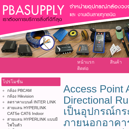
หน้าแรก
สินค้า
ติดต่อ
โปรโมชั่น
Access Point 
กล้อง PBCAM
กล้อง Hikvision
Directional R
ลดราคาแบนด์ INTER LINK
สายแลน HYPERLINK
เป็นอุปกรณ์ก
CAT5e CAT6 Indoor
ภายนอกอาคาร
สายแลน HYPERLINK แบบมี
ไฟในตัว