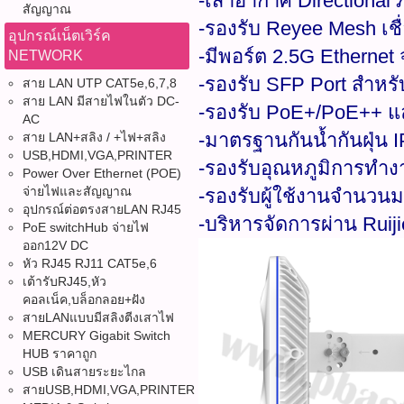
-เสาอากาศ Directional
สัญญาณ
-รองรับ Reyee Mesh เชื่
อุปกรณ์เน็ตเวิร์ค
-มีพอร์ต 2.5G Ethernet
NETWORK
-รองรับ SFP Port สำหรั
สาย LAN UTP CAT5e,6,7,8
สาย LAN มีสายไฟในตัว DC-
-รองรับ PoE+/PoE++ 
AC
-มาตรฐานกันน้ำกันฝุ่น 
สาย LAN+สลิง / +ไฟ+สลิง
USB,HDMI,VGA,PRINTER
-รองรับอุณหภูมิการทำง
Power Over Ethernet (POE)
จ่ายไฟและสัญญาณ
-รองรับผู้ใช้งานจำนวนมา
อุปกรณ์ต่อตรงสายLAN RJ45
-บริหารจัดการผ่าน Ruiji
PoE switchHub จ่ายไฟ
ออก12V DC
หัว RJ45 RJ11 CAT5e,6
เต้ารับRJ45,หัว
คอลเน็ค,บล็อกลอย+ฝัง
สายLANแบบมีสลิงตีงเสาไฟ
MERCURY Gigabit Switch
HUB ราคาถูก
USB เดินสายระยะไกล
สายUSB,HDMI,VGA,PRINTER