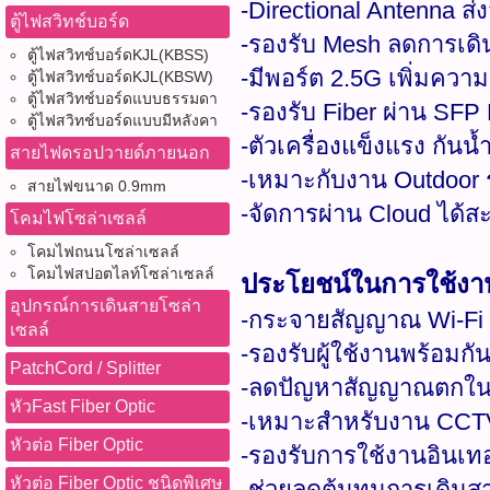
-Directional Antenna 
ตู้ไฟสวิทช์บอร์ด
-รองรับ Mesh ลดการเดิน
ตู้ไฟสวิทช์บอร์ดKJL(KBSS)
-มีพอร์ต 2.5G เพิ่มความ
ตู้ไฟสวิทช์บอร์ดKJL(KBSW)
ตู้ไฟสวิทช์บอร์ดแบบธรรมดา
-รองรับ Fiber ผ่าน SFP 
ตู้ไฟสวิทช์บอร์ดแบบมีหลังคา
-ตัวเครื่องแข็งแรง กันน้
สายไฟดรอปวายด์ภายนอก
-เหมาะกับงาน Outdoor 
สายไฟขนาด 0.9mm
-จัดการผ่าน Cloud ได้ส
โคมไฟโซล่าเซลล์
โคมไฟถนนโซล่าเซลล์
โคมไฟสปอตไลท์โซล่าเซลล์
ประโยชน์ในการใช้งา
อุปกรณ์การเดินสายโซล่า
-กระจายสัญญาณ Wi-Fi 
เซลล์
-รองรับผู้ใช้งานพร้อม
PatchCord / Splitter
-ลดปัญหาสัญญาณตกในพื
หัวFast Fiber Optic
-เหมาะสำหรับงาน CCTV
หัวต่อ Fiber Optic
-รองรับการใช้งานอินเทอ
หัวต่อ Fiber Optic ชนิดพิเศษ
-ช่วยลดต้นทุนการเดิน