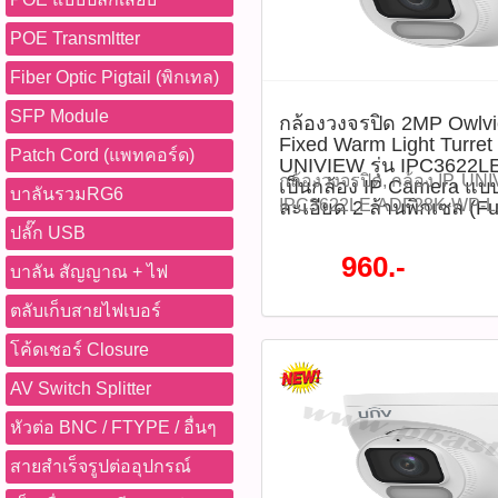
POE Transmltter
Fiber Optic Pigtail (พิกเทล)
SFP Module
กล้องวงจรปิด 2MP Owlv
Fixed Warm Light Turre
Patch Cord (แพทคอร์ด)
UNIVIEW รุ่น IPC3622
กล้องวงจรปิด, กล้อง IP, UN
เป็นกล้อง IP Camera แบ
บาลันรวมRG6
IPC3622LE-ADF28K-WP-L, 
ละเอียด 2 ล้านพิกเซล (F
ISP, ColorHunter, กล้อง 2MP
ปลั๊ก USB
Camera, Warm Light, PoE Ca
960.-
บาลัน สัญญาณ + ไฟ
in Mic, Human Detection, Ve
WDR 120dB, H.265, Ultra2
ตลับเก็บสายไฟเบอร์
512GB, Network Camera, CC
โค้ดเชอร์ Closure
กล้องร้านค้า, กล้องสำนักงา
ระบบรักษาความปลอดภัย กล
AV Switch Splitter
Owlview Wise-ISP Fixed Wa
Network Camera UNIVIEW ร
หัวต่อ BNC / FTYPE / อื่นๆ
ADF28K-WP-L เป็นกล้อง IP
สายสำเร็จรูปต่ออุปกรณ์
ความละเอียด 2 ล้านพิกเซล (