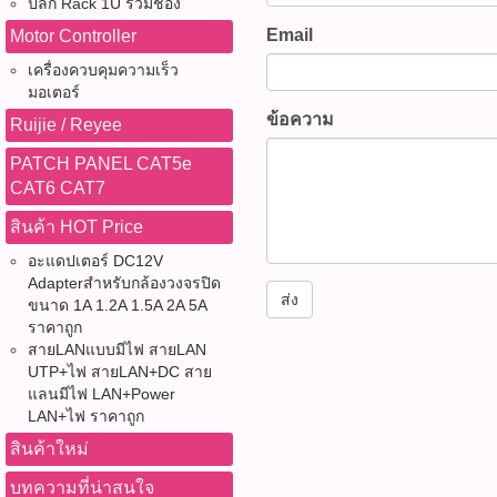
layer Shielding) เพื่อให้ก
ปลั๊ก Rack 1U รวมช่อง
UNIVIEW,UNV,IPC3624LE
ภาพพร้อมเสียง -ประหยัดพื้นที
-ฟังก์ชัน RJ45 TDR 3.0 ต
เสถียร ลดการสูญเสียสัญญ
Email
Motor Controller
L,กล้องวงจรปิด,กล้อง IP,IP 
265 -รองรับ PoE เดินสายง่า
ขาด สายช็อต ค่า Attenuation,
Broadcast, Studio, กล้องถ
Camera,4MP,Owlview,Wise
การติดตั้ง -กันน้ำกันฝุ่น I
เครื่องควบคุมความเร็ว
Impedance และ Skew ได้สูง
CCTV และงานโปรดักชันวิดี
ISP,ColorHunter,Warm Ligh
มอเตอร์
อาคารได้ -รองรับ Human Bo
สอบคุณภาพสาย LAN (Cable 
สาย SDI 12G BNC 75Ω ยาว 
คืน,กล้องกันน้ำ IP67,PoE,Mi
การแจ้งเตือนผิดพลาด -ใช้พล
ข้อความ
Cable Tracer พร้อมตัวรับ
Ruijie / Reyee
บาท รุ่น :SDI-4K60Hz-03M (ร
Mic,ONVIF,CCTV,กล้องรัก
-รองรับมาตรฐาน ONVIF ใช้
รวดเร็ว -รองรับการตรวจสอ
P05914) ยาว 0.5 เมตรราคา 1
PATCH PANEL CAT5e
ปลอดภัย,กล้องวงจรปิดภายน
หลากหลายยี่ห้อ ประโยชน์ใน
/ at / bt (PoE++) และ PoE 
4K60Hz-05M (รหัสสินค้า : 
CAT6 CAT7
ภายใน,Network Camera,256
ระวังบ้านพักอาศัยตลอด 24 ชั
พร้อมแสดงแรงดันไฟ คู่สาย
ราคา 170 บาท รุ่น :SDI-4K6
CMOS,F1.0,Ultra265,H.26
ความปลอดภัยร้านค้า สำนัก
ไฟ -ตรวจสอบ Link Speed, Po
: P05916) ยาว 1.5 เมตรราคา
สินค้า HOT Price
120dB,UNIVIEW Owlview ติ
-ตรวจสอบพื้นที่จอดรถ ทางเข
LLDP/CDP -ค้นหา IP Came
4K60Hz-1.5M (รหัสสินค้า :
อะแดปเตอร์ DC12V
หมด WWW.PBASUPPLY.NET 
-บันทึกภาพพร้อมเสียงเพื่อใช้
ระบบ (IP Discovery / IP Sca
ราคา 270 บาท รุ่น :SDI-4K6
Adapterสำหรับกล้องวงจรปิด
ที่นี้ 065-862-4063(sale โอ
เหตุการณ์ -ลดความเสี่ยง
Traceroute และ PPPoE Test
: P05918) ยาว 3 เมตรราคา 3
ส่ง
ขนาด 1A 1.2A 1.5A 2A 5A
Watcharapong.pbasupply
การบุกรุก -ตรวจสอบสถานที
Server สำหรับโอนไฟล์และร
4K60Hz-3M (รหัสสินค้า : P
ราคาถูก
987-3656 (saleธิป) ​ @p
อินเทอร์เน็ต -เหมาะสำหรั
บันทึกผลการทดสอบเป็น CSV /
ราคา 460 บาท รุ่น :SDI-4K6
สายLANแบบมีไฟ สายLAN
thanathip.pbasupply@gma
ปลอดภัยทั้งภายในและภาย
Digital Multimeter สำหรับว
: P05920) ยาว 10 เมตรราคา 
UTP+ไฟ สายLAN+DC สาย
2686 (sale ตี๋)
ระวัง -ควรใช้ PoE Switch หร
ความต้านทาน, ความถี่, ควา
4K60Hz-10M (รหัสสินค้า : 
แลนมีไฟ LAN+Power
ได้มาตรฐาน IEEE 802.3af -หล
จับไฟ AC (Live Wire) -รองรั
LAN+ไฟ ราคาถูก
15 เมตรราคา 1,250 บาท รุ่
หันเข้าหาแสงแดดหรือแสงสว
Meter (OPM) และ Visual Fau
(รหัสสินค้า : P05922) ยาว 
สินค้าใหม่
ติดตั้งให้แน่นหนาเพื่อป้องกั
สำหรับงานไฟเบอร์ออปติก -
บาท รุ่น :SDI-4K60Hz-20M (ร
-ตรวจสอบการซีลหัวสาย LA
บทความที่น่าสนใจ
Test สำหรับสาย BNC, CAT
P05923) ยาว 30 เมตรราคา 2,