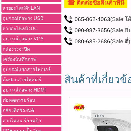
☎ ติดต่อซื้อสินค้าที่นี่
สายอะไหล่หัวLAN
อุปกรณ์ต่อพ่วง USB
065-862-4063
(Sale โอ
สายอะไหล่หัวDC
090-987-3656
(Sale ธิ
อุปกรณ์ต่อพ่วง VGA
080-635-2686
(Sale ตี๋)
กล้องวงจรปิด
เครื่องบันทึกภาพ
อุปกรณ์แยกสายไฟเบอร์
สินค้าที่เกี่ยวข้
คีมปอกสายไฟเบอร์
อุปกรณ์ต่อพ่วง HDMI
ท่อหดความร้อน
กล้องติดรถยนต์
สายไฟเบอร์ออฟติก
POE แบบปลั๊กเสียบ