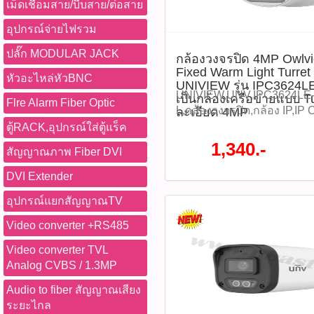
โดดเด่นด้วยเทคโนโลยี Colo
เม็ดเชื่อมสาย/บีบสาย/ต่อสาย
Wise-ISP ช่วยให้ภาพสีกลา
อุปกรณ์จ่ายไฟรวม
สภาพแสงน้อยมาก พร้อมเลนส
F1.0 และไฟ Warm Light ระยะ
ปลั๊ก MODULAR JACK
กล้องวงจรปิด 4MP Owlv
เมตร เหมาะสำหรับบ้านพักอา
Fixed Warm Light Turre
ค้า โรงงาน และพื้นที่ที่ต้อ
หัวอะไหล่หัวBNC
UNIVIEW รุ่น IPC3624
ชั่วโมง รองรับการบันทึกลง 
UNIVIEW,UNV,IPC3624LE
เป็นกล้องเครือข่ายแบบ T
Flre Alarm Fiber Optic
512GB และรองรับการจ่ายไฟ
L,กล้องวงจรปิด,กล้อง IP,IP 
ละเอียด 4MP
สะดวกในการติดตั้ง ราคา 960
Camera,4MP,Owlview,Wise
ตู้RACK,อุปกรณ์ใส่ตู้แร็ค
:IPC3622LE-ADF28K-WP-L(ร
ISP,ColorHunter,Warm Ligh
1,340.-
สัญญาณภาพ Fiber DVI
P06075)​ คุณสมบัติสินค้า -
คืน,กล้องกันน้ำ IP67,PoE,Mi
(1920 × 1080) สูงสุด 30fps -
Mic,ONVIF,CCTV,กล้องรัก
DVI Extender
CMOS -เลนส์ Fixed ขนาด 2.8
ปลอดภัย,กล้องวงจรปิดภายน
อุปกรณ์แยกสัญญาณTV
F1.0 รับแสงได้ดีเยี่ยม -เทค
ภายใน,Network Camera,256
with Wise-ISP ให้ภาพสีแม
CMOS,F1.0,Ultra265,H.26
Video converter +RS485
-รองรับ True WDR 120dB 
120dB,UNIVIEW Owlview ก
-รองรับการบีบอัดภาพ Ultra2
Owlview Wise-ISP Fixed Wa
Video converter TVL
และ MJPEG -ไฟ Warm Light 
Network Camera UNIVIEW ร
Analog CVBS / 1.3MP
สูงสุด 30 เมตร -ไมโครโฟนในต
ADF28K-WP-L เป็นกล้องเครื
Audio to fiber สัญญาณเสียง
-รองรับ MicroSD Card สูงสุ
ความละเอียด 4MP ในซีรีส์ 
ระยะไกล
PoE (IEEE 802.3af) -มาตรฐา
Fixed Warm Light ที่ออกแบ