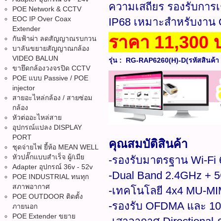
ความเสถียร รองรับการเ
POE Network & CCTV
EOC IP Over Coax
IP68 เหมาะสำหรับงาน 
Extender
ราคา 11,300 
กันฟ้าผ่า ลดสัญญาณรบกวน
บาลันขยายสัญญาณกล้อง
VIDEO BALUN
รุ่น : RG-RAP6260(H)-D(รหัสสินค้า 
ขายึดกล้องวงจรปิด CCTV
POE แบบ Passive / POE
injector
สายอะไหล่กล้อง / สายซ่อม
กล้อง
หัวต่ออะไหล่สาย
อุปกรณ์แปลง DISPLAY
PORT
คุณสมบัติสินค้า
ชุดจ่ายไฟ ยี้ห้อ MEAN WELL
หัวปลั๊กแบบสำเร็จ ผู้/เมีย
-รองรับมาตรฐาน Wi-Fi 
Adapter อุปกรณ์ 36v - 52v
-Dual Band 2.4GHz + 
POE INDUSTRIAL ทนทุก
สภาพอากาศ
-เทคโนโลยี 4x4 MU-MIM
POE OUTDOOR ติดตั้ง
-รองรับ OFDMA และ 102
ภายนอก
POE Extender ขยาย