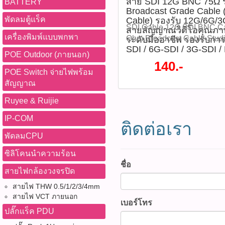
ภาพ -ไฟ Warm Light ให้ภาพ
สาย SDI 12G BNC 75Ω 
BATTERY
ในตัว (Built-in Mic) -รองรับ
เครือข่าย, CCTV, ระบบสื่อส
ประสิทธิภาพและความปลอด
Broadcast Grade Cable 
คืน -มีไมโครโฟนในตัว บันท
-พอร์ตเครือข่าย RJ45 10/10
IT ที่รวมฟังก์ชันการตรวจ
พัดลมตู้แร็ค
Cable) รองรับ 12G/6G/3
อุปกรณ์ที่จะได้รับ 1)กล้อง
-รองรับ PoE เดินสายง่าย ประ
มาตรฐาน ONVIF Profile S / 
ระบบเครือข่ายไว้ในเครื่องเด
SDI Cable,12G SDI,BNC C
สายสัญญาณวิดีโอคุณภา
IPC3622LE-ADF28K-WP-L จ
-รองรับ MicroSD สูงสุด 512G
งานผ่าน UNV-Link, UNV-Li
เครื่องพิมพ์แบบพกพา
ทดสอบสาย RJ45, RJ11, สาย
Ohm,Broadcast Cable,Stud
ระดับมืออาชีพ รองรับกา
กล้องวงจรปิด, กล้อง IP, UN
ระดับ IP67 เหมาะกับงานภา
EZStation -มาตรฐานกันน้ำกั
สายโทรศัพท์ และสายโลหะแร
SDI / 6G-SDI / 3G-SDI /
Cable,4K60Hz,4K SDI,12G
POE Outdoor (ภายนอก)
IPC3622LE-ADF28K-WP-L, 
ONVIF ใช้งานร่วมกับระบบหล
ป้องกันไฟกระชาก 4KV -ใช้ง
ฟังก์ชัน TDR 3.0, PoE++ De
SDI,HD-SDI,SD-SDI,Video
140.-
ISP, ColorHunter, กล้อง 2MP
ประโยชน์ในการใช้งาน -เฝ้าร
-30°C ถึง 60°C -ใช้พลังงานส
Tracer, Network Diagnostic, 
75Ω,Professional Video,C
POE Switch จ่ายไฟพร้อม
Camera, Warm Light, PoE Ca
-ร้านค้าและสำนักงาน -โกดัง
ดาวน์โหลดข้อมูลไฟล์ Data
Visual Fault Locator (VFL),
Cable,Broadcast Video,CC
สัญญาณ
in Mic, Human Detection, Ve
สำนักงาน -โรงงานอุตสาหก
ใช้งาน 1)ติดตั้งกล้องในตำแห
Meter (OPM) และสามารถ บ
Cable,Video Production,Liv
WDR 120dB, H.265, Ultra2
-พื้นที่ทางเดินและโถงอาคาร -
Ruyee & Ruijie
ปรับองศาให้ครอบคลุมพื้นที่
และสร้างรายงาน (Print Repo
Streaming,Studio,Digital C
512GB, Network Camera, CC
ต้องการภาพสีในเวลากลางคืน
เข้ากับระบบเครือข่าย หรือ P
สำหรับงานติดตั้ง บำรุงรักษ
System,PBASUPPLY สาย 
IP-COM
กล้องร้านค้า, กล้องสำนักงา
อะแดปเตอร์ DC 12V หรือ P
ติดต่อเรา
ไฟและรับส่งข้อมูล 3)ค้นหาอ
ระบบเครือข่ายระดับมืออาชี
รองรับ 4K@60Hz Broadcast
ระบบรักษาความปลอดภัย ติด
ตามมาตรฐานที่กำหนด -ควรติ
โปรแกรม EZStation หรือแอป
พัดลมCPU
รุ่น :LT-600T(รหัสสินค้า :P06
(Studio Video Cable) รองร
หมด WWW.PBASUPPLY.NET 
มั่นคงและหลีกเลี่ยงแรงสั่นสะ
ความละเอียด การบันทึก ตา
สินค้า -หน้าจอ IPS Touch Sc
SDI เป็นสายสัญญาณวิดีโอ
ซิลิโคนนำความร้อน
ที่นี้ 065-862-4063(sale โอ
หันกล้องเข้าหาแสงที่สว่างจ
เตือน 5)เปิดใช้งานฟังก์ชัน 
ความละเอียด 800 × 480 ใช้
งานระดับมืออาชีพ รองรับก
ชื่อ
Watcharapong.pbasupply
นาน -หากติดตั้งภายนอก คว
Human Detection ตามควา
สัมผัส -รองรับการทดสอบสา
สายไฟกล้องวงจรปิด
SDI / 6G-SDI / 3G-SDI / HD
987-3656 (saleธิป) ​ @p
ให้กันน้ำ -ควรเลือก MicroS
สอบภาพและเสียงผ่านคอมพิว
Video Cable และสายโลหะแ
หัวต่อ BNC 75Ω ให้ภาพความ
สายไฟ THW 0.5/1/2/3/4mm
thanathip.pbasupply@gma
สำหรับงานบันทึกข้อมูลต่อเ
โฟนได้แบบเรียลไทม์ Diag
ลำดับสาย (Wire Map) และค
4K@60Hz โดยออกแบบด้วยโ
สายไฟ VCT ภายนอก
2686 (sale ตี๋)
หน้าเลนส์เป็นประจำเพื่อร
เชื่อมต่อ) ข้อดี -ภาพคมชัด
เบอร์โทร
(Continuity Test) -ตรวจสอบ
คุณภาพสูง ตัวนำสัญญาณความ
อุปกรณ์ที่จะได้รับ 1)กล้อง
ปลั๊กแร็ค PDU
1080P -Smart Dual Light ใ
Circuit) -วัดความยาวสายได้ส
ระบบป้องกันสัญญาณรบกวนหล
IPC3624LE-ADF28K-WP-L
คืนเมื่อมีเหตุการณ์ -มีไมโค
(กรณีสายปลายเปิด) ความแม