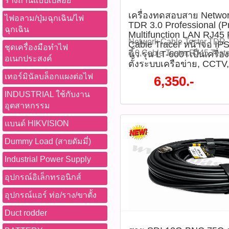
รางถ่านแบบเปลือย
อาคาร -รองรับการบันทึกลง 
-รองรับมาตรฐานกันน้ำกันฝุ่
บันทึกภาพทั้งกลางวันและกลา
512GB -รองรับ WDR 120dB
เครื่องทดสอบสาย Networ
ได้ 3 แกน (3-Axis) -รองรับ
ประสิทธิภาพ พร้อมไมโครโ
ไฟอลาม/ปุ่มฉุกเฉิน/ไฟ
TDR 3.0 Professional (Pr
พื้นที่ย้อนแสง -รองรับ Huma
สำหรับเชื่อมต่อระบบต่าง ๆ 
บันทึกเสียง รองรับการบีบอัด
ฉุกเฉิน
Multifunction LAN RJ45
Detection ลดการแจ้งเตือน
การเคลื่อนไหว, Ultra Motion
265/H.265/H.264 ช่วยประหยัดพ
Network Cable Tester,TDR 
Cable Tracer หน้าจอ IP
ชุดเครื่องมือทำไฟ
การใช้งาน -เฝ้าระวังบ้านพั
Tampering Alarm และ Audi
รองรับ PoE และมาตรฐานกันน
3.0,Cable Tester,RJ45 Test
นิ้ว รุ่น LT-600Tเป็นเครื่
อเนกประสงค์
กลางคืน -ใช้รักษาความปลอด
ดาวน์โหลดข้อมูลไฟล์ Data
เหมาะสำหรับติดตั้งในบ้าน 
ตั้งระบบเครือข่าย, CCTV
Tester,PoE++,Cable Tracer,
สำนักงาน และโกดังสินค้า -
ใช้งาน 1)ติดตั้งกล้องในตำแห
ค้า โรงงาน และพื้นที่กลางแ
Map,Cable Length Tester,
เทอร์มินัลบล็อกแผงต่อไฟ
6,350.-
เหตุการณ์ได้ทั้งภาพและเสี
ปรับมุมมองให้เหมาะสม 2)เช
รุ่น : IPC2122LB-AF40-DL-
Diagnostic,Port Flash,IP Sc
ยานพาหนะเพื่อเพิ่มประสิท
INDUSTRIAL ใช้กับงาน
พร้อมจ่ายไฟผ่าน PoE หรือใช
:P06071)​ คุณสมบัติสินค้า -
Discovery,Ping
ความปลอดภัย -เหมาะสำหรับพื
อุตสาหกรรม
กล้องเข้ากับ NVR หรือระบบ
ล้านพิกเซล (1920 × 1080) @
Tester,LLDP,CDP,PPPoE,Di
เนื่องจากสามารถแสดงภาพสีไ
EZStation หรือแอปพลิเคชัน 
ภาพ 1/3.0" CMOS -เลนส์คงที
Multimeter,NCV,Optical Po
แบนด์ HIKVISION
ประสิทธิภาพ -ใช้งานร่วมก
ละเอียด การบันทึก และการ
ภาพแนวนอน 67.3° -เทคโนโล
Meter,OPM,VFL,Visual Fault
ระบบรักษาความปลอดภัยผ่าน
ต้องการ 5)เปิดใช้งาน Color
Dummy Load (สายดัมมี่)
Light (IR + Warm Light) -ระ
Tester,BNC Cable Tester,Ca
ลงตัว ข้อควรระวัง -ควรใช้แห
และ Warm Light เพื่อเพิ่มป
สูงสุด 30 เมตร -ระยะไฟ Warm
Tester,Cat6A Tester,LAN 
Industrial Power Supply
มาตรฐาน (PoE IEEE802.3af
เห็นในเวลากลางคืน 6)หากต
เมตร -รองรับการบีบอัดภาพ Ul
Installer,Network Tool,Prof
ตั้งให้แน่นหนาเพื่อป้องกันกา
ตัวกล้อง สามารถติดตั้ง Micr
H.264 -รองรับ DWDR, BLC,
Tester,LT-600T เครื่องทดส
อุปกรณ์อิเล็กทรอนิกส์
เลี่ยงการหันกล้องเข้าหาแสง
512GB Diagram (แผนภาพการ
Defog -ระบบลดสัญญาณรบ
Cable Tester TDR 3.0 Profes
นาน -ปิดระบบก่อนติดตั้งหร
อุปกรณ์แอร์ ท่อ/ราง/ขาตั้ง
-ภาพสีคมชัดทั้งกลางวันและก
DNR -รองรับ ROI (Region of 
Report) Multifunction LAN
-แม้จะมีมาตรฐาน IP67 แต่ควร
ขนาดใหญ่ช่วยลด Noise ในท
จุด -รองรับ Motion Detectio
Cable Tracer หน้าจอ IPS To
Duct rodder
บริเวณที่มีน้ำท่วมขังหรือแรง
-เทคโนโลยี Wise-ISP ช่วยเ
และ Human Body Detection
รุ่น LT-600T เป็นเครื่องมือส
อัปเดตเฟิร์มแวร์อย่างสม่ำเสมอ