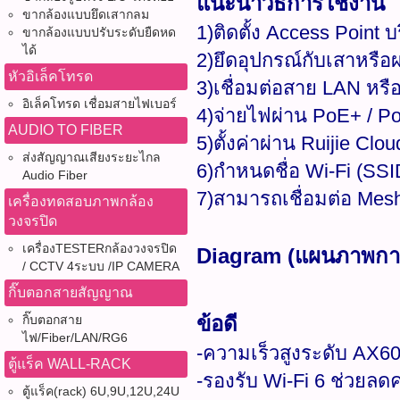
แนะนำวิธีการใช้งาน
ขากล้องแบบยึดเสากลม
1)ติดตั้ง Access Poin
ขากล้องแบบปรับระดับยืดหด
ได้
2)ยึดอุปกรณ์กับเสาหรือผ
หัวอิเล็คโทรด
3)เชื่อมต่อสาย LAN หรื
อิเล็คโทรด เชื่อมสายไฟเบอร์
4)จ่ายไฟผ่าน PoE+ / P
AUDIO TO FIBER
5)ตั้งค่าผ่าน Ruijie Cl
ส่งสัญญาณเสียงระยะไกล
6)กำหนดชื่อ Wi-Fi (SSI
Audio Fiber
7)สามารถเชื่อมต่อ Mesh 
เครื่องทดสอบภาพกล้อง
วงจรปิด
เครื่องTESTERกล้องวงจรปิด
Diagram (แผนภาพการ
/ CCTV 4ระบบ /IP CAMERA
กิ๊บตอกสายสัญญาณ
ข้อดี
กิ๊บตอกสาย
ไฟ/Fiber/LAN/RG6
-ความเร็วสูงระดับ AX6
ตู้แร็ค WALL-RACK
-รองรับ Wi-Fi 6 ช่วยล
ตู้แร็ค(rack) 6U,9U,12U,24U