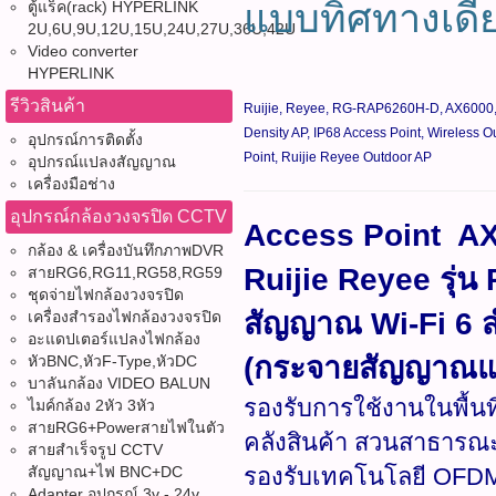
แบบทิศทางเดี
ตู้แร็ค(rack) HYPERLINK
2U,6U,9U,12U,15U,24U,27U,36U,42U
Video converter
HYPERLINK
รีวิวสินค้า
Ruijie, Reyee, RG-RAP6260H-D, AX6000, Ou
Density AP, IP68 Access Point, Wireless 
อุปกรณ์การติดตั้ง
Point, Ruijie Reyee Outdoor AP
อุปกรณ์แปลงสัญญาณ
เครื่องมือช่าง
อุปกรณ์กล้องวงจรปิด CCTV
Access Point AX
กล้อง & เครื่องบันทึกภาพDVR
Ruijie Reyee รุ่
สายRG6,RG11,RG58,RG59
ชุดจ่ายไฟกล้องวงจรปิด
สัญญาณ Wi-Fi 6 
เครื่องสำรองไฟกล้องวงจรปิด
อะแดปเตอร์แปลงไฟกล้อง
(กระจายสัญญาณแบ
หัวBNC,หัวF-Type,หัวDC
บาลันกล้อง VIDEO BALUN
รองรับการใช้งานในพื้นท
ไมค์กล้อง 2หัว 3หัว
สายRG6+Powerสายไฟในตัว
คลังสินค้า สวนสาธารณะ
สายสำเร็จรูป CCTV
สัญญาณ+ไฟ BNC+DC
รองรับเทคโนโลยี OFDM
Adapter อุปกรณ์ 3v - 24v