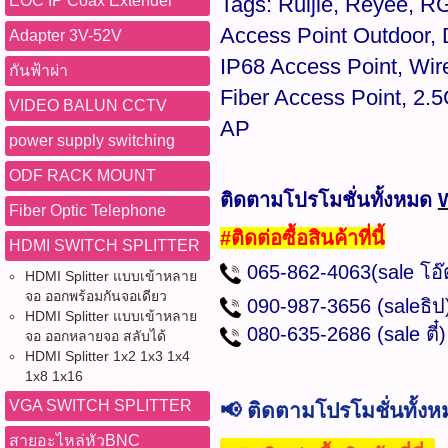
EOC IP Coax Extender
Tags: Ruijie, Reyee, 
Access Point Outdoor, 
Adapter 3V-52V
IP68 Access Point, Wi
กันฟ้าผ่า
Fiber Access Point, 2.
VIDEO BALUN CCTV
AP
power supply switching
ODF RACK MOUNT
ติดตามโปรโมชั่นทั้งหมด
Fiber Optic Telephone
#ติดต่อซื้อสินค้าที่นี้
HDMI SWITCH SPLITTER
065-862-4063(sale โอ
HDMI Splitter แบบเข้าหลาย
จอ ออกพร้อมกันจอเดียว
090-987-3656 (saleธ
HDMI Splitter แบบเข้าหลาย
080-635-2686
(sale ต
จอ ออกหลายจอ สลับได้
HDMI Splitter 1x2 1x3 1x4
1x8 1x16
VGA SWITCH SPLITTER
📢 ติดตามโปรโมชั่นทั้ง
สายอะไหล่หัวBNC