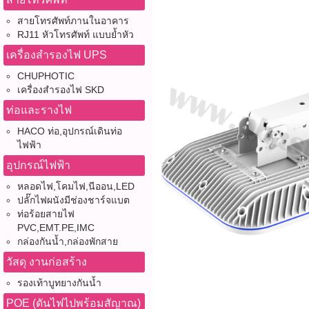
สายโทรศัพท์ภานในอาคาร
RJ11 หัวโทรศัพท์ แบบย้ำหัว
เครื่องสำรองไฟ UPS
CHUPHOTIC
เครื่องสำรองไฟ SKD
ท่อและรางไฟ
HACO ท่อ,อุปกรณ์เดินท่อ
ไฟฟ้า
อุปกรณ์ไฟฟ้า
หลอดไฟ,โคมไฟ,นีออน,LED
ปลั๊กไฟผนังมีช่องชาร์จแบต
ท่อร้อยสายไฟ
PVC,EMT.PE,IMC
กล่องกันน้ำ,กล่องพักสาย
วัสดุ งานก่อสร้าง
รองเท้าบูทยางกันน้ำ
POE (ดันไฟไปพร้อมสัญาณ)