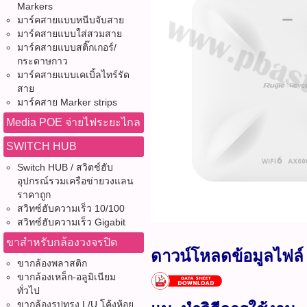
Markers
มาร์คสายแบบหนีบจับสาย
มาร์คสายแบบใส่สวมสาย
มาร์คสายแบบสติ๊กเกอร์/
กระดาษกาว
มาร์คสายแบบเคเบิ้ลไทร์รัด
สาย
มาร์คสาย Marker strips
Media POE จ่ายไฟระยะไกล
SWITCH HUB
Switch HUB / สวิตช์ฮับ
อุปกรณ์รวมเครือข่ายวงแลน
ราคาถูก
สวิทซ์ฮับความเร็ว 10/100
สวิทซ์ฮับความเร็ว Gigabit
ขาสำหรับกล้องวงจรปิด
ดาวน์โหลดข้อมูลไฟล์
ขากล้องพลาสติก
ขากล้องเหล็ก-อลูมิเนียม
ทั่วไป
ขากล้องรูปทรง L/U โค้งห้อย