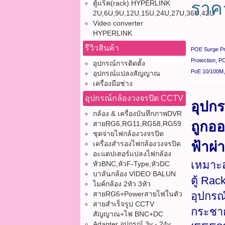
รา
ตู้แร็ค(rack) HYPERLINK
2U,6U,9U,12U,15U,24U,27U,36U,42U
Video converter
HYPERLINK
รีวิวสินค้า
POE Surge Pro
Protection, P
อุปกรณ์การติดตั้ง
PoE 10/100M, 
อุปกรณ์แปลงสัญญาณ
เครื่องมือช่าง
อุปกรณ์กล้องวงจรปิด CCTV
อุปก
กล้อง & เครื่องบันทึกภาพDVR
ถูกอ
สายRG6,RG11,RG58,RG59
ชุดจ่ายไฟกล้องวงจรปิด
ฟ้าผ่
เครื่องสำรองไฟกล้องวงจรปิด
อะแดปเตอร์แปลงไฟกล้อง
เหมาะส
หัวBNC,หัวF-Type,หัวDC
บาลันกล้อง VIDEO BALUN
ตู้ Ra
ไมค์กล้อง 2หัว 3หัว
สายRG6+Powerสายไฟในตัว
อุปกรณ
สายสำเร็จรูป CCTV
กระชาก
สัญญาณ+ไฟ BNC+DC
Adapter อุปกรณ์ 3v - 24v