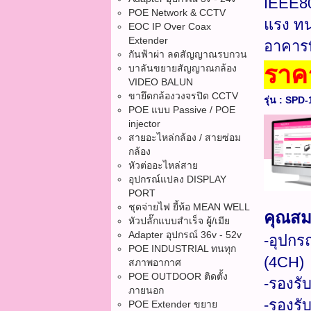
IEEE802
POE Network & CCTV
แรง ทน
EOC IP Over Coax
Extender
อาคารท
กันฟ้าผ่า ลดสัญญาณรบกวน
ราค
บาลันขยายสัญญาณกล้อง
VIDEO BALUN
ขายึดกล้องวงจรปิด CCTV
รุ่น : SPD
POE แบบ Passive / POE
injector
สายอะไหล่กล้อง / สายซ่อม
กล้อง
หัวต่ออะไหล่สาย
อุปกรณ์แปลง DISPLAY
PORT
ชุดจ่ายไฟ ยี้ห้อ MEAN WELL
คุณสมบ
หัวปลั๊กแบบสำเร็จ ผู้/เมีย
Adapter อุปกรณ์ 36v - 52v
-อุปกร
POE INDUSTRIAL ทนทุก
(4CH)
สภาพอากาศ
POE OUTDOOR ติดตั้ง
-รองรั
ภายนอก
-รองรั
POE Extender ขยาย