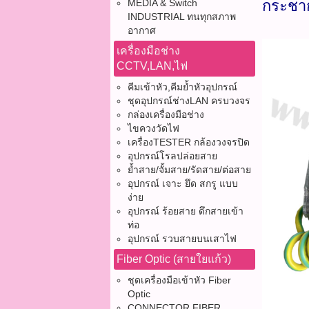
MEDIA & Switch
กระชา
INDUSTRIAL ทนทุกสภาพ
อากาศ
เครื่องมือช่าง
CCTV,LAN,ไฟ
คีมเข้าหัว,คีมย้ำหัวอุปกรณ์
ชุดอุปกรณ์ช่างLAN ครบวงจร
กล่องเครื่องมือช่าง
ไขควงวัดไฟ
เครื่องTESTER กล้องวงจรปิด
อุปกรณ์โรลปล่อยสาย
ย้ำสาย/จั้มสาย/รัดสาย/ต่อสาย
อุปกรณ์ เจาะ ยึด สกรู แบบ
ง่าย
อุปกรณ์ ร้อยสาย ดึกสายเข้า
ท่อ
อุปกรณ์ รวบสายบนเสาไฟ
Fiber Optic (สายใยแก้ว)
ชุดเครื่องมือเข้าหัว Fiber
Optic
CONNECTOR FIBER