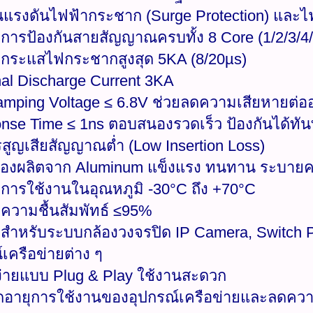
ันแรงดันไฟฟ้ากระชาก (Surge Protection) และไ
บการป้องกันสายสัญญาณครบทั้ง 8 Core (1/2/3/4/
บกระแสไฟกระชากสูงสุด 5KA (8/20µs)
al Discharge Current 3KA
lamping Voltage ≤ 6.8V ช่วยลดความเสียหายต่
nse Time ≤ 1ns ตอบสนองรวดเร็ว ป้องกันได้ทัน
รสูญเสียสัญญาณต่ำ (Low Insertion Loss)
รื่องผลิตจาก Aluminum แข็งแรง ทนทาน ระบายค
บการใช้งานในอุณหภูมิ -30°C ถึง +70°C
บความชื้นสัมพัทธ์ ≤95%
สำหรับระบบกล้องวงจรปิด IP Camera, Switch P
์เครือข่ายต่าง ๆ
้งง่ายแบบ Plug & Play ใช้งานสะดวก
ืดอายุการใช้งานของอุปกรณ์เครือข่ายและลดคว