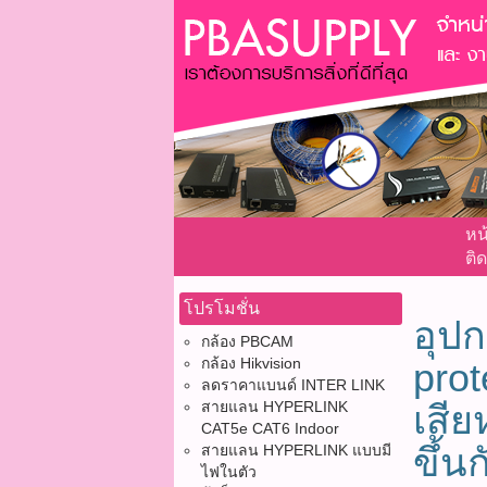
หน
ติด
โปรโมชั่น
อุป
กล้อง PBCAM
กล้อง Hikvision
pro
ลดราคาแบนด์ INTER LINK
สายแลน HYPERLINK
เสี
CAT5e CAT6 Indoor
ขึ้
สายแลน HYPERLINK แบบมี
ไฟในตัว