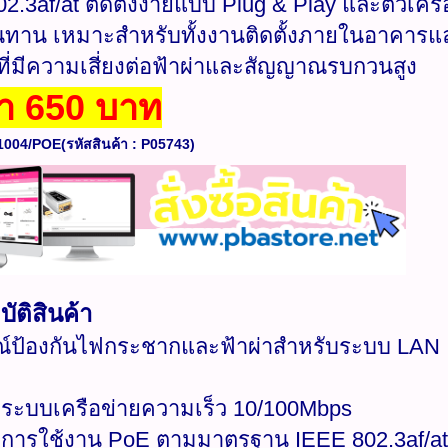
.3af/at ติดตั้งง่ายแบบ Plug & Play และตัวเครื่
ทาน เหมาะสำหรับทั้งงานติดตั้งภายในอาคาร
ี่มีความเสี่ยงต่อฟ้าผ่าและสัญญาณรบกวนสูง
า 650 บาท
-1004/POE(รหัสสินค้า : P05743)​
ัติสินค้า
ณ์ป้องกันไฟกระชากและฟ้าผ่าสำหรับระบบ LAN
บระบบเครือข่ายความเร็ว 10/100Mbps
บการใช้งาน PoE ตามมาตรฐาน IEEE 802.3af/at