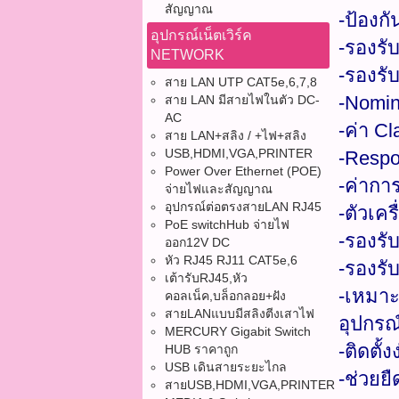
สัญญาณ
-ป้องก
อุปกรณ์เน็ตเวิร์ค
-รองรั
NETWORK
-รองรั
สาย LAN UTP CAT5e,6,7,8
-Nomin
สาย LAN มีสายไฟในตัว DC-
AC
-ค่า C
สาย LAN+สลิง / +ไฟ+สลิง
USB,HDMI,VGA,PRINTER
-Respo
Power Over Ethernet (POE)
-ค่ากา
จ่ายไฟและสัญญาณ
อุปกรณ์ต่อตรงสายLAN RJ45
-ตัวเค
PoE switchHub จ่ายไฟ
-รองรั
ออก12V DC
หัว RJ45 RJ11 CAT5e,6
-รองรั
เต้ารับRJ45,หัว
-เหมาะ
คอลเน็ค,บล็อกลอย+ฝัง
สายLANแบบมีสลิงตีงเสาไฟ
อุปกรณ
MERCURY Gigabit Switch
-ติดตั
HUB ราคาถูก
USB เดินสายระยะไกล
-ช่วยย
สายUSB,HDMI,VGA,PRINTER