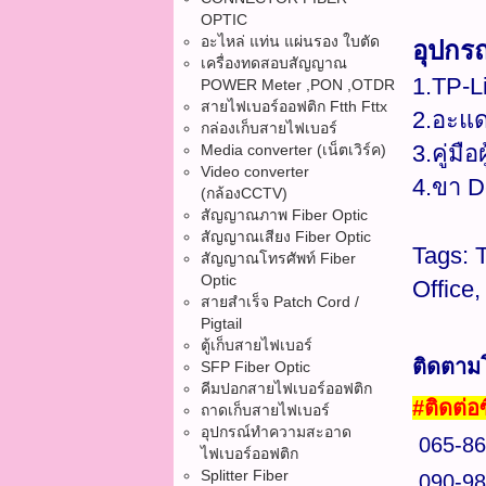
OPTIC
อะไหล่ แท่น แผ่นรอง ใบตัด
อุปกรณ
เครื่องทดสอบสัญญาณ
1.TP-L
POWER Meter ,PON ,OTDR
สายไฟเบอร์ออฟติก Ftth Fttx
2.อะแด
กล่องเก็บสายไฟเบอร์
3.คู่มือผ
Media converter (เน็ตเวิร์ค)
Video converter
4.ขา D
(กล้องCCTV)
สัญญาณภาพ Fiber Optic
สัญญาณเสียง Fiber Optic
Tags: 
สัญญาณโทรศัพท์ Fiber
Optic
Office
สายสำเร็จ Patch Cord /
Pigtail
ตู้เก็บสายไฟเบอร์
ติดตาม
SFP Fiber Optic
คีมปอกสายไฟเบอร์ออฟติก
#ติดต่อซื
ถาดเก็บสายไฟเบอร์
อุปกรณ์ทำความสะอาด
065-86
ไฟเบอร์ออฟติก
Splitter Fiber
090-98