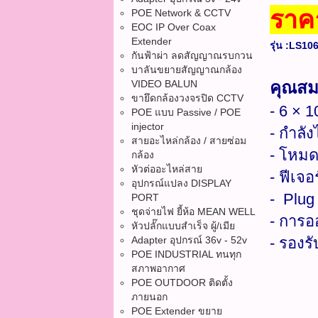
ราค
POE Network & CCTV
EOC IP Over Coax
Extender
รุ่น :LS106
กันฟ้าผ่า ลดสัญญาณรบกวน
บาลันขยายสัญญาณกล้อง
VIDEO BALUN
คุณสมบ
ขายึดกล้องวงจรปิด CCTV
- 6 × 
POE แบบ Passive / POE
injector
- กำลั
สายอะไหล่กล้อง / สายซ่อม
- โหมด
กล้อง
หัวต่ออะไหล่สาย
- ฟีเจ
อุปกรณ์แปลง DISPLAY
- Plug 
PORT
ชุดจ่ายไฟ ยี้ห้อ MEAN WELL
- การอ
หัวปลั๊กแบบสำเร็จ ผู้/เมีย
Adapter อุปกรณ์ 36v - 52v
- รองร
POE INDUSTRIAL ทนทุก
สภาพอากาศ
POE OUTDOOR ติดตั้ง
ภายนอก
POE Extender ขยาย