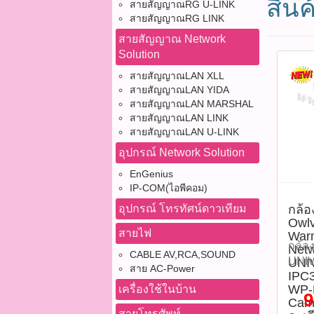
สินค้
สายสัญญาณRG U-LINK
สายสัญญาณRG LINK
สายสัญญาณ Network
Solution
สายสัญญาณLAN XLL
สายสัญญาณLAN YIDA
สายสัญญาณLAN MARSHAL
สายสัญญาณLAN LINK
สายสัญญาณLAN U-LINK
อุปกรณ์ Network Solution
EnGenius
IP-COM(ไอพีคอม)
อุปกรณ์ โทรทัศน์ดาวเทียม
กล้อ
Owlv
สายไฟ
Warm
กล้อง
Net
CABLE AV,RCA,SOUND
UNIV
UNIV
สาย AC-Power
IPC
IPC3
WP-L
เครื่องใช้ในบ้าน
Owlv
9
Came
Color
สายโทรศัพท์