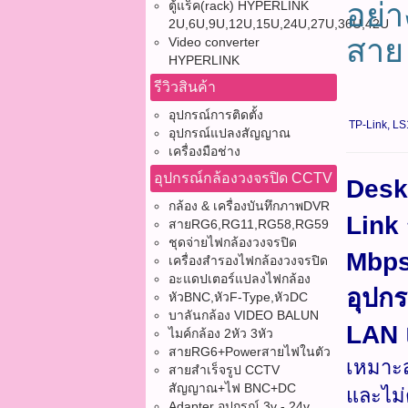
อย่า
ตู้แร็ค(rack) HYPERLINK
2U,6U,9U,12U,15U,24U,27U,36U,42U
สาย
Video converter
HYPERLINK
รีวิวสินค้า
อุปกรณ์การติดตั้ง
TP-Link, LS1
อุปกรณ์แปลงสัญญาณ
เครื่องมือช่าง
อุปกรณ์กล้องวงจรปิด CCTV
Desk
กล้อง & เครื่องบันทึกภาพDVR
Link 
สายRG6,RG11,RG58,RG59
ชุดจ่ายไฟกล้องวงจรปิด
Mbps 
เครื่องสำรองไฟกล้องวงจรปิด
อะแดปเตอร์แปลงไฟกล้อง
อุปกร
หัวBNC,หัวF-Type,หัวDC
บาลันกล้อง VIDEO BALUN
LAN 
ไมค์กล้อง 2หัว 3หัว
สายRG6+Powerสายไฟในตัว
เหมาะส
สายสำเร็จรูป CCTV
สัญญาณ+ไฟ BNC+DC
และไม่
Adapter อุปกรณ์ 3v - 24v