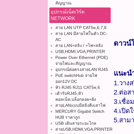
สัญญาณ
อุปกรณ์เน็ตเวิร์ค
NETWORK
สาย LAN UTP CAT5e,6,7,8
สาย LAN มีสายไฟในตัว DC-
AC
ดาวน์
สาย LAN+สลิง / +ไฟ+สลิง
USB,HDMI,VGA,PRINTER
Power Over Ethernet (POE)
จ่ายไฟและสัญญาณ
อุปกรณ์ต่อตรงสายLAN RJ45
แนะนำ
PoE switchHub จ่ายไฟ
ออก12V DC
1.วาง
หัว RJ45 RJ11 CAT5e,6
2.ต่อส
เต้ารับRJ45,หัว
คอลเน็ค,บล็อกลอย+ฝัง
3.เชื่
สายLANแบบมีสลิงตีงเสาไฟ
4.เปิดใ
MERCURY Gigabit Switch
HUB ราคาถูก
5.สามา
USB เดินสายระยะไกล
สายUSB,HDMI,VGA,PRINTER