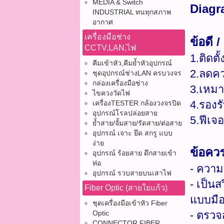
MEDIA & Switch
Diagr
INDUSTRIAL ทนทุกสภาพ
อากาศ
เครื่องมือช่าง
ข้อดี 
CCTV,LAN,ไฟ
1.ติดตั
คีมเข้าหัว,คีมย้ำหัวอุปกรณ์
2.ลดคว
ชุดอุปกรณ์ช่างLAN ครบวงจร
กล่องเครื่องมือช่าง
3.เหมา
ไขควงวัดไฟ
4.รองร
เครื่องTESTER กล้องวงจรปิด
อุปกรณ์โรลปล่อยสาย
5.ฟีเจ
ย้ำสาย/จั้มสาย/รัดสาย/ต่อสาย
อุปกรณ์ เจาะ ยึด สกรู แบบ
ง่าย
ข้อควร
อุปกรณ์ ร้อยสาย ดึกสายเข้า
ท่อ
- ความ
อุปกรณ์ รวบสายบนเสาไฟ
- เป็น
Fiber Optic (สายใยแก้ว)
แบบมือ
ชุดเครื่องมือเข้าหัว Fiber
Optic
- ตรวจ
CONNECTOR FIBER