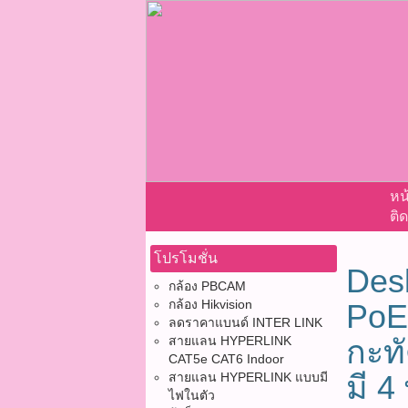
หน
ติด
โปรโมชั่น
Desk
กล้อง PBCAM
กล้อง Hikvision
PoE
ลดราคาแบนด์ INTER LINK
สายแลน HYPERLINK
กะท
CAT5e CAT6 Indoor
มี 4
สายแลน HYPERLINK แบบมี
ไฟในตัว