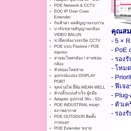
POE Network & CCTV
EOC IP Over Coax
Extender
กันฟ้าผ่า ลดสัญญาณรบกวน
บาลันขยายสัญญาณกล้อง
คุณสมบ
VIDEO BALUN
- 5 × 
ขายึดกล้องวงจรปิด CCTV
POE แบบ Passive / POE
- PoE 
injector
- รองร
สายอะไหล่กล้อง / สายซ่อม
กล้อง
- โหมด
หัวต่ออะไหล่สาย
อุปกรณ์แปลง DISPLAY
- Prio
PORT
- ฟีเจ
ชุดจ่ายไฟ ยี้ห้อ MEAN WELL
หัวปลั๊กแบบสำเร็จ ผู้/เมีย
- Plug-
Adapter อุปกรณ์ 36v - 52v
- ตัวเ
POE INDUSTRIAL ทนทุก
สภาพอากาศ
- รองรั
POE OUTDOOR ติดตั้ง
ภายนอก
POE Extender ขยาย