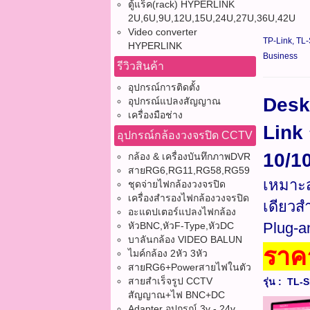
ตู้แร็ค(rack) HYPERLINK
2U,6U,9U,12U,15U,24U,27U,36U,42U
Video converter
TP-Link, TL-
HYPERLINK
Business
รีวิวสินค้า
อุปกรณ์การติดตั้ง
Desk
อุปกรณ์แปลงสัญญาณ
เครื่องมือช่าง
Link 
อุปกรณ์กล้องวงจรปิด CCTV
10/1
กล้อง & เครื่องบันทึกภาพDVR
สายRG6,RG11,RG58,RG59
เหมาะส
ชุดจ่ายไฟกล้องวงจรปิด
เครื่องสำรองไฟกล้องวงจรปิด
เดียวสำ
อะแดปเตอร์แปลงไฟกล้อง
Plug-a
หัวBNC,หัวF-Type,หัวDC
บาลันกล้อง VIDEO BALUN
ราค
ไมค์กล้อง 2หัว 3หัว
สายRG6+Powerสายไฟในตัว
สายสำเร็จรูป CCTV
รุ่น : TL-
สัญญาณ+ไฟ BNC+DC
Adapter อุปกรณ์ 3v - 24v