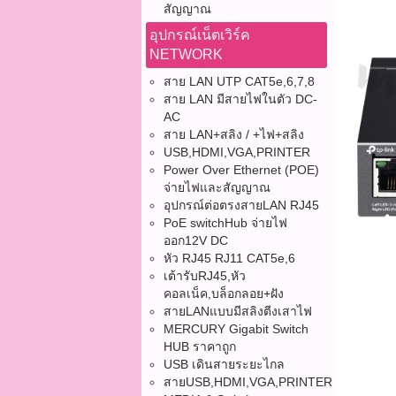
สัญญาณ
อุปกรณ์เน็ตเวิร์ค
NETWORK
สาย LAN UTP CAT5e,6,7,8
สาย LAN มีสายไฟในตัว DC-
AC
สาย LAN+สลิง / +ไฟ+สลิง
USB,HDMI,VGA,PRINTER
Power Over Ethernet (POE)
จ่ายไฟและสัญญาณ
อุปกรณ์ต่อตรงสายLAN RJ45
PoE switchHub จ่ายไฟ
ออก12V DC
หัว RJ45 RJ11 CAT5e,6
เต้ารับRJ45,หัว
คอลเน็ค,บล็อกลอย+ฝัง
สายLANแบบมีสลิงตีงเสาไฟ
MERCURY Gigabit Switch
HUB ราคาถูก
USB เดินสายระยะไกล
สายUSB,HDMI,VGA,PRINTER