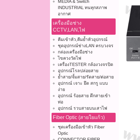
MEDIA & Switch
INDUSTRIAL ทนทุกสภาพ
อากาศ
เครื่องมือช่าง
CCTV,LAN,ไฟ
คีมเข้าหัว,คีมย้ำหัวอุปกรณ์
ชุดอุปกรณ์ช่างLAN ครบวงจร
กล่องเครื่องมือช่าง
ไขควงวัดไฟ
เครื่องTESTER กล้องวงจรปิด
อุปกรณ์โรลปล่อยสาย
ย้ำสาย/จั้มสาย/รัดสาย/ต่อสาย
อุปกรณ์ เจาะ ยึด สกรู แบบ
ง่าย
อุปกรณ์ ร้อยสาย ดึกสายเข้า
ท่อ
อุปกรณ์ รวบสายบนเสาไฟ
Fiber Optic (สายใยแก้ว)
ชุดเครื่องมือเข้าหัว Fiber
Optic
CONNECTOR FIBER