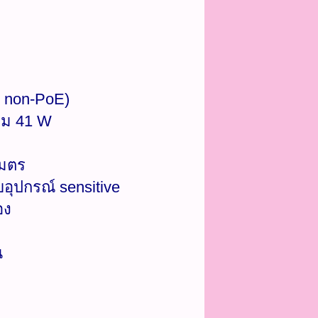
ต non-PoE)
รวม 41 W
เมตร
บอุปกรณ์ sensitive
อง
น