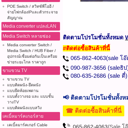
POE Switch / สวิทช์พีโออี /
จ่ายไฟกล้องIPและตัวกระจาย
สัญญาณ
Media converter แปลงLAN
Media Switch หลายช่อง
ติดตามโปรโมชั่นทั้งหมด
Media converter Switch /
#ติดต่อซื้อสินค้าที่นี้
Media Switch / HUB Fiber /
อุปกรณ์เชื่อมต่อกันเป็นเครือย
065-862-4063(sale โอ
ข่ายระยะไกล ราคาถูก
090-987-3656 (saleธ
ขาแขวน TV
080-635-2686
(sale ต
ขาแขวน TV
แบบติดผนัง-ยึดผนัง
แบบยึดห้อยเพดาน
แบบตั้งวางจอ และ แบบชั้น
📢 ติดตามโปรโมชั่นทั้ง
วางTV
แบบติดผนังแบบสวิง
☎ ติดต่อซื้อสินค้าที่นี่
เคเบิ้ลมาร์คเกอร์สาย
เคเบิ้ลมาร์คเกอร์ Cable
065-862-4063
(Sale โอ