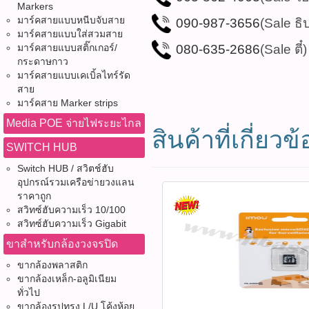
Markers
มาร์คสายแบบหนีบจับสาย
090-987-3656
(Sale ธิ
มาร์คสายแบบใส่สวมสาย
มาร์คสายแบบสติ๊กเกอร์/
080-635-2686
(Sale ตี๋)
กระดาษกาว
มาร์คสายแบบเคเบิ้ลไทร์รัด
สาย
มาร์คสาย Marker strips
Media POE จ่ายไฟระยะไกล
สินค้าที่เกี่ยวข้
SWITCH HUB
Switch HUB / สวิตช์ฮับ
อุปกรณ์รวมเครือข่ายวงแลน
ราคาถูก
สวิทซ์ฮับความเร็ว 10/100
สวิทซ์ฮับความเร็ว Gigabit
ขาสำหรับกล้องวงจรปิด
ขากล้องพลาสติก
ขากล้องเหล็ก-อลูมิเนียม
ทั่วไป
ขากล้องรูปทรง L/U โค้งห้อย