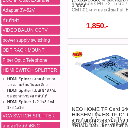
EOC IP Coax Extender
2686 (sale ตี๋)
จอมอนิเตอร์ FHD 21.5 นิ้ว 
1 ช่อง
GMT-01 ความละเอียด Full
Adapter 3V-52V
(1920x1080) มีช่องเสียบ HD
กันฟ้าผ่า
ช่อง ราคา 1,850 บาท Specif
1,850.-
Size : 21.5 Inches -Panel T
VIDEO BALUN CCTV
: 1920x1080 -Display Color
power supply switching
Ratio : 16:9 -Viewing angle 
Brightness : 250cd/m2 -Refr
ODF RACK MOUNT
Response time :5ms -Contr
โปรโมชั่นทั้งหมด WWW.
Fiber Optic Telephone
#ติดต่อซื้อสินค้าที่นี้ 065-86
HDMI SWITCH SPLITTER
@pbasupply4
Watcharapong.pbasupply
HDMI Splitter แบบเข้าหลาย
จอ ออกพร้อมกันจอเดียว
987-3656 (saleธิป) ​ @p
HDMI Splitter แบบเข้าหลาย
thanathip.pbasupply@gma
จอ ออกหลายจอ สลับได้
2686 (sale ตี๋)
HDMI Splitter 1x2 1x3 1x4
1x8 1x16
NEO HOME TF Card 6
HIKSEMI รุ่น HS-TF-D1 
VGA SWITCH SPLITTER
งานกับกล้องวงจรปิดไร้สาย
NEO HOME TF Card 64G
ร์ทโฟน แท็บเล็ต กล้องติ
สายอะไหล่หัวBNC