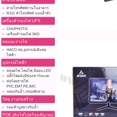
สายโทรศัพท์ภานในอาคาร
RJ11 หัวโทรศัพท์ แบบย้ำหัว
เครื่องสำรองไฟ UPS
CHUPHOTIC
เครื่องสำรองไฟ SKD
ท่อและรางไฟ
HACO ท่อ,อุปกรณ์เดินท่อ
ไฟฟ้า
อุปกรณ์ไฟฟ้า
หลอดไฟ,โคมไฟ,นีออน,LED
ปลั๊กไฟผนังมีช่องชาร์จแบต
ท่อร้อยสายไฟ
PVC,EMT.PE,IMC
กล่องกันน้ำ,กล่องพักสาย
วัสดุ งานก่อสร้าง
รองเท้าบูทยางกันน้ำ
POE (ดันไฟไปพร้อมสัญาณ)