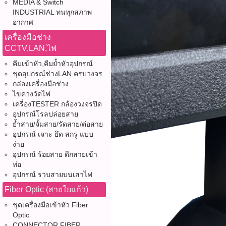
MEDIA & Switch
INDUSTRIAL ทนทุกสภาพ
อากาศ
เครื่องมือช่าง
CCTV,LAN,ไฟ
คีมเข้าหัว,คีมย้ำหัวอุปกรณ์
ชุดอุปกรณ์ช่างLAN ครบวงจร
กล่องเครื่องมือช่าง
ไขควงวัดไฟ
เครื่องTESTER กล้องวงจรปิด
อุปกรณ์โรลปล่อยสาย
ย้ำสาย/จั้มสาย/รัดสาย/ต่อสาย
อุปกรณ์ เจาะ ยึด สกรู แบบ
ง่าย
อุปกรณ์ ร้อยสาย ดึกสายเข้า
ท่อ
อุปกรณ์ รวบสายบนเสาไฟ
Fiber Optic (สายใยแก้ว)
ชุดเครื่องมือเข้าหัว Fiber
Optic
CONNECTOR FIBER