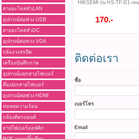
HIKSEMI รุ่น HS-TF-D1 เห
สายอะไหล่หัวLAN
กล้องวงจรปิดไร้สาย ได้ทุกยี
แท็บเล็ต กล้องติดรถยนต์ ราค
170.-
อุปกรณ์ต่อพ่วง USB
HS-TF-D1 (รหัสสินค้า : P0
ชั่นทั้งหมด WWW.PBASUPPL
สายอะไหล่หัวDC
สินค้าที่นี้ 065-862-4063(sal
อุปกรณ์ต่อพ่วง VGA
@pbasupply4
Watcharapong.pbasupply
กล้องวงจรปิด
ติดต่อเรา
987-3656 (saleธิป) ​ @p
เครื่องบันทึกภาพ
thanathip.pbasupply@gma
2686 (sale ตี๋)
อุปกรณ์แยกสายไฟเบอร์
@peeranun8336 pichit.pb
ชื่อ
คีมปอกสายไฟเบอร์
อุปกรณ์ต่อพ่วง HDMI
เบอร์โทร
ท่อหดความร้อน
กล้องติดรถยนต์
Email
สายไฟเบอร์ออฟติก
POE แบบปลั๊กเสียบ