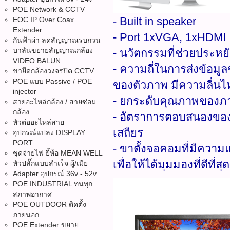
POE Network & CCTV
- Built in speaker
EOC IP Over Coax
Extender
- Port 1xVGA, 1xHDMI
กันฟ้าผ่า ลดสัญญาณรบกวน
บาลันขยายสัญญาณกล้อง
- นวัตกรรมที่ช่วยประหย
VIDEO BALUN
- ความถี่ในการส่งข้อ
ขายึดกล้องวงจรปิด CCTV
POE แบบ Passive / POE
ของตัวภาพ มีความลื่นไ
injector
- ยกระดับคุณภาพของภาพ
สายอะไหล่กล้อง / สายซ่อม
กล้อง
- อัตราการตอบสนองของภ
หัวต่ออะไหล่สาย
เสถียร
อุปกรณ์แปลง DISPLAY
PORT
- ขาตั้งจอคอมที่มีความ
ชุดจ่ายไฟ ยี้ห้อ MEAN WELL
เพื่อให้ได้มุมมองที่ดีที่
หัวปลั๊กแบบสำเร็จ ผู้/เมีย
Adapter อุปกรณ์ 36v - 52v
POE INDUSTRIAL ทนทุก
สภาพอากาศ
POE OUTDOOR ติดตั้ง
ภายนอก
POE Extender ขยาย