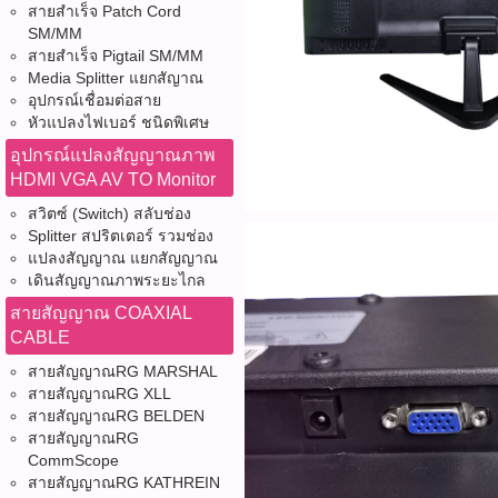
สายสำเร็จ Patch Cord
SM/MM
สายสำเร็จ Pigtail SM/MM
Media Splitter แยกสัญาณ
อุปกรณ์เชื่อมต่อสาย
หัวแปลงไฟเบอร์ ชนิดพิเศษ
อุปกรณ์แปลงสัญญาณภาพ
HDMI VGA AV TO Monitor
สวิตซ์ (Switch) สลับช่อง
Splitter สปริตเตอร์ รวมช่อง
แปลงสัญญาณ แยกสัญญาณ
เดินสัญญาณภาพระยะไกล
สายสัญญาณ COAXIAL
CABLE
สายสัญญาณRG MARSHAL
สายสัญญาณRG XLL
สายสัญญาณRG BELDEN
สายสัญญาณRG
CommScope
สายสัญญาณRG KATHREIN