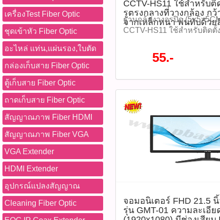
CCTV-HS11 ใช้สำหรับติ
ใช้จ่ายในการบำรุงรักษาระ
GLINK, GLINK SB001, S
รูตรงกลางที่วางกล้อง กว้
เครื่องTest Fiber Optic
ระวัง: -หลีกเลี่ยงการถอดการ
ชั่นทั้งหมด WWW.PBASUPPL
ฐานกล้องวงจรปิด (5×5×5CM.
จากเหล็กหนา พ่นทับด้วย
บันทึกข้อมูล -อย่าฟอร์แมต
สินค้าที่นี้ 065-862-4063(sal
CCTV-HS11 ใช้สำหรับติดตั
ชุดเข้าหัว Fiber Optic
ควรใช้เมนูภายในกล้องเท่านั
@pbasupply4
กลางที่วางกล้อง กว้าง 3.6 
อะไหล่ แท่น,แผ่นรอง,ใบตัด
ความชื้นหรือความร้อนเกินอ
Watcharapong.pbasupply
หนา พ่นทับด้วยสีขาวครีม 
55.-
-ควรตรวจสอบรุ่นกล้องว่ารอ
987-3656 (saleธิป) ​ @p
โปรโมชั่นทั้งหมด WWW.
กล่องเก็บสาย Fiber Optic
ขนาด 128GB หรือไม่ อุปกรณ์ท
thanathip.pbasupply@gma
#ติดต่อซื้อสินค้าที่นี้ 065-86
SD Card IMOU ST2-128-S
2686 (sale ตี๋)
ตู้เก็บสาย Fiber Optic
@pbasupply4
จำนวน 1 ชิ้น -คู่มือการใช้งา
@peeranun8336 pichit.pb
Watcharapong.pbasupply
ถาดเก็บสาย Fiber Optic
บางร้าน) -บรรจุในกล่อง/แพ
987-3656 (saleธิป) ​ @p
IMOU tags : IMOU, Micro 
thanathip.pbasupply@gma
สัญญาณภาพ Fiber HDMI
S1, เมมโมรี่การ์ดกล้องวงจรป
2686 (sale ตี๋)
สัญญาณภาพ Fiber VGA
วิดีโอ, 128GB, MicroSDXC,
ร้อน, เมมโมรี่การ์ดกันน้ำ, 
VGA Extender
IMOU, ST2-128 ติดตามโปรโ
หมด WWW.PBASUPPLY.NET 
HDMI Extender
ที่นี้ 065-862-4063(sale โอ
อุปกรณ์แปลงสัญญาณ
Watcharapong.pbasupply
987-3656 (saleธิป) ​ @p
จอมอนิเตอร์ FHD 21.5 น
Cleaning Fiber Optic
รุ่น GMT-01 ความละเอีย
thanathip.pbasupply@gma
(1920x1080) มีช่องเสียบ