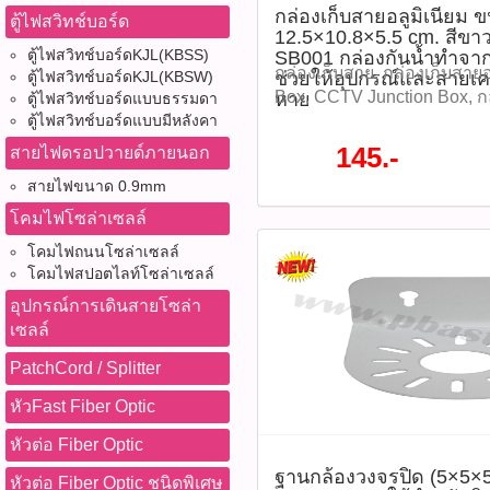
กล่องเก็บสายอลูมิเนียม 
NAND Flash Type: 3D TLC, 
ตู้ไฟสวิทช์บอร์ด
12.5×10.8×5.5 cm. สีขาว
P/E cycles Durability: Temp
ตู้ไฟสวิทช์บอร์ดKJL(KBSS)
SB001 กล่องกันน้ำทำจากอะ
0 °C to 70 °C Waterproof, sh
กล่องเก็บสาย, กล่องเก็บสายอ
ช่วยให้อุปกรณ์และสายเคเ
ตู้ไฟสวิทช์บอร์ดKJL(KBSW)
anti‑X‑ray Designed for: vi
Box, CCTV Junction Box, ก
หาย
ตู้ไฟสวิทช์บอร์ดแบบธรรมดา
usage such as IP CCTV and
วงจรปิด, กล่องพักสาย, กล่องก
ตู้ไฟสวิทช์บอร์ดแบบมีหลังคา
systems—tested compatible
อุปกรณ์ติดตั้งกล้อง, อุปกรณ
145.-
สายไฟดรอปวายด์ภายนอก
Dahua cameras ดาวน์โหลด
Junction Box, กล่องเก็บสาย
สายไฟขนาด 0.9mm
Datasheet ​แนะนำวิธีการใช้
GLINK SB001, SB001 กล่องเ
MicroSD เข้ากับช่องใส่การ์
ขนาด 12.5×10.8×5.5 cm. สีข
โคมไฟโซล่าเซลล์
หรืออุปกรณ์ที่รองรับ -เปิดอุ
SB001 กล่องกันน้ำทำจากอะลูม
โคมไฟถนนโซล่าเซลล์
ค่าระบบ > Format การ์ด (
อุปกรณ์และสายเคเบิ้ลของคุ
โคมไฟสปอตไลท์โซล่าเซลล์
อุปกรณ์เท่านั้น) -ตรวจสอบ
แข็งแกร่งและได้รับการออก
อุปกรณ์การเดินสายโซล่า
และบันทึกข้อมูลได้ปกติ -ค
แสงแดด ฝนตกหนัก ฝุ่น และ
เซลล์
และสถานะการ์ดเป็นประจำ เพ
145 บาท -กล่องกันน้ำ SB001 
หายของข้อมูล Diagram (แผ
-น็อตยึดกล่องกันน้ำ x4 -โฟม
PatchCord / Splitter
ข้อดี ประโยชน์ในการใช้งา
ผนัง x4 tags: กล่องเก็บสาย, 
ข้อดี / ประโยชน์: -รองรับการบ
หัวFast Fiber Optic
เนียม, Junction Box, CCTV 
24/7 ได้อย่างมีเสถียรภาพ -
เก็บสายกล้องวงจรปิด, กล่องพ
หัวต่อ Fiber Optic
วงจรปิด ไม่ต้องเปลี่ยนการ์
กล่องกันฝุ่น, อุปกรณ์ติดตั้งก
ฐานกล้องวงจรปิด (5×5×5
ได้แม้ในสภาพแวดล้อมที่รุนแ
Aluminum Junction Box, กล่
หัวต่อ Fiber Optic ชนิดพิเศษ