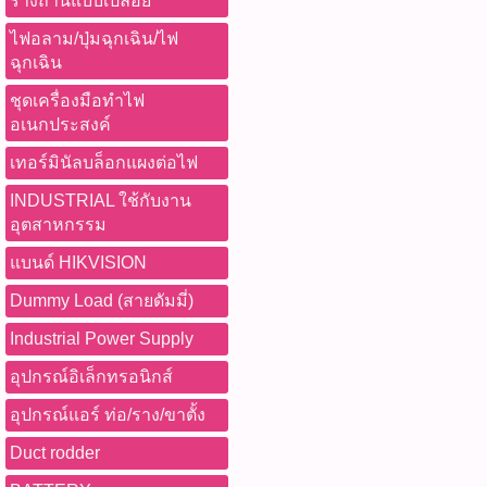
รางถ่านแบบเปลือย
ไฟอลาม/ปุ่มฉุกเฉิน/ไฟ
ฉุกเฉิน
ชุดเครื่องมือทำไฟ
อเนกประสงค์
เทอร์มินัลบล็อกแผงต่อไฟ
INDUSTRIAL ใช้กับงาน
อุตสาหกรรม
แบนด์ HIKVISION
Dummy Load (สายดัมมี่)
Industrial Power Supply
อุปกรณ์อิเล็กทรอนิกส์
อุปกรณ์แอร์ ท่อ/ราง/ขาตั้ง
Duct rodder