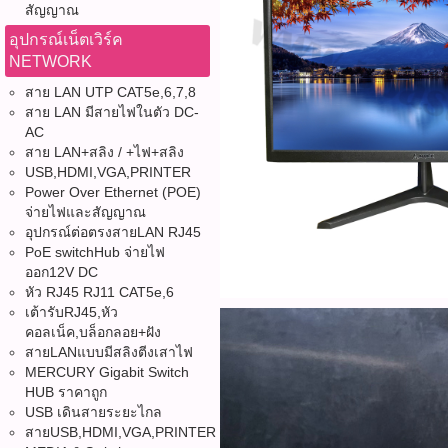
สัญญาณ
อุปกรณ์เน็ตเวิร์ค
NETWORK
สาย LAN UTP CAT5e,6,7,8
สาย LAN มีสายไฟในตัว DC-
AC
สาย LAN+สลิง / +ไฟ+สลิง
USB,HDMI,VGA,PRINTER
Power Over Ethernet (POE)
จ่ายไฟและสัญญาณ
อุปกรณ์ต่อตรงสายLAN RJ45
PoE switchHub จ่ายไฟ
ออก12V DC
หัว RJ45 RJ11 CAT5e,6
เต้ารับRJ45,หัว
คอลเน็ค,บล็อกลอย+ฝัง
สายLANแบบมีสลิงตีงเสาไฟ
MERCURY Gigabit Switch
HUB ราคาถูก
USB เดินสายระยะไกล
สายUSB,HDMI,VGA,PRINTER