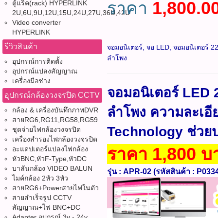
ราคา
1,800.0
ตู้แร็ค(rack) HYPERLINK
2U,6U,9U,12U,15U,24U,27U,36U,42U
Video converter
HYPERLINK
รีวิวสินค้า
จอมอนิเตอร์, จอ LED, จอมอนิเตอร์ 22 
ลำโพง
อุปกรณ์การติดตั้ง
อุปกรณ์แปลงสัญญาณ
เครื่องมือช่าง
จอมอนิเตอร์ LED 2
อุปกรณ์กล้องวงจรปิด CCTV
ลำโพง
ความละเอี
กล้อง & เครื่องบันทึกภาพDVR
สายRG6,RG11,RG58,RG59
Technology ช่วยป
ชุดจ่ายไฟกล้องวงจรปิด
เครื่องสำรองไฟกล้องวงจรปิด
ราคา 1,800 บ
อะแดปเตอร์แปลงไฟกล้อง
หัวBNC,หัวF-Type,หัวDC
บาลันกล้อง VIDEO BALUN
รุ่น : APR-02 (รหัสสินค้า : P0334
ไมค์กล้อง 2หัว 3หัว
สายRG6+Powerสายไฟในตัว
สายสำเร็จรูป CCTV
สัญญาณ+ไฟ BNC+DC
Adapter อุปกรณ์ 3v - 24v