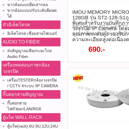
ขากล้องแบบยึดเสากลม
ขากล้องแบบปรับระดับยืดหด
IMOU MEMORY MICRO
ได้
128GB รุ่น ST2-128-S1
พิเศษสำหรับงานบันทึกภ
หัวอิเล็คโทรด
IMOU, Micro SD Card, ST2-
วงจรปิด IP Camera โดย
การ์ดกล้องวงจรปิด, การ์ดบัน
คุณภาพระดับสูง รองรับกา
อิเล็คโทรด เชื่อมสายไฟเบอร์
ความละเอียดสูงต่อเนื่อง
MicroSDXC, เมมโมรี่การ์ดทน
AUDIO TO FIBER
การ์ดกันน้ำ, U3, V30, เมมก
690.-
ส่งสัญญาณเสียงระยะไกล
IMOU MEMORY MICRO SD 
Audio Fiber
ST2-128-S1ถูกออกแบบมาเป
บันทึกภาพจากกล้องวงจรปิด
เครื่องทดสอบภาพกล้อง
เฉพาะ ด้วยคุณภาพระดับสูง 
วงจรปิด
วีดีโอความละเอียดสูงต่อเนื่
เครื่องTESTERกล้องวงจรปิด
พร้อมคุณสมบัติทนต่อสภาพแ
/ CCTV 4ระบบ /IP CAMERA
หลาย เหมาะสำหรับใช้งานท
กิ๊บตอกสายสัญญาณ
ภายนอกอาคาร ราคา 690 บาท
S1(รหัสสินค้า : P05302) Pr
กิ๊บตอกสาย
ไฟ/Fiber/LAN/RG6
ST2‑128‑S1 (also labeled 
Capacity: 128 GB MicroSD
ตู้แร็ค WALL-RACK
Class Ratings: Class 10, 
ตู้แร็ค(rack) 6U,9U,12U,24U
up to ~95 MB/s Write Speed