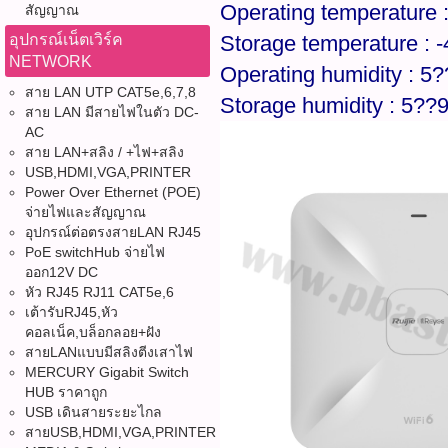
Operating temperature
สัญญาณ
อุปกรณ์เน็ตเวิร์ค
Storage temperature :
NETWORK
Operating humidity : 5
สาย LAN UTP CAT5e,6,7,8
Storage humidity : 5??
สาย LAN มีสายไฟในตัว DC-
AC
สาย LAN+สลิง / +ไฟ+สลิง
USB,HDMI,VGA,PRINTER
Power Over Ethernet (POE)
จ่ายไฟและสัญญาณ
อุปกรณ์ต่อตรงสายLAN RJ45
PoE switchHub จ่ายไฟ
ออก12V DC
หัว RJ45 RJ11 CAT5e,6
เต้ารับRJ45,หัว
คอลเน็ค,บล็อกลอย+ฝัง
สายLANแบบมีสลิงตีงเสาไฟ
MERCURY Gigabit Switch
HUB ราคาถูก
USB เดินสายระยะไกล
สายUSB,HDMI,VGA,PRINTER