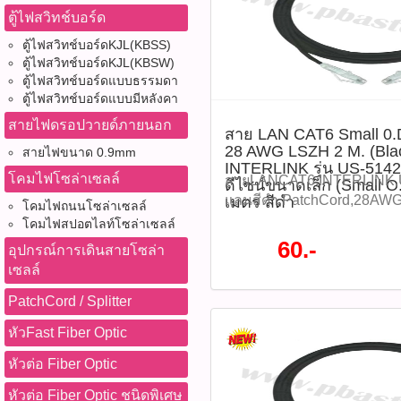
รองรับการส่งข้อมูลได้ถึง 1
ตู้ไฟสวิทช์บอร์ด
เพื่อให้แน่ใจว่าสัญญาณผ่าน
โครงสร้างแบบ Small O.D ที
ได้ทันทีโดยไม่ต้องติดตั้งได
พื้นที่ เหมาะอย่างยิ่งสำหรับใช
ตู้ไฟสวิทช์บอร์ดKJL(KBSS)
(แผนภาพการเชื่อมต่อ) ข้อด
ข้อมูล INTERLINK MIDYE
ตู้ไฟสวิทช์บอร์ดKJL(KBSW)
งาน - ประสิทธิภาพสูง: รองร
สูงสุด 70% จากปกติราคา 11
ตู้ไฟสวิทช์บอร์ดแบบธรรมดา
Gbps เหมาะกับงานดาต้า, วิ
ตู้ไฟสวิทช์บอร์ดแบบมีหลังคา
เหลือราคา 77 บาท / เส้น รุ่
เล็ก: สายเล็กโค้งงอได้ดี ประ
6(รหัสสินค้า : P05340) คุณสมบ
สายไฟดรอปวายด์ภายนอก
สาย LAN CAT6 Small 
สาย - ปลอดภัย: แจ็กเก็ต LSZ
US-5143SS-6 - ประเภท: ส
28 AWG LSZH 2 M. (Blac
สายไฟขนาด 0.9mm
งานเมื่อเกิดไฟไหม้ - หัวโปร
Patch Cord - ความยาวสาย: 
INTERLINK รุ่น US-514
สถานะง่าย สะดวกในการตรว
ลวด: 28 AWG (Stranded Wire
โคมไฟโซล่าเซลล์
สายLANCAT6,INTERLINK,
ดีไซน์ขนาดเล็ก (Small 
งานติดตั้งมืออาชีพ: ทั้งบ้า
UTP (Unshielded Twisted Pai
แลนสีดำ,PatchCord,28AW
เมตร สีดำ
โคมไฟถนนโซล่าเซลล์
Data Center ข้อควรระวัง - ห
LSZH (Low Smoke Zero Hal
สำเร็จรูป,สายเครือข่าย,สา
โคมไฟสปอตไลท์โซล่าเซลล์
อย่างรุนแรง หรือพับงอในองศ
สามารถในการรับส่งข้อมูล: 
,LANCable,RJ45,สายLANป
60.-
อุปกรณ์การเดินสายโซล่า
การวางสายใกล้แหล่งกำเนิดค
600 MHz - หัวต่อ RJ45: ชุ
แลนSmallOD สาย LAN CAT
เซลล์
แรงสูง - ใช้ในสภาพแวดล้อมแ
เส้นผ่านศูนย์กลางสาย: ประ
PATCH CORD 28 AWG LSZH 
น้ำหรือความชื้นโดยตรง อุปกร
O.D.) - สี: ดำ (Black) - การร
INTERLINK รุ่น US-5142SS
PatchCord / Splitter
LAN CAT6 PATCH CORD ขน
ดาวน์โหลดข้อมูลไฟล์ Datas
ขนาดเล็ก (Small O.D) ความ
หัวFast Fiber Optic
จำนวน 1 เส้น Tags: INTE
ใช้งาน - เสียบสายเข้ากับพอ
เหมาะสำหรับการใช้งานในร
แลนCAT6,PatchCord,สายแ
เช่น Router, Switch, คอมพิว
ความเร็วสูง รองรับมาตรฐาน 
หัวต่อ Fiber Optic
แลนLSZH,LANCable,สายแ
Panel - ใช้ในงานติดตั้งภายใน
แบบ LSZH (Low Smoke Zero 
ดำ,US5145SS6,SmallOD,
Data Center, หรือระบบเครือ
หัวต่อ Fiber Optic ชนิดพิเศษ
ปลอดภัยต่อผู้ใช้งาน และเป็น