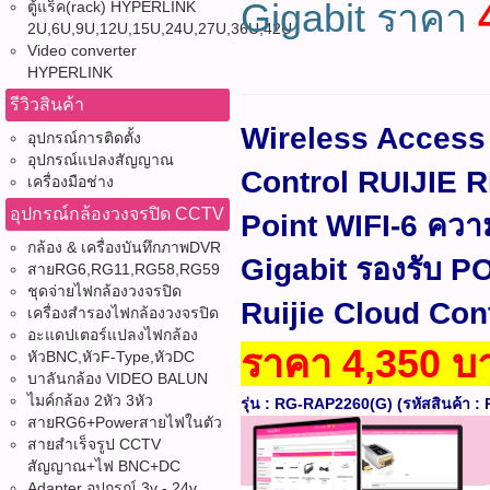
Gigabit ราคา
ตู้แร็ค(rack) HYPERLINK
2U,6U,9U,12U,15U,24U,27U,36U,42U
Video converter
HYPERLINK
รีวิวสินค้า
Wireless Access 
อุปกรณ์การติดตั้ง
อุปกรณ์แปลงสัญญาณ
Control RUIJIE 
เครื่องมือช่าง
อุปกรณ์กล้องวงจรปิด CCTV
Point WIFI-6 ควา
กล้อง & เครื่องบันทึกภาพDVR
Gigabit รองรับ P
สายRG6,RG11,RG58,RG59
ชุดจ่ายไฟกล้องวงจรปิด
Ruijie Cloud Con
เครื่องสำรองไฟกล้องวงจรปิด
อะแดปเตอร์แปลงไฟกล้อง
ราคา 4,350 บ
หัวBNC,หัวF-Type,หัวDC
บาลันกล้อง VIDEO BALUN
ไมค์กล้อง 2หัว 3หัว
รุ่น : RG-RAP2260(G) (รหัสสินค้า : 
สายRG6+Powerสายไฟในตัว
สายสำเร็จรูป CCTV
สัญญาณ+ไฟ BNC+DC
Adapter อุปกรณ์ 3v - 24v