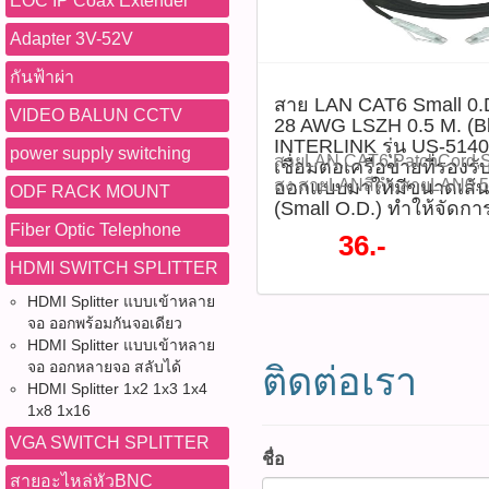
EOC IP Coax Extender
แลน3เมตร,PatchCord,Smal
งาน และข้อควรระวัง ข้อดีแ
ลดเหลือราคา 42 บาท / เส้น
เล็ก,สายแลนสีดำ,LSZH,สาย
สายเล็ก ช่วยประหยัดพื้นที่ใ
6(รหัสสินค้า :P05336) คุณสม
Adapter 3V-52V
แลนUTP ,สายแลน28AWG,สา
สาย - วัสดุหุ้ม LSZH ปลอดภั
มาตรฐาน CAT6 UTP รองรับค
กันฟ้าผ่า
แลนสำหรับตู้Rack ติดตามโ
หรือไฟไหม้ - ความเร็วสูง เ
Gbps และแบนด์วิดธ์ 600 M
หมด WWW.PBASUPPLY.NET 
สาย LAN CAT6 Small 
ต้องการ Data Transfer ปริม
ผ่านศูนย์กลางเล็กพิเศษ (Sma
VIDEO BALUN CCTV
28 AWG LSZH 0.5 M. (Bl
ที่นี้ 065-862-4063(sale โอ
สตรีมมิ่ง เซิร์ฟเวอร์ หรือระ
โค้งงอและจัดวางง่าย - สาย
INTERLINK รุ่น US-514
Watcharapong.pbasupply
power supply switching
คริสตัลใส ช่วยให้เห็นไฟสถา
(Low Smoke Zero Halogen)
สายLAN,CAT6,PatchCord,S
เชื่อมต่อเครือข่ายที่รองร
987-3656 (saleธิป) ​ @p
ข้อควรระวัง: - หลีกเลี่ยงกา
สารพิษเมื่อเกิดไฟไหม้ เพิ่ม
สูง,สายLANสีดำ,สายLAN0.
ออกแบบมาให้มีขนาดเส้นผ
ODF RACK MOUNT
thanathip.pbasupply@gma
อย่างรุนแรง - ไม่ควรติดตั้งในพ
RJ45 คุณภาพสูง เคลือบทอง 
(Small O.D.) ทำให้จัดกา
CAT6 Small 0.D PATCH 
2686 (sale ตี๋)
หรือใกล้สารเคมี - หลีกเลี่ย
Fiber Optic Telephone
การนำสัญญาณและความทนทา
0.5 M. (Black) สีดำ INTERLI
36.-
อุปกรณ์ที่ไม่รองรับ CAT6 อุป
หัวต่อแบบใส ช่วยป้องกันกา
5140SS-6เป็นสายเชื่อมต่อเคร
HDMI SWITCH SPLITTER
สาย LAN CAT6 Small O.D 
ไฟสถานะได้ชัดเจน - รับประก
ความเร็วสูงและออกแบบมาให
สีดำ INTERLINK รุ่น US-5
HDMI Splitter แบบเข้าหลาย
ดาวน์โหลดข้อมูลไฟล์ Datas
ศูนย์กลางเล็ก (Small O.D.) 
เส้น Tags:
จอ ออกพร้อมกันจอเดียว
ใช้งาน 1.ใช้เชื่อมต่ออุปกรณ์
ง่าย เหมาะสำหรับการใช้งา
HDMI Splitter แบบเข้าหลาย
สายLANCAT6,INTERLINK,
คอมพิวเตอร์, เราเตอร์, สวิตซ
ภายในบ้านหรือสำนักงาน ที่
จอ ออกหลายจอ สลับได้
ติดต่อเรา
แลนสีดำ,PatchCord,28AW
เน็ตเวิร์กต่าง ๆ 2.เหมาะกั
และปลอดภัยสูง ด้วยวัสดุ LS
HDMI Splitter 1x2 1x3 1x4
สำเร็จรูป,สายเครือข่าย,สา
อาคาร เช่น ออฟฟิศ, ห้องเซิร์
และไม่มีสารพิษเมื่อเกิดไฟไห
1x8 1x16
,LANCable,RJ45,สายLANป
ประชุม 3.ควรจัดวางสายอย่าง
ปลอดภัยในพื้นที่ใช้งาน I
VGA SWITCH SPLITTER
แลนSmallOD ติดตามโปรโม
เลี่ยงการบิดหรืองอเกินไปเพ
SALE 2026 ลดสูงสุด 70% 
ชื่อ
หมด WWW.PBASUPPLY.NET 
สัญญาณ 4.ตรวจสอบความย
65 บาท / เส้น ลดเหลือราคา 3
สายอะไหล่หัวBNC