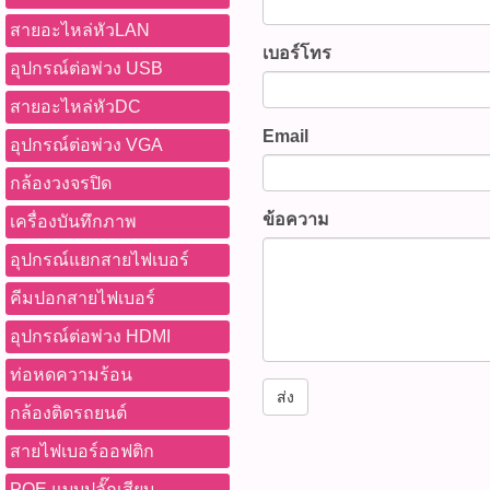
ที่นี้ 065-862-4063(sale โอ
RJ45 ให้เหมาะสมก่อนใช้งา
US-5140SS-6(รหัสสินค้า : 
Watcharapong.pbasupply
(แผนภาพการเชื่อมต่อ) ข้อด
สายอะไหล่หัวLAN
สินค้า - รองรับมาตรฐาน CAT
987-3656 (saleธิป) ​ @p
เบอร์โทร
งาน และ ข้อควรระวัง ข้อดีแ
10 Gbps - ความถี่แบนด์วิดธ์
อุปกรณ์ต่อพ่วง USB
thanathip.pbasupply@gma
ข้อมูลได้รวดเร็วและเสถียร
เล็ก (Small O.D.) ง่ายต่อกา
2686 (sale ตี๋)
ดีไซน์สายขนาดเล็ก ช่วยให้
เปลือกหุ้มสาย LSZH (Low 
สายอะไหล่หัวDC
ในพื้นที่จำกัด - วัสดุ LSZH
Halogen) ปลอดภัยจากสารพิษเ
Email
อุปกรณ์ต่อพ่วง VGA
ไฟไหม้ ลดควันและสารพิษ - บ
ทองแดงบริสุทธิ์ AWG 28 คุณ
ป้องกันสายขาดง่ายและช่วย
ชนิด Crystal Polycarbonate
กล้องวงจรปิด
ง่าย - รับประกันคุณภาพยา
ชุบทอง 50 µ-inch - ความยาว
ข้อความ
เครื่องบันทึกภาพ
ทนทาน ข้อควรระวัง - หลีกเ
ประกันสินค้านาน 30 ปี ดาว
เกินไป หรือบิดงอสายในมุมแ
Datasheet แนะนำวิธีการใช้
อุปกรณ์แยกสายไฟเบอร์
หาย - ไม่ควรใช้งานสายในสภ
เชื่อมต่ออุปกรณ์เครือข่าย เช
หรือความชื้นสูงโดยไม่ป้อง
เตอร์, สวิตช์, โมเด็ม - เหม
คีมปอกสายไฟเบอร์
ล็อคของหัว RJ45 ก่อนใช้งาน
ภายในอาคาร ห้องเซิร์ฟเวอร์ ห
อุปกรณ์ต่อพ่วง HDMI
หลุด อุปกรณ์ที่จะได้รับ - 
การจัดสายที่เรียบร้อยและปล
0.D PATCH CORD 28 AWG
เลี่ยงการดึงสายแรงเกินไปหรื
ท่อหดความร้อน
เมตร สีดำ รุ่น US-5141SS-6
แหลมเพื่อลดความเสียหาย 
ส่ง
กล้องติดรถยนต์
สายLAN,CAT6,PatchCord,S
การเชื่อมต่อ) ข้อดี ประโย
แลนความเร็วสูง,สายแลนปล
ข้อควรระวัง ข้อดี: - ความเร
สายไฟเบอร์ออฟติก
สำหรับออฟฟิศ ติดตามโปรโมช
รองรับการใช้งานอินเทอร์เน
หมด WWW.PBASUPPLY.NET 
POE แบบปลั๊กเสียบ
สูง - ขนาดเล็ก ช่วยให้จัดส