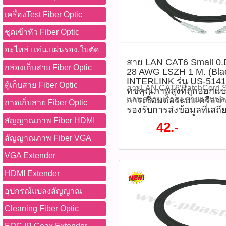
คุณภาพสูง ติดตามโปรโมชั่
ตรวจสอบให้แน่ใจว่าสายไม่ถ
INTERLINK MIDYEAR SALE
เครื่องTest Fiber Optic
หมด WWW.PBASUPPLY.NET 
ดึงมากเกินไป - เหมาะสำหร
70% จากปกติราคา 90 บาท /
ที่นี้ 065-862-4063(sale โอ
เครือข่ายความเร็วสูงที่ต้อ
60 บาท / เส้น รุ่น : US-5142
ชุดเข้าหัว Fiber Optic
Watcharapong.pbasupply
Diagram (แผนภาพการเชื่อมต
:P05338) คุณสมบัติสินค้า 
อะไหล่ แท่น,แผ่นรอง,ใบตัด
987-3656 (saleธิป) ​ @p
ในการใช้งาน และ ข้อควรระว
(Unshielded Twisted Pair) 
thanathip.pbasupply@gma
สาย LAN CAT6 Small 
ประโยชน์ - สายขนาดเล็ก ประ
28 AWG (สายฝอย – stranded
กล่องเก็บสาย Fiber Optic
28 AWG LSZH 1 M. (Blac
2686 (sale ตี๋)
จัดเก็บและเดินสาย - วัสดุห
เมตร - สี: ดำ (Black) - วัสดุ
INTERLINK รุ่น US-514
ตู้เก็บสาย Fiber Optic
ปลอดภัย ไม่เกิดควันพิษ เมื่
Smoke Zero Halogen) - Ban
สายLAN,CAT6,PatchCord,S
ทช์คุณภาพสูงที่ถูกออกแ
ฝอย มีความยืดหยุ่นสูง ช่วยลด
สูงสุด 600 MHz - ความเร็วใน
แลนความเร็วสูง,สายแลนปล
การเชื่อมต่อระบบเครือข่
ถาดเก็บสาย Fiber Optic
หัว RJ45 ชุบทอง ช่วยให้สั
10 Gbps - หัวต่อ: RJ45 แบบ 
รองรับการส่งข้อมูลที่เสถ
สำหรับออฟฟิศ สาย LAN CA
ทนทานต่อการใช้งาน - รองรับ
ทอง 50 ไมครอน - มาตรฐานที
สัญญาณภาพ Fiber HDMI
PATCH CORD 28 AWG LSZH 
42.-
Gbps เหมาะกับงานเครือข่าย
568.2-D, ISO/IEC 11801-1, 
INTERLINK รุ่น US-5141SS
สัญญาณภาพ Fiber VGA
ประสิทธิภาพสูง ข้อควรระวัง 
ประกันสินค้า: สูงสุด 30 ปี (ตา
คุณภาพสูงที่ถูกออกแบบมาเ
งานในพื้นที่เปียกชื้นหรือภ
ดาวน์โหลดข้อมูลไฟล์ Datas
เชื่อมต่อระบบเครือข่ายความ
VGA Extender
หลีกเลี่ยงการพับหรือบิดสายม
ใช้งาน - เสียบปลาย RJ45 เข
ข้อมูลที่เสถียรและรวดเร็ว 
HDMI Extender
อายุการใช้งาน - ไม่เหมาะสำ
อุปกรณ์เครือข่าย เช่น Route
ทั้งในออฟฟิศ บ้าน และห้องเซ
สายแบบมี Shield (STP/FTP) อ
Point, หรือ Computer - ตรว
ยาว 1 เมตร สีดำ ดีไซน์สายข
อุปกรณ์แปลงสัญญาณ
สาย LAN CAT6 Patch Cord
ด้วยไฟสถานะ (LED) ที่พอร์ต
O.D.) ที่ช่วยให้การจัดการสา
สีดำ รุ่น US-5143SS-6 จำนว
Cleaning Fiber Optic
ไม่ต้องตั้งค่าหรือใช้เครื่อง
ประหยัดพื้นที่ INTERLINK
แลน,สายLANCAT6,INTERL
(แผนภาพการเชื่อมต่อ) ข้อด
2026 ลดสูงสุด 70% จากปกติ