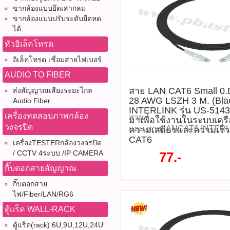
พื้นที่จำกัด พร้อมหัว RJ-45 
ขากล้องแบบยึดเสากลม
เห็นไฟแสดงสถานะได้ง่าย แล
ขากล้องแบบปรับระดับยืดหด
LSZH (Low Smoke Zero Halo
ได้
อันตรายในกรณีเกิดเพลิงไห
หัวอิเล็คโทรด
MIDYEAR SALE 2026 ลดสูง
ราคา 140 บาท / เส้น ลดเหล
อิเล็คโทรด เชื่อมสายไฟเบอร์
เส้น รุ่น : US-5145SS-6(รหั
AUDIO TO FIBER
คุณสมบัติสินค้า - ประเภทส
สาย LAN CAT6 Small 
ส่งสัญญาณเสียงระยะไกล
(Unshielded Twisted Pair)
28 AWG LSZH 3 M. (Blac
Audio Fiber
เมตร - ขนาดตัวนำ: 28 AW
INTERLINK รุ่น US-514
เครื่องทดสอบภาพกล้อง
Multi-Stranded) - ความเร็วใ
สาย
มาเพื่อใช้งานในระบบเครื
วงจรปิด
รองรับสูงสุด 10 Gbps - ความ
แลน,สายLANCAT6,INTERL
ความเสถียรและความเร็ว
MHz - หัวเชื่อมต่อ: RJ-45 
CAT6
แลน3เมตร,PatchCord,Smal
เครื่องTESTERกล้องวงจรปิด
ไมครอน - วัสดุแจ็คเก็ต: L
เล็ก,สายแลนสีดำ,LSZH,สาย
/ CCTV 4ระบบ /IP CAMERA
77.-
เจน ควันน้อย - สีสาย: สีดำ 
แลนUTP ,สายแลน28AWG,สา
กิ๊บตอกสายสัญญาณ
ANSI/TIA-568.2-D, ISO/IE
แลนสำหรับตู้Rack สาย LAN
compliant ดาวน์โหลดข้อมูล
กิ๊บตอกสาย
PATCH CORD 28 AWG LSZH 
ไฟ/Fiber/LAN/RG6
แนะนำวิธีการใช้งาน 1.เสียบ
INTERLINK รุ่น US-5143S
สองด้านเข้ากับพอร์ต LAN ข
เพื่อใช้งานในระบบเครือข่าย
ตู้แร็ค WALL-RACK
คอมพิวเตอร์, เราเตอร์, สวิ
เสถียรและความเร็วสูง ด้ว
ตู้แร็ค(rack) 6U,9U,12U,24U
เชื่อมต่อผ่านไฟ LED บนหัว