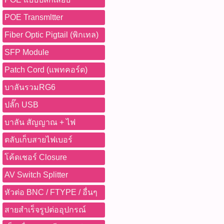
ที่นี้ 065-862-4063(sale โอ
พื้นที่ - วัสดุ LSZH ปลอดภั
POE Transmltter
Watcharapong.pbasupply
การติดตั้งในพื้นที่สำคัญ - 
987-3656 (saleธิป) ​ @p
รับประกัน 30 ปี ข้อควรระวัง:
Fiber Optic Pigtail (พิกเทล)
thanathip.pbasupply@gma
สายในบริเวณที่มีความร้อนส
SFP Module
2686 (sale ตี๋)
- ระวังการดึงหรือบิดสายเกิน
งาน - ตรวจสอบความเข้ากันไ
Patch Cord (แพทคอร์ด)
อุปกรณ์ก่อนใช้งาน อุปกรณ์ที
บาลันรวมRG6
CAT6 Small 0.D Patch Cor
สีดำ รุ่น US-5140SS-6 จำนวน
ปลั๊ก USB
สายLAN,CAT6,PatchCord,S
สูง,สายLANสีดำ,สายLAN0
บาลัน สัญญาณ + ไฟ
โมชั่นทั้งหมด WWW.PBASU
ตลับเก็บสายไฟเบอร์
ซื้อสินค้าที่นี้ 065-862-4063(
@pbasupply4
โค้ดเชอร์ Closure
Watcharapong.pbasupply
AV Switch Splitter
987-3656 (saleธิป) ​ @p
thanathip.pbasupply@gma
หัวต่อ BNC / FTYPE / อื่นๆ
2686 (sale ตี๋)
สายสำเร็จรูปต่ออุปกรณ์