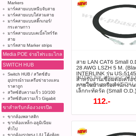
Markers
มาร์คสายแบบหนีบจับสาย
มาร์คสายแบบใส่สวมสาย
มาร์คสายแบบสติ๊กเกอร์/
กระดาษกาว
มาร์คสายแบบเคเบิ้ลไทร์รัด
สาย
มาร์คสาย Marker strips
Media POE จ่ายไฟระยะไกล
สาย LAN CAT6 Small 
SWITCH HUB
28 AWG LSZH 5 M. (Blac
INTERLINK รุ่น US-51
Switch HUB / สวิตช์ฮับ
INTERLINK,สายแลนCAT6,P
สำหรับงานเชื่อมต่อเครือข
อุปกรณ์รวมเครือข่ายวงแลน
แลน5เมตร,สายแลนLSZH,L
ภายในบ้านหรือสำนักงาน
ราคาถูก
เล็กกะทัดรัด (Small O.D.
ดำ,US5145SS6,SmallOD,
สวิทซ์ฮับความเร็ว 10/100
คุณภาพสูง สาย LAN CAT6 
สวิทซ์ฮับความเร็ว Gigabit
112.-
CORD 28 AWG LSZH 5 M. (B
ขาสำหรับกล้องวงจรปิด
INTERLINK รุ่น US-5145S
ขากล้องพลาสติก
สำหรับงานเชื่อมต่อเครือข่
ขากล้องเหล็ก-อลูมิเนียม
บ้านหรือสำนักงาน ด้วยขนาดส
ทั่วไป
(Small O.D.) สะดวกต่อการจั
ขากล้องรูปทรง L/U โค้งห้อย