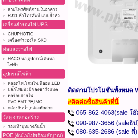
สายโทรศัพท์ภานในอาคาร
RJ11 หัวโทรศัพท์ แบบย้ำหัว
เครื่องสำรองไฟ UPS
CHUPHOTIC
เครื่องสำรองไฟ SKD
ท่อและรางไฟ
HACO ท่อ,อุปกรณ์เดินท่อ
ไฟฟ้า
อุปกรณ์ไฟฟ้า
หลอดไฟ,โคมไฟ,นีออน,LED
ปลั๊กไฟผนังมีช่องชาร์จแบต
ติดตามโปรโมชั่นทั้งหมด
ท่อร้อยสายไฟ
#ติดต่อซื้อสินค้าที่นี้
PVC,EMT.PE,IMC
กล่องกันน้ำ,กล่องพักสาย
065-862-4063(sale โอ
วัสดุ งานก่อสร้าง
090-987-3656 (saleธ
รองเท้าบูทยางกันน้ำ
080-635-2686
(sale ต
POE (ดันไฟไปพร้อมสัญาณ)