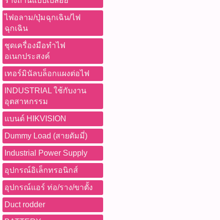
รางถ่านแบบเปลือย
ไฟอลาม/ปุ่มฉุกเฉิน/ไฟ
ฉุกเฉิน
ชุดเครื่องมือทำไฟ
อเนกประสงค์
เทอร์มินัลบล็อกแผงต่อไฟ
INDUSTRIAL ใช้กับงาน
อุตสาหกรรม
แบนด์ HIKVISION
Dummy Load (สายดัมมี่)
Industrial Power Supply
อุปกรณ์อิเล็กทรอนิกส์
อุปกรณ์แอร์ ท่อ/ราง/ขาตั้ง
Duct rodder