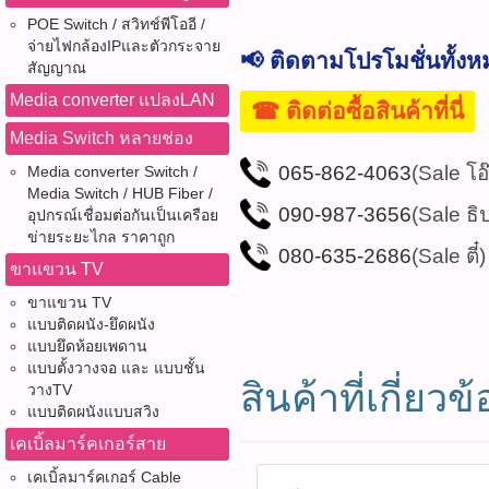
POE Switch / สวิทช์พีโออี /
จ่ายไฟกล้องIPและตัวกระจาย
📢 ติดตามโปรโมชั่นทั้ง
สัญญาณ
Media converter แปลงLAN
☎ ติดต่อซื้อสินค้าที่นี่
Media Switch หลายช่อง
065-862-4063
(Sale โอ
Media converter Switch /
Media Switch / HUB Fiber /
090-987-3656
(Sale ธิ
อุปกรณ์เชื่อมต่อกันเป็นเครือย
ข่ายระยะไกล ราคาถูก
080-635-2686
(Sale ตี๋)
ขาแขวน TV
ขาแขวน TV
แบบติดผนัง-ยึดผนัง
แบบยึดห้อยเพดาน
แบบตั้งวางจอ และ แบบชั้น
สินค้าที่เกี่ยวข้
วางTV
แบบติดผนังแบบสวิง
เคเบิ้ลมาร์คเกอร์สาย
เคเบิ้ลมาร์คเกอร์ Cable